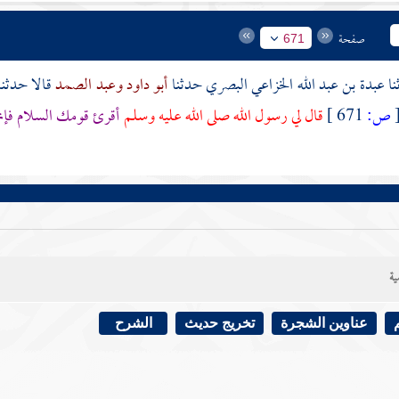
صفحة
671
عبدة بن عبد الله الخزاعي البصري
حدثنا
أبو داود
وعبد الصمد
قالا حدثن
ص:
671 ]
قال لي رسول الله صلى الله عليه وسلم
أقرئ قومك السلام فإن
ية
عناوين الشجرة
تخريج حديث
الشرح