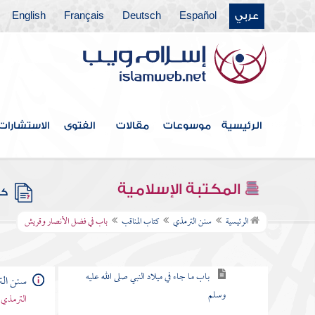
عربي
Español
Deutsch
Français
English
كتاب الأدب
كتاب الأمثال
كتاب فضائل القرآن
كتاب القراءات
الرئيسية
موسوعات
مقالات
الفتوى
الاستشارات
كتاب تفسير القرآن
كتاب الدعوات
المكتبة الإسلامية
كتب
كتاب المناقب
الرئيسية
سنن الترمذي
كتاب المناقب
باب في فضل الأنصار وقريش
باب في فضل النبي صلى الله عليه وسلم
باب ما جاء في ميلاد النبي صلى الله عليه
سنن ال
وسلم
الترمذي 