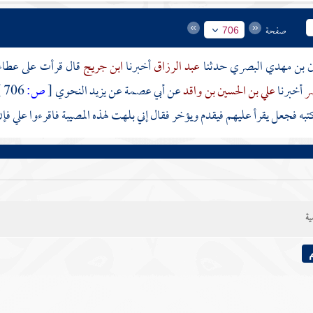
صفحة
706
 بن مهدي البصري
حدثنا
عبد الرزاق
أخبرنا
ابن جريج
قال قرأت على
عطاء 
صر
أخبرنا
علي بن الحسين بن واقد
عن
أبي عصمة
عن
يزيد النحوي
[
ص:
706 ]
به فجعل يقرأ عليهم فيقدم ويؤخر فقال إني بلهت لهذه المصيبة فاقرءوا علي فإن
ية