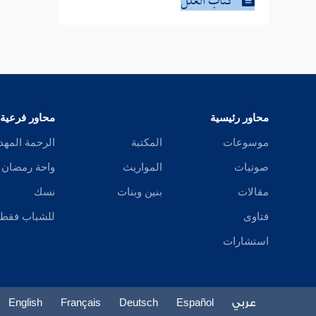
كتاب العلل
محاور رئيسية
محاور فرعية
موسوعات
المكتبة
الرحمة المهد
صوتيات
المواريث
واحة رمضان
مقالات
بنين وبنات
نسك
فتاوى
للشباب فقط
استشارات
عربي
Español
Deutsch
Français
English