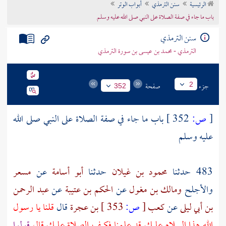
الرئيسية
سنن الترمذي
أبواب الوتر
تراجم الأعلام
باب ما جاء في صفة الصلاة على النبي صلى الله عليه وسلم
سنن الترمذي
الترمذي - محمد بن عيسى بن سورة الترمذي
جزء
صفحة
2
352
[
ص:
352 ]
باب ما جاء في صفة الصلاة على النبي صلى الله
عليه وسلم
483 حدثنا
محمود بن غيلان
حدثنا
أبو أسامة
عن
مسعر
والأجلح
ومالك بن مغول
عن
الحكم بن عتيبة
عن
عبد الرحمن
بن أبي ليلى
عن
كعب
[
ص:
353 ]
بن عجرة
قال
قلنا يا رسول
الله هذا السلام عليك قد علمنا فكيف الصلاة عليك قال
قولوا