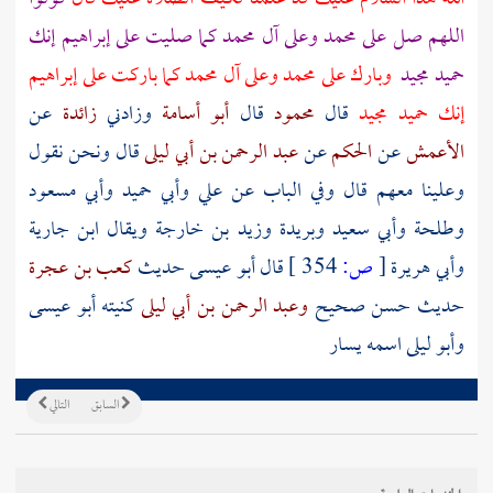
اللهم صل على محمد وعلى آل محمد كما صليت على
إبراهيم
إنك
حميد مجيد
وبارك على محمد وعلى آل محمد كما باركت على
إبراهيم
إنك حميد مجيد
قال
محمود
قال
أبو أسامة
وزادني
زائدة
عن
الأعمش
عن
الحكم
عن
عبد الرحمن بن أبي ليلى
قال ونحن نقول
وعلينا معهم قال وفي الباب عن علي وأبي حميد وأبي مسعود
وطلحة وأبي سعيد وبريدة وزيد بن خارجة ويقال ابن جارية
وأبي هريرة
[
ص:
354 ]
قال أبو عيسى حديث
كعب بن عجرة
حديث حسن صحيح
وعبد الرحمن بن أبي ليلى
كنيته
أبو عيسى
وأبو ليلى
اسمه
يسار
السابق
التالي