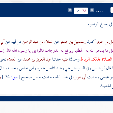
صفحة
73
في إسباغ الوضوء
لي بن حجر
أخبرنا
إسمعيل بن جعفر
عن
العلاء بن عبد الرحمن
عن
أبيه
عن
أبي
لى ما يمحو الله به الخطايا ويرفع به الدرجات قالوا بلى يا رسول الله قال إس
 الصلاة فذلكم الرباط
وحدثنا
قتيبة
حدثنا
عبد العزيز بن محمد
عن
العلاء
نحوه
ا قال أبو عيسى وفي الباب عن علي وعبد الله بن عمرو وابن عباس وعبيدة ويق
أبو عيسى وحديث
أبي هريرة
في هذا الباب حديث حسن صحيح
[
ص:
74 ]
و
 الحديث