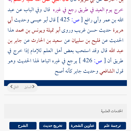
خرج يوم العيد في طريق رجع في غيره
قال وفي الباب عن عبد
الله بن عمر وأبي رافع
[
ص:
425 ]
قال أبو عيسى وحديث
أبي
هريرة
حديث حسن غريب وروى
أبو تميلة
ويونس بن محمد
هذا
الحديث عن
فليح بن سليمان
عن
سعيد بن الحارث
عن
جابر بن
عبد الله
قال وقد استحب بعض أهل العلم للإمام إذا خرج في
طريق أن
[
ص:
426 ]
يرجع في غيره اتباعا لهذا الحديث وهو
قول
الشافعي
وحديث
جابر
كأنه أصح
السابق
التالي
الخدمات العلمية
ترجمة علم
عناوين الشجرة
تخريج حديث
الشرح