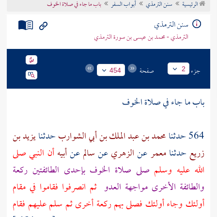
الرئيسية
سنن الترمذي
أبواب السفر
باب ما جاء في صلاة الخوف
تراجم الأعلام
سنن الترمذي
الترمذي - محمد بن عيسى بن سورة الترمذي
جزء
صفحة
2
454
باب ما جاء في صلاة الخوف
564 حدثنا
محمد بن عبد الملك بن أبي الشوارب
حدثنا
يزيد بن
زريع
حدثنا
معمر
عن
الزهري
عن
سالم
عن
أبيه
أن النبي صلى
الله عليه وسلم
صلى صلاة الخوف بإحدى الطائفتين ركعة
والطائفة الأخرى مواجهة العدو
ثم انصرفوا فقاموا في مقام
أولئك وجاء أولئك فصلى بهم ركعة أخرى ثم سلم عليهم فقام