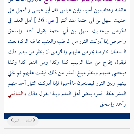
عائشة وعتاب بن أسيد وابن عباس قال أبو عيسى والعمل على
حديث
سهل بن أبي حثمة
عند أكثر
[
ص:
36 ]
أهل العلم في
الخرص وبحديث
سهل بن أبي حثمة
يقول
أحمد
وإسحق
والخرص إذا أدركت الثمار من الرطب والعنب مما فيه الزكاة بعث
السلطان خارصا يخرص عليهم والخرص أن ينظر من يبصر ذلك
فيقول يخرج من هذا الزبيب كذا وكذا ومن التمر كذا وكذا
فيحصي عليهم وينظر مبلغ العشر من ذلك فيثبت عليهم ثم يخلي
بينهم وبين الثمار فيصنعون ما أحبوا فإذا أدركت الثمار أخذ منهم
العشر هكذا فسره بعض أهل العلم وبهذا يقول
مالك
والشافعي
وأحمد
وإسحق
السابق
التالي