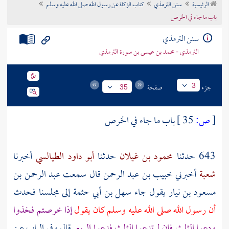
الرئيسية
سنن الترمذي
كتاب الزكاة عن رسول الله صلى الله عليه وسلم
تراجم الأعلام
باب ما جاء في الخرص
سنن الترمذي
الترمذي - محمد بن عيسى بن سورة الترمذي
جزء
صفحة
3
35
[
ص:
35 ]
باب ما جاء في الخرص
643 حدثنا
محمود بن غيلان
حدثنا
أبو داود الطيالسي
أخبرنا
شعبة
أخبرني
خبيب بن عبد الرحمن
قال سمعت
عبد الرحمن بن
مسعود بن نيار
يقول جاء
سهل بن أبي حثمة
إلى مجلسنا فحدث
أن رسول الله صلى الله عليه وسلم كان يقول
إذا خرصتم فخذوا
ودعوا الثلث فإن لم تدعوا الثلث فدعوا الربع
قال وفي الباب عن