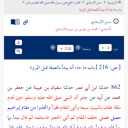
الرئيسية
سنن الترمذي
كتاب الحج عن رسول الله صلى الله عليه وسلم
تراجم الأعلام
باب ما جاء أنه يبدأ بالصفا قبل المروة
سنن الترمذي
الترمذي - محمد بن عيسى بن سورة الترمذي
جزء
صفحة
3
216
[
ص:
216 ]
باب ما جاء أنه يبدأ
بالصفا
قبل
المروة
862 حدثنا
ابن أبي عمر
حدثنا
سفيان بن عيينة
عن
جعفر بن
محمد
عن
أبيه
عن
جابر
أن النبي صلى الله عليه وسلم حين قدم
مكة
طاف
بالبيت
سبعا وأتى
المقام
فقرأ
واتخذوا من
مقام
إبراهيم
مصلى
فصلى خلف
المقام
ثم أتى الحجر فاستلمه ثم قال
نبدأ بما
بدأ الله به فبدأ
بالصفا
وقرأ
إن
الصفا
والمروة
من شعائر الله
قال