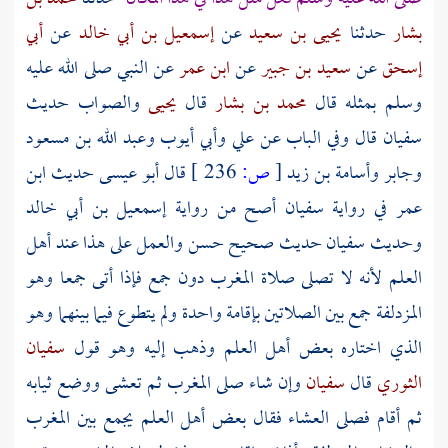
بشار
حدثنا
يحيى بن سعيد
عن
إسمعيل بن أبي خالد
عن
أبي
إسحق
عن
سعيد بن جبير
عن
ابن عمر
عن النبي صلى الله عليه
وسلم بمثله قال
محمد بن بشار
قال
يحيى
والصواب حديث
سفيان
قال وفي الباب عن علي وأبي أيوب وعبد الله بن مسعود
وجابر وأسامة بن زيد
[
ص:
236 ]
قال أبو عيسى حديث
ابن
عمر
في رواية
سفيان
أصح من رواية
إسمعيل بن أبي خالد
وحديث
سفيان
حديث صحيح حسن والعمل على هذا عند أهل
العلم لأنه لا تصلى صلاة المغرب دون
جمع
فإذا أتى
جمعا
وهو
المزدلفة
جمع بين الصلاتين بإقامة واحدة ولم يتطوع فيما بينهما وهو
الذي اختاره بعض أهل العلم وذهب إليه وهو قول
سفيان
الثوري
قال
سفيان
وإن شاء صلى المغرب ثم تعشى ووضع ثيابه
ثم أقام فصلى العشاء فقال بعض أهل العلم يجمع بين المغرب