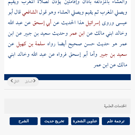
والعشاء
بالمزدلفة
بأذان وإقامتين يؤذن لصلاة المغرب ويقيم
ويصلي المغرب ثم يقيم ويصلي العشاء وهو قول
الشافعي
قال أبو
عيسى وروى
إسرائيل
هذا الحديث عن
أبي إسحق
عن
عبد الله
وخالد
ابني
مالك
عن
ابن عمر
وحديث
سعيد بن جبير
عن
ابن
عمر
هو حديث حسن صحيح أيضا رواه
سلمة بن كهيل
عن
سعيد بن جبير
وأما
أبو إسحق
فرواه عن
عبد الله
وخالد
ابني
مالك
عن
ابن عمر
السابق
التالي
الخدمات العلمية
ترجمة علم
عناوين الشجرة
تخريج حديث
الشرح