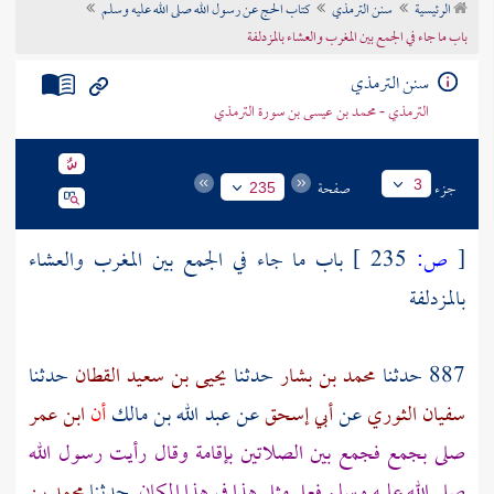
الرئيسية
سنن الترمذي
كتاب الحج عن رسول الله صلى الله عليه وسلم
تراجم الأعلام
باب ما جاء في الجمع بين المغرب والعشاء بالمزدلفة
سنن الترمذي
الترمذي - محمد بن عيسى بن سورة الترمذي
جزء
صفحة
3
235
[
ص:
235 ]
باب ما جاء في الجمع بين المغرب والعشاء
بالمزدلفة
887 حدثنا
محمد بن بشار
حدثنا
يحيى بن سعيد القطان
حدثنا
سفيان الثوري
عن
أبي إسحق
عن
عبد الله بن مالك
أن
ابن عمر
صلى
بجمع
فجمع بين الصلاتين بإقامة وقال رأيت رسول الله
صلى الله عليه وسلم فعل مثل هذا في هذا المكان
حدثنا
محمد بن