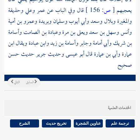
يعجبهم
[
ص:
156 ]
قال وفي الباب عن عمر وعلي وحذيفة
والمغيرة وبلال وسعد وأبي أيوب وسلمان وبريدة وعمرو بن أمية
وأنس وسهل بن سعد ويعلى بن مرة وعبادة بن الصامت وأسامة
بن شريك وأبي أمامة وجابر وأسامة بن زيد
وابن عبادة
ويقال
ابن
عمارة
وأبي بن عمارة قال أبو عيسى وحديث
جرير
حديث حسن
صحيح
السابق
التالي
الخدمات العلمية
ترجمة علم
عناوين الشجرة
تخريج حديث
الشرح