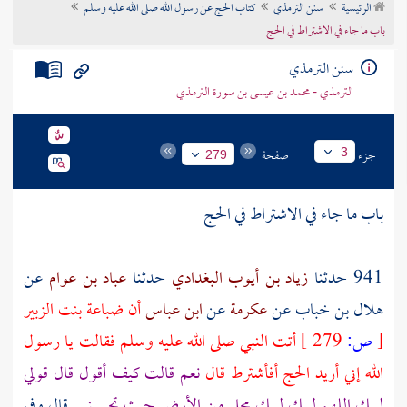
الرئيسية
سنن الترمذي
كتاب الحج عن رسول الله صلى الله عليه وسلم
تراجم الأعلام
باب ما جاء في الاشتراط في الحج
سنن الترمذي
الترمذي - محمد بن عيسى بن سورة الترمذي
جزء
صفحة
3
279
باب ما جاء في الاشتراط في الحج
941 حدثنا
زياد بن أيوب البغدادي
حدثنا
عباد بن عوام
عن
هلال بن خباب
عن
عكرمة
عن
ابن عباس
أن
ضباعة بنت الزبير
[
ص:
279 ]
أتت النبي صلى الله عليه وسلم فقالت يا رسول
الله إني أريد الحج أفأشترط قال
نعم قالت كيف أقول قال قولي
لبيك اللهم لبيك لبيك محلي من الأرض حيث تحبسني
قال وفي