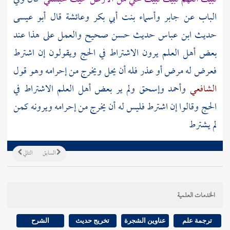
الباب عن جابر وأسماء بنت أبي بكر وعائشة قال أبو عيسى
حديث
ابن عباس
حديث حسن صحيح والعمل على هذا عند
بعض أهل العلم يرون الاشتراط في الحج ويقولون إن اشترط
فعرض له مرض أو عذر فله أن يحل ويخرج من إحرامه وهو قول
الشافعي
وأحمد
وإسحق
ولم ير بعض أهل العلم الاشتراط في
الحج وقالوا إن اشترط فليس له أن يخرج من إحرامه ويرونه كمن
لم يشترط
السابق
التالي
الخدمات العلمية
ترجمة علم
عناوين الشجرة
تخريج حديث
الشرح