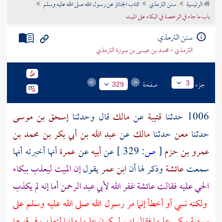
الرئيسية
سنن الترمذي
كتاب الجنائز عن رسول الله صلى الله عليه وسلم
تراجم الأعلام
باب ما جاء في الرخصة في البكاء على الميت
سنن الترمذي
الترمذي - محمد بن عيسى بن سورة الترمذي
جزء
صفحة
3
329
1006 حدثنا
قتيبة
عن
مالك
قال وحدثنا
إسحق بن موسى
حدثنا
معن
حدثنا
مالك
عن
عبد الله بن أبي بكر بن محمد بن
عمرو بن حزم
[
ص:
329 ]
عن
أبيه
عن
عمرة
أنها أخبرته أنها
سمعت
عائشة
وذكر لها أن
ابن عمر
يقول
إن الميت ليعذب ببكاء
الحي عليه فقالت
عائشة
غفر الله
لأبي عبد الرحمن
أما إنه لم يكذب
ولكنه نسي أو أخطأ إنما مر رسول الله صلى الله عليه وسلم على
يهودية يبكى عليها فقال إنهم ليبكون عليها وإنها لتعذب في قبرها