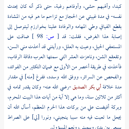
كبدا، وألهبهم حشى، وأوفاهم رغبة، حتى ذكر أنه كان يحدث
نفسه- في مدة غيبتي عن
الحجاز
مع تزاحم ما هو فيه من المشادة
بقطع الفيافي وطي المهامه والوفادة علينا
بخوارزم
ليتوصل إلى
إصابة هذا الغرض، فقلت: قد
[
ص:
98 ]
ضاقت على
المستعفي الحيل، وعيت به العلل، ورأيتني قد أخذت مني السن،
وتقعقع الشن، وناهزت العشر التي سمتها العرب دقاقة الرقاب،
فأخذت في طريقة أخصر من الأولى مع ضمان التكثير من الفوائد،
والفحص عن السرائر، ووفق الله وسدد، ففرغ [منه] في مقدار
مدة خلافة
أبي بكر الصديق
-رضي الله عنه- وكان يقدر تمامه في
أكثر من ثلاثين سنة، وما هي إلا آية من آيات هذا
البيت المحرم،
وبركة أفيضت علي من بركات هذا
الحرم
المعظم، أسأل الله أن
يجعل ما تعبت فيه منه سببا ينجيني، ونورا [لي] على الصراط
يسعى بين يدي وبيميني، ونعم المسؤول.