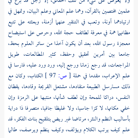
ولا يغوص على شيء من تلك الحقائق، إلا رجل قد برع في
علمين مختصين بالقرآن، وهما علم المعاني وعلم البيان، وتمهل في
ارتيادهما آونة، وتعب في التنقير عنهما أزمنة، وبعثته على تتبع
مظانهما همة في معرفة لطائف حجة الله، وحرص على استيضاح
معجزة رسول الله، بعد أن يكون آخذا من سائر العلوم بحظ،
جامعا بين أمرين تحقيق وحفظ، كثير المطالعات، طويل
المراجعات، قد رجع زمانا ورجع إليه، ورد ورد عليه، فارسا في
علم الإعراب، مقدما في حملة
[
ص:
97 ]
الكتاب، وكان مع
ذلك مسترسل الطبيعة منقادها، مشتعل القريحة وقادها، يقظان
النفس، دراكا للمحة وإن لطف شأنها، منتبها على الرمزة وإن
خفي مكانها، لا كزا جاسيا، ولا غليظا جافيا، متصرفا ذا دراية
بأساليب النظم والنثر، مرتاضا غير ريض بتلقيح بنات الفكر، قد
علم كيف يرتب الكلام ويؤلف، وكيف ينظم ويرصف، طالما