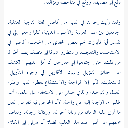
دفع إلى مضايقه، ووقع في مداحضه ومزالقه.
ولقد رأيت إخواننا في الدين من أفاضل الفئة الناجية العدلية،
الجامعين بين علم العربية والأصول الدينية، كلما رجعوا إلي في
تفسير آية فأبرزت لهم بعض الحقائق من الحجب، أفاضوا في
الاستحسان والتعجب، واستطيروا شوقا إلى منصف يضم أطرافا
من ذلك، حتى اجتمعوا إلي مقترحين أن أملي عليهم "الكشف
عن حقائق التنزيل وعيون الأقاويل في وجوه التأويل"
فاستعفيت، فأبوا إلا المراجعة والاستشفاع بعظماء الدين وعلماء
العدل والتوحيد، والذي حداني على الاستعفاء على علمي، أنهم
طلبوا ما الإجابة إليه علي واجبة; لأن الخوض فيه كفرض العين
ما أرى عليه الزمان من رثاثة أحواله، وركاكة رجاله، وتقاصر
هممهم عن أدنى عدد هذا العلم، فضلا أن تترقى إلى الكلام