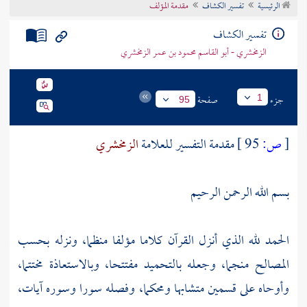
الرئيسية
تفسير الكشاف
مقدمة المؤلف
تراجم الأعلام
تفسير الكشاف
الزمخشري - أبو القاسم محمود بن عمر الزمخشري
جزء
صفحة
1
95
[
ص:
95 ]
مقدمة التفسير للعلامة
الزمخشري
بسم الله الرحمن الرحيم
الحمد لله الذي أنزل القرآن كلاما مؤلفا منظما، ونزله بحسب
المصالح منجما، وجعله بالتحميد مفتتحا، وبالاستعاذة مختتما،
وأوحاه على قسمين متشابها ومحكما، وفصله سورا وسوره آيات،