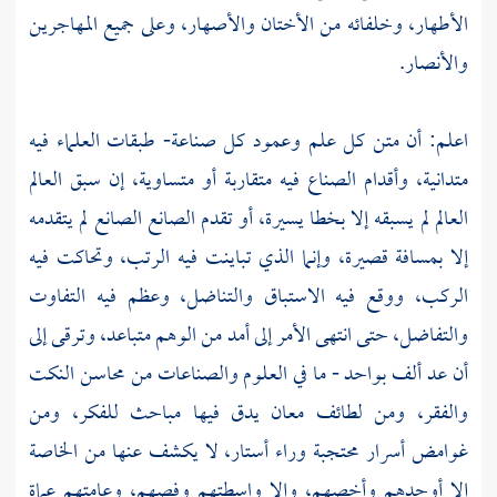
الأطهار، وخلفائه من الأختان والأصهار، وعلى جميع
المهاجرين
والأنصار.
اعلم: أن متن كل علم وعمود كل صناعة- طبقات العلماء فيه
متدانية، وأقدام الصناع فيه متقاربة أو متساوية، إن سبق العالم
العالم لم يسبقه إلا بخطا يسيرة، أو تقدم الصانع الصانع لم يتقدمه
إلا بمسافة قصيرة، وإنما الذي تباينت فيه الرتب، وتحاكت فيه
الركب، ووقع فيه الاستباق والتناضل، وعظم فيه التفاوت
والتفاضل، حتى انتهى الأمر إلى أمد من الوهم متباعد، وترقى إلى
أن عد ألف بواحد - ما في العلوم والصناعات من محاسن النكت
والفقر، ومن لطائف معان يدق فيها مباحث للفكر، ومن
غوامض أسرار محتجبة وراء أستار، لا يكشف عنها من الخاصة
إلا أوحدهم وأخصهم، وإلا واسطتهم وفصهم، وعامتهم عماة