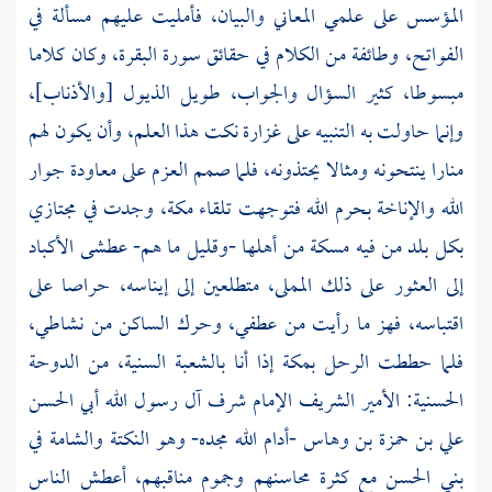
المؤسس على علمي المعاني والبيان، فأمليت عليهم مسألة في
الفواتح، وطائفة من الكلام في حقائق سورة البقرة، وكان كلاما
مبسوطا، كثير السؤال والجواب، طويل الذيول [والأذناب]،
وإنما حاولت به التنبيه على غزارة نكت هذا العلم، وأن يكون لهم
منارا ينتحونه ومثالا يحتذونه، فلما صمم العزم على معاودة جوار
الله والإناخة بحرم الله فتوجهت تلقاء مكة، وجدت في مجتازي
بكل بلد من فيه مسكة من أهلها -وقليل ما هم- عطشى الأكباد
إلى العثور على ذلك المملى، متطلعين إلى إيناسه، حراصا على
اقتباسه، فهز ما رأيت من عطفي، وحرك الساكن من نشاطي،
فلما حططت الرحل
بمكة
إذا أنا بالشعبة السنية، من الدوحة
الحسنية: الأمير الشريف الإمام شرف آل رسول الله
أبي الحسن
علي بن حمزة بن وهاس
-أدام الله مجده- وهو النكتة والشامة في
بني الحسن
مع كثرة محاسنهم وجموم مناقبهم، أعطش الناس