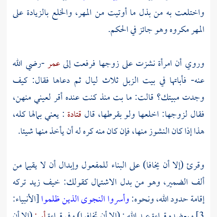
واختلعت به من بذل ما أوتيت من المهر، والخلع بالزيادة على
المهر مكروه وهو جائز في الحكم.
وروي أن امرأة نشزت على زوجها فرفعت إلى
عمر
-رضي الله
عنه- فأباتها في بيت الزبل ثلاث ليال ثم دعاها فقال: كيف
وجدت مبيتك؟ قالت: ما بت منذ كنت عنده أقر لعيني منهن،
فقال لزوجها: اخلعها ولو بقرطها، قال
قتادة
: يعني بمالها كله،
هذا إذا كان النشوز منها، فإن كان منه كره له أن يأخذ منها شيئا.
وقرئ (إلا أن يخافا) على البناء للمفعول وإبدال أن لا يقيما من
ألف الضمير، وهو من بدل الاشتمال كقولك: خيف زيد تركه
إقامة حدود الله، ونحوه:
وأسروا النجوى الذين ظلموا
[الأنبياء:
3] ويعضده قراءة
عبد الله
: (إلا أن تخافوا) وفي قراءة
أبي:
(إلا أن