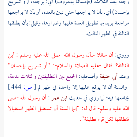
رجعة بعد الثلاث. (فإمساك بمعروف) أي: برجعة، (أو تسريح
بإحسان) أي: بأن لا يراجعها حتى تبين بالعدة، أو بأن لا يراجعها
مراجعة يريد بها تطويل العدة عليها وضرارها، وقيل: بأن يطلقها
الثالثة في الطهر الثالث.
وروي:
أن سائلا سأل رسول الله -صلى الله عليه وسلم-: أين
الثالثة؟ فقال -عليه الصلاة والسلام-: "أو تسريح بإحسان"
وعند
أبي حنيفة
وأصحابه:
الجمع بين التطليقتين والثلاث بدعة،
والسنة أن لا يوقع عليها إلا واحدة في طهر لم
[
ص:
444 ]
يجامعها فيه؛ لما روي في حديث
ابن عمر
:
أن رسول الله -صلى
الله عليه وسلم- قال له: "إنما السنة أن تستقبل الطهر استقبالا
فتطلقها لكل قرء تطليقة".