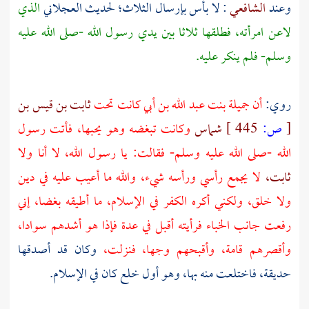
وعند
الشافعي
: لا بأس بإرسال الثلاث؛ لحديث
العجلاني
الذي
لاعن امرأته، فطلقها ثلاثا بين يدي رسول الله -صلى الله عليه
وسلم- فلم ينكر عليه.
روي:
أن
جميلة بنت عبد الله بن أبي
كانت تحت
ثابت بن قيس بن
[
ص:
445 ]
شماس
وكانت تبغضه وهو يحبها، فأتت رسول
الله -صلى الله عليه وسلم- فقالت: يا رسول الله، لا أنا ولا
ثابت،
لا يجمع رأسي ورأسه شيء، والله ما أعيب عليه في دين
ولا خلق، ولكني أكره الكفر في الإسلام، ما أطيقه بغضا، إني
رفعت جانب الخباء فرأيته أقبل في عدة فإذا هو أشدهم سوادا،
وأقصرهم قامة، وأقبحهم وجها، فنزلت،
وكان قد أصدقها
حديقة، فاختلعت منه بها، وهو أول خلع كان في الإسلام.