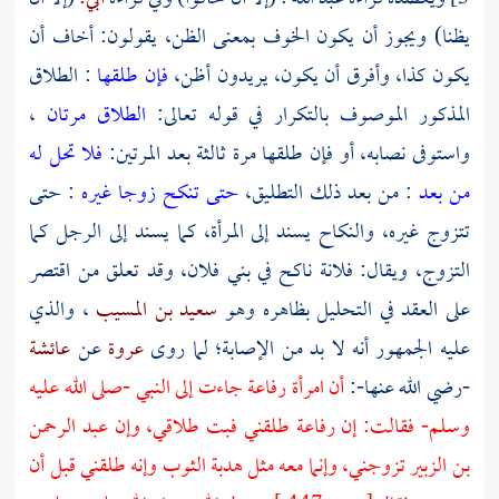
يظنا) ويجوز أن يكون الخوف بمعنى الظن، يقولون: أخاف أن
يكون كذا، وأفرق أن يكون، يريدون أظن،
فإن طلقها
: الطلاق
المذكور الموصوف بالتكرار في قوله تعالى:
الطلاق مرتان
،
واستوفى نصابه، أو فإن طلقها مرة ثالثة بعد المرتين:
فلا تحل له
من بعد
: من بعد ذلك التطليق،
حتى تنكح زوجا غيره
: حتى
تتزوج غيره، والنكاح يسند إلى المرأة، كما يسند إلى الرجل كما
التزوج، ويقال: فلانة ناكح في بني فلان، وقد تعلق من اقتصر
على العقد في التحليل بظاهره وهو
سعيد بن المسيب
، والذي
عليه الجمهور أنه لا بد من الإصابة؛ لما روى
عروة
عن
عائشة
-رضي الله عنها-:
أن
امرأة رفاعة
جاءت إلى النبي -صلى الله عليه
وسلم- فقالت: إن
رفاعة
طلقني فبت طلاقي، وإن
عبد الرحمن
بن الزبير
تزوجني، وإنما معه مثل هدبة الثوب وإنه طلقني قبل أن