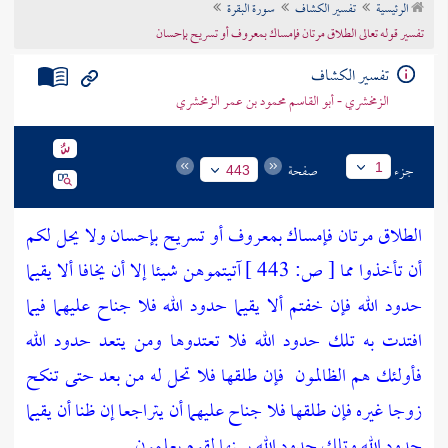
الرئيسية
تفسير الكشاف
سورة البقرة
تراجم الأعلام
تفسير قوله تعالى الطلاق مرتان فإمساك بمعروف أو تسريح بإحسان
تفسير الكشاف
الزمخشري - أبو القاسم محمود بن عمر الزمخشري
جزء
صفحة
1
443
الطلاق مرتان فإمساك بمعروف أو تسريح بإحسان ولا يحل لكم
أن تأخذوا مما
[
ص:
443 ]
آتيتموهن شيئا إلا أن يخافا ألا يقيما
حدود الله فإن خفتم ألا يقيما حدود الله فلا جناح عليهما فيما
افتدت به تلك حدود الله فلا تعتدوها ومن يتعد حدود الله
فأولئك هم الظالمون
فإن طلقها فلا تحل له من بعد حتى تنكح
زوجا غيره فإن طلقها فلا جناح عليهما أن يتراجعا إن ظنا أن يقيما
حدود الله وتلك حدود الله يبينها لقوم يعلمون