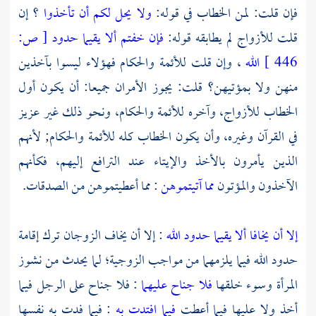
فإن قلت: لمن الخطاب في قوله:
ولا يحل لكم أن تأخذوا
؟ إن
قلت للأزواج لم يطابقه قوله:
فإن خفتم ألا يقيما حدود
[
ص:
446 ]
الله
، وإن قلت للأئمة والحكام فهؤلاء ليسوا بآخذين
منهن ولا بمؤتيهن؟ قلت: يجوز الأمران جميعا: أن يكون أول
الخطاب للأزواج، وآخره للأئمة والحكام، ونحو ذلك غير عزيز
في القرآن وغيره، وأن يكون الخطاب كله للأئمة والحكام; لأنهم
الذين يأمرون بالأخذ والإيتاء عند الترافع إليهم، فكأنهم
الآخذون والمؤتون
مما آتيتموهن
: مما أعطيتموهن من الصدقات.
إلا أن يخافا ألا يقيما حدود الله
: إلا أن يخاف الزوجان ترك إقامة
حدود الله فيما يلزمهما من مواجب الزوجية؛ لما يحدث من نشوز
المرأة وسوء خلقها
فلا جناح عليهما
: فلا جناح على الرجل فيما
أخذ ولا عليها فيما أعطت
فيما افتدت به
: فيما فدت به نفسها