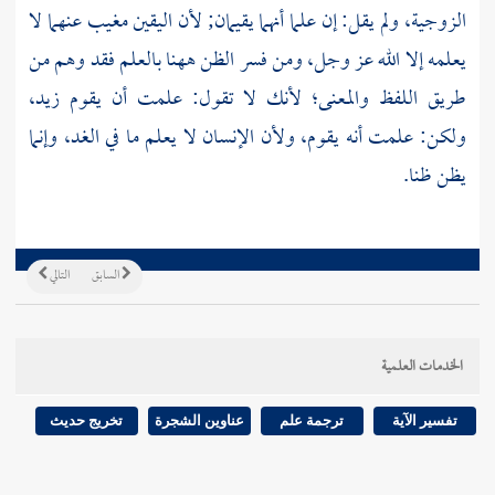
الزوجية، ولم يقل: إن علما أنهما يقيمان; لأن اليقين مغيب عنهما لا
يعلمه إلا الله عز وجل، ومن فسر الظن ههنا بالعلم فقد وهم من
طريق اللفظ والمعنى؛ لأنك لا تقول: علمت أن يقوم زيد،
ولكن: علمت أنه يقوم، ولأن الإنسان لا يعلم ما في الغد، وإنما
يظن ظنا.
السابق
التالي
الخدمات العلمية
تفسير الآية
ترجمة علم
عناوين الشجرة
تخريج حديث