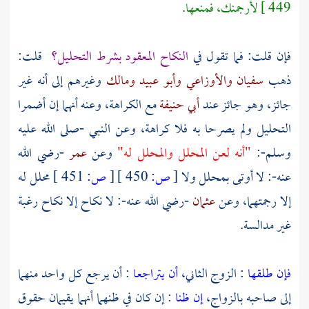
449 ]
لأرجمنك، فمنعها.
فإن قلت: فما تقول في
النكاح المعقود بشرط التحليل؟
قلت:
ذهب
سفيان
والأوزاعي
وأبو عبيد
ومالك
وغيرهم إلى أنه غير
جائز، وهو جائز عند
أبي حنيفة
مع الكراهة، وعنه أنهما إن أضمرا
التحليل ولم يصرحا به فلا كراهة، وعن النبي -صلى الله عليه
وسلم-:
"أنه لعن المحلل والمحلل له"
وعن
عمر
-رضي الله
عنه-: لا أوتى بمحلل ولا
[
ص:
450 ]
[
ص:
451 ]
محلل له
إلا رجمتهما، وعن
عثمان
-رضي الله عنه-: لا نكاح إلا نكاح رغبة
غير مدالسة.
فإن طلقها
: الزوج الثاني،
أن يتراجعا
: أن يرجع كل واحد منهما
إلى صاحبه بالزواج،
إن ظنا
: إن كان في ظنهما أنهما يقيمان حقوق