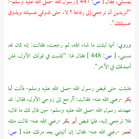
يمسني، فقال
[
ص:
447 ]
رسول الله -صلى الله عليه وسلم-:
"أتريدين أن ترجعي إلى
رفاعة
؟ لا، حتى تذوقي عسيلته ويذوق
عسيلتك".
وروي:
أنها لبثت ما شاء الله، ثم رجعت، فقالت: إنه كان قد
مسني،
[
ص:
448 ]
فقال لها: "كذبت في قولك الأول، فلن
أصدقك في الآخر".
فلبثت حتى قبض رسول الله -صلى الله عليه وسلم- فأتت
أبا
بكر
-رضي الله عنه- فقالت: أأرجع إلى زوجي الأول، فقال: قد
عهدت رسول الله -صلى الله عليه وسلم- حين قال لك ما قال،
فلا ترجعي إليه، فلما قبض
أبو بكر
-رضي الله عنه- قالت مثله
لعمر
-رضي الله عنه- فقال: إن أتيتني بعد مرتك هذه
[
ص: