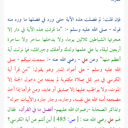
فإن قلت: لم فضلت هذه الآية حتى ورد في فضلها ما ورد منه
قوله - صلى الله عليه وسلم -:
"ما قرئت هذه الآية في دار إلا
هجرتها الشياطين ثلاثين يوما، ولا يدخلها ساحر ولا ساحرة
أربعين ليلة، يا علي علمها ولدك وأهلك وجيرانك، فما نزلت آية
أعظم منها"
وعن
علي
- رضي الله عنه -:
سمعت نبيكم - صلى
الله عليه وسلم - على أعواد المنبر وهو يقول: "من قرأ آية
الكرسي في دبر كل صلاة مكتوبة لم يمنعه من دخول الجنة إلا
الموت، ولا يواظب عليها إلا صديق أو عابد، ومن قرأها إذا أخذ
مضجعه أمنه الله على نفسه، وجاره، وجار جاره والأبيات حوله"
وتذاكر الصحابة -رضوان الله عليهم-
أفضل ما في القرآن،
فقال
لهم
علي
رضي الله عنه :
[
ص:
485 ]
أين أنتم عن آية الكرسي؟