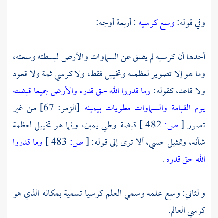
وفي قوله:
وسع كرسيه
: أربعة أوجه:
أحدها أن كرسيه لم يضق عن السماوات والأرض لبسطته وسعته،
وما هو إلا تصوير لعظمته وتخييل فقط، ولا كرسي ثمة ولا قعود
ولا قاعد، كقوله:
وما قدروا الله حق قدره والأرض جميعا قبضته
يوم القيامة والسماوات مطويات بيمينه
[الزمر: 67] من غير
تصور
[
ص:
482 ]
قبضة وطي يمين، وإنما هو تخييل لعظمة
شأنه، وتمثيل حسي، ألا ترى إلى قوله:
[
ص:
483 ]
وما قدروا
الله حق قدره
.
والثاني: وسع علمه وسمي العلم كرسيا تسمية بمكانه الذي هو
كرسي العالم.