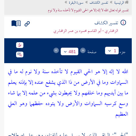
الرئيسية
تفسير الكشاف
سورة البقرة
تراجم الأعلام
تفسير قوله تعالى الله لا إله إلا هو الحى القيوم لا تأخذه سنة ولا نوم
تفسير الكشاف
الزمخشري - أبو القاسم محمود بن عمر الزمخشري
جزء
صفحة
1
481
الله لا إله إلا هو الحي القيوم لا تأخذه سنة ولا نوم له ما في
السماوات وما في الأرض من ذا الذي يشفع عنده إلا بإذنه يعلم
ما بين أيديهم وما خلفهم ولا يحيطون بشيء من علمه إلا بما شاء
وسع كرسيه السماوات والأرض ولا يئوده حفظهما وهو العلي
العظيم
"الحي": الباقي الذي لا سبيل عليه للفناء، وهو على اصطلاح