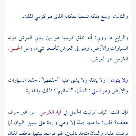
والثالث: وسع ملكه تسمية بمكانه الذي هو كرسي الملك.
والرابع ما روي: أنه خلق كرسيا هو بين يدي العرش دونه
السماوات والأرض، وهو إلى العرش كأصغر شيء، وعن
الحسن:
الكرسي هو العرش.
ولا يئوده
: ولا يثقله ولا يشق عليه "حفظهما": حفظ السماوات
والأرض
وهو العلي
: الشأن، "العظيم": الملك والقدرة.
فإن قلت: كيف ترتبت الجمل في
آية الكرسي
من غير حرف
عطف؟ قلت: ما منها جملة إلا وهي واردة على سبيل البيان لما
ترتبت عليه، والبيان متحد بالمبين، فلو توسط بينهما عاطف لكان