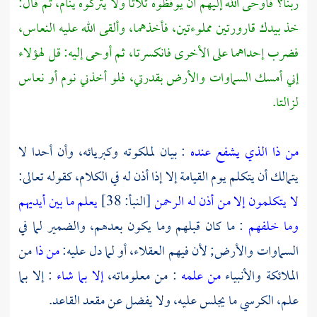
ربنا؟ فأوحى الله إليهم أن يوقظوه ثلاثا ولا يتركوه ينام، ثم قال:
خذ بيدك قارورتين مملوءتين، فأخذهما، وألقى الله عليه النعاس،
فضرب إحداهما على الأخرى فانكسرتا، ثم أوحى إليه: قل لهؤلاء
إني أمسك السماوات والأرض بقدرتي، فلو أخذني نوم أو نعاس
لزالتا.
من ذا الذي يشفع عنده
: بيان لملكوته وكبريائه، وأن أحدا لا
يتمالك أن يتكلم يوم القيامة إلا إذا أذن له في الكلام، كقوله تعالى:
لا يتكلمون إلا من أذن له الرحمن
[النبأ: 38]
يعلم ما بين أيديهم
وما خلفهم
: ما كان قبلهم وما يكون بعدهم، والضمير لما في
السماوات والأرض; لأن فيهم العقلاء، أو لما دل عليه:
من ذا
من
الملائكة والأنبياء
من علمه
: من معلوماته،
إلا بما شاء
: إلا بما
علم، الكرسي ما يجلس عليه، ولا يفضل عن مقعد القاعد.