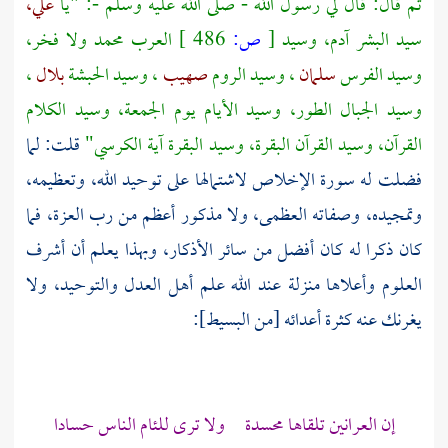
ثم قال: قال لي رسول الله - صلى الله عليه وسلم -: "يا
علي،
سيد البشر
آدم،
وسيد
[
ص:
486 ]
العرب
محمد
ولا فخر،
وسيد
الفرس
سلمان
، وسيد
الروم
صهيب
، وسيد
الحبشة
بلال
،
وسيد الجبال
الطور،
وسيد الأيام يوم الجمعة، وسيد الكلام
القرآن، وسيد القرآن البقرة، وسيد البقرة آية الكرسي"
قلت: لما
فضلت له سورة الإخلاص لاشتمالها على توحيد الله، وتعظيمه،
وتمجيده، وصفاته العظمى، ولا مذكور أعظم من رب العزة، فما
كان ذكرا له كان أفضل من سائر الأذكار، وبهذا يعلم أن أشرف
العلوم وأعلاها منزلة عند الله علم أهل العدل والتوحيد، ولا
يغرنك عنه كثرة أعدائه [من البسيط]:
إن العرانين تلقاها محسدة ولا ترى للئام الناس حسادا