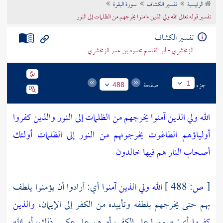
الرئيسية
تفسير الكشاف
سورة البقرة
تراجم الأعلام
تفسير قوله تعالى الله ولي الذين ءامنوا يخرجهم من الظلمات إلى النور
تفسير الكشاف
الزمخشري - أبو القاسم محمود بن عمر الزمخشري
جزء
صفحة
1
488
الله ولي الذين آمنوا يخرجهم من الظلمات إلى النور والذين كفروا
أولياؤهم الطاغوت يخرجونهم من النور إلى الظلمات أولئك
أصحاب النار هم فيها خالدون
[
ص:
488 ]
الله ولي الذين آمنوا
أي: أرادوا أن يؤمنوا يلطف
بهم حتى يخرجهم بلطفه وتأييده من الكفر إلى الإيمان،
والذين
كفروا
أي: صمموا على الكفر، أمرهم على عكس ذلك، أو الله