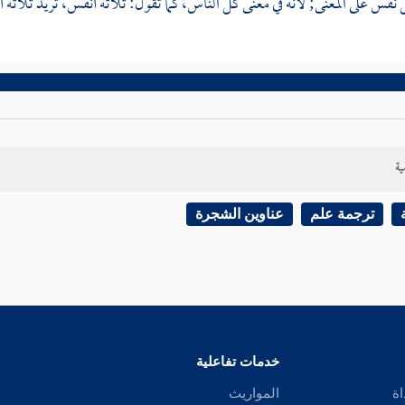
 نفس على المعنى; لأنه في معنى كل الناس، كما تقول: ثلاثة أنفس، تريد ثلاثة أ
ية
ترجمة علم
عناوين الشجرة
خدمات تفاعلية
اة
المواريث