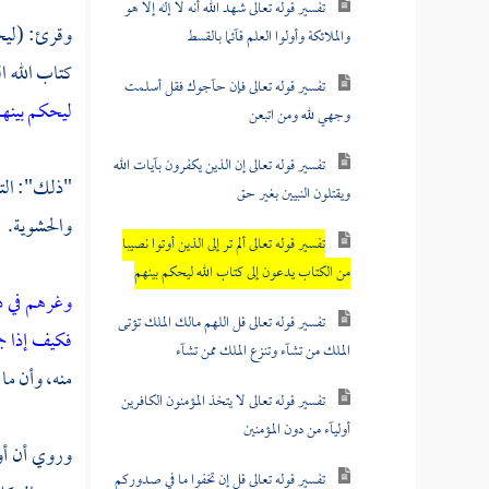
تفسير قوله تعالى شهد الله أنه لا إله إلا هو
وقرئ: (ليحك
والملائكة وأولوا العلم قآئما بالقسط
كتاب الله ا
تفسير قوله تعالى فإن حآجوك فقل أسلمت
ليحكم بينه
وجهي لله ومن اتبعن
تفسير قوله تعالى إن الذين يكفرون بآيات الله
"ذلك": الت
ويقتلون النبيين بغير حق
والحشوية.
تفسير قوله تعالى ألم تر إلى الذين أوتوا نصيبا
من الكتاب يدعون إلى كتاب الله ليحكم بينهم
وغرهم في دي
تفسير قوله تعالى قل اللهم مالك الملك تؤتى
فكيف إذا ج
الملك من تشآء وتنزع الملك ممن تشآء
منه، وأن ما
تفسير قوله تعالى لا يتخذ المؤمنون الكافرين
أوليآء من دون المؤمنين
وروي أن أول
تفسير قوله تعالى قل إن تخفوا ما في صدوركم