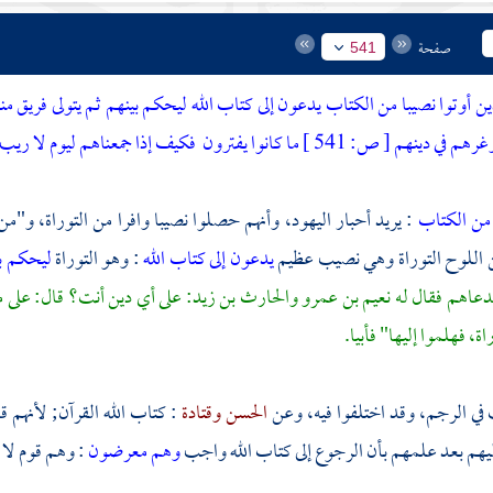
صفحة
541
الذين أوتوا نصيبا من الكتاب يدعون إلى كتاب الله ليحكم بينهم ثم يتولى فري
رهم في دينهم
[
ص:
541 ]
ما كانوا يفترون
فكيف إذا جمعناهم ليوم لا ري
 من الكتاب
: يريد أحبار اليهود، وأنهم حصلوا نصيبا وافرا من التوراة، و"
من اللوح التوراة وهي نصيب عظيم
يدعون إلى كتاب الله
: وهو التوراة
ليحكم ب
عاهم فقال له
نعيم بن عمرو
والحارث بن زيد:
على أي دين أنت؟ قال: على 
اة، فهلموا إليها" فأبيا.
في الرجم، وقد اختلفوا فيه، وعن
الحسن
وقتادة
: كتاب الله القرآن; لأنهم ق
ليهم بعد علمهم بأن الرجوع إلى كتاب الله واجب
وهم معرضون
: وهم قوم لا 