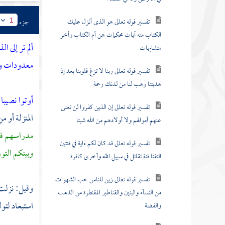
تفسير قوله تعالى هو الذى أنزل عليك
جزء
1
الكتاب منه آيات محكمات هن أم الكتاب وأخر
ألم تر إلى 
متشابهات
معدودات وغ
تفسير قوله تعالى ربنا لا تزغ قلوبنا بعد إذ
هديتنا وهب لنا من لدنك رحمة
أوتوا نصيبا
تفسير قوله تعالى إن الذين كفروا لن تغنى
المنزلة أو 
عنهم أموالهم ولا أولادهم من الله شيئا
مدراسهم فد
تفسير قوله تعالى قد كان لكم ءاية في فئتين
وبينكم التور
التقتا فئة تقاتل في سبيل الله وأخرى كافرة
تفسير قوله تعالى زين للناس حب الشهوات
وقيل: نزلت 
من النسآء والبنين والقناطير المقنطرة من الذهب
استبعاد لتو
والفضة