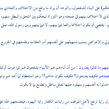
م) على البناء للمفعول، والوجه أن يراد ما وقع من الاختلاف والتعادي بين
لذي لا اختلاف بينهم في صحته وهو التوراة ليحكم بين المحق والمبطل منهم، ث
م
: يقتضي أن يكون اختلافا واقعا فيما بينهم، لا فيما بينهم وبين رسول الله، صلى 
ولي والإعراض بسبب تسهيلهم على أنفسهم أمر العقاب وطمعهم في الخروج
نهم ما كانوا يفترون
: من أن آباءهم هم الأنبياء يشفعون لهم كما غرت أولئ
معناهم
فكيف يصنعون؟ فكيف تكون حالهم؟! وهو استعظام لما أعد لهم وتهويل
 حدثوا به أنفسهم وسهلوه عليها تعلل بباطل وتطمع بما لا يكون.
 راية ترفع لأهل الموقف من رايات الكفار راية اليهود، فيفضحهم الله على