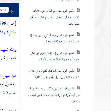
تفسير قوله تعالى هو الذى أنزل عليك
جزء
1
الكتاب منه آيات محكمات هن أم الكتاب وأخر
[
ص:
598 ]
متشابهات
وأنتم شهداء
تفسير قوله تعالى ربنا لا تزغ قلوبنا بعد إذ
هديتنا وهب لنا من لدنك رحمة
والله شهيد
تفسير قوله تعالى إن الذين كفروا لن تغنى
فمجازيكم عل
عنهم أموالهم ولا أولادهم من الله شيئا
تفسير قوله تعالى قد كان لكم ءاية في فئتين
عن سبيل ال
التقتا فئة تقاتل في سبيل الله وأخرى كافرة
الدخول فيه
تفسير قوله تعالى زين للناس حب الشهوات
تطلبون لها 
من النسآء والبنين والقناطير المقنطرة من الذهب
والفضة
فإن قلت: كي