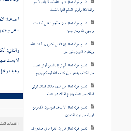
تفسير قوله تعالى شهد الله أنه لا إله إلا هو
والملائكة وأولوا العلم قآئما بالقسط
أحدهما: أنك
تفسير قوله تعالى فإن حآجوك فقل أسلمت
- عن وجهها
وجهي لله ومن اتبعن
تفسير قوله تعالى إن الذين يكفرون بآيات الله
والثاني: أن
ويقتلون النبيين بغير حق
لا يصد عنها
تفسير قوله تعالى ألم تر إلى الذين أوتوا نصيبا
وعيد، ومحل 
من الكتاب يدعون إلى كتاب الله ليحكم بينهم
تفسير قوله تعالى قل اللهم مالك الملك تؤتى
الملك من تشآء وتنزع الملك ممن تشآء
تفسير قوله تعالى لا يتخذ المؤمنون الكافرين
أوليآء من دون المؤمنين
الخدمات العلم
تفسير قوله تعالى قل إن تخفوا ما في صدوركم