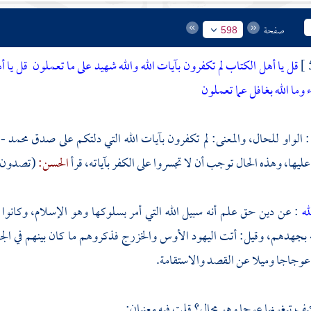
صفحة
598
قل يا أهل الكتاب لم تكفرون بآيات الله والله شهيد على ما تعملون
قل يا أ
 وما الله بغافل عما تعملون
: الواو للحال، والمعنى: لم تكفرون بآيات الله التي دلتكم على صدق
محمد
- 
يها، وهذه الحال توجب أن لا تجسروا على الكفر بآياته، قرأ
الحسن:
(تصدون)
له
: عن دين حق علم أنه سبيل الله التي أمر بسلوكها وهو الإسلام، وكانوا 
 بجهدهم، وقيل: أتت اليهود
الأوس
والخزرج
فذكروهم ما كان بينهم في الج
اعوجاجا وميلا عن القصد والاستقامة.
ف تبغونها عوجا وهو محال؟ قلت فيه معنيان: