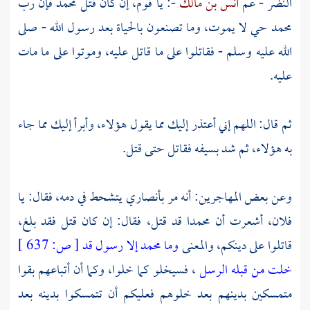
النضر
- عم
أنس بن مالك
-: يا قوم، إن كان قتل
محمد
فإن رب
محمد
حي لا يموت، وما تصنعون بالحياة بعد رسول الله - صلى
الله عليه وسلم - فقاتلوا على ما قاتل عليه، وموتوا على ما مات
عليه.
ثم قال: اللهم إني أعتذر إليك مما يقول هؤلاء، وأبرأ إليك مما جاء
به هؤلاء، ثم شد بسيفه فقاتل حتى قتل.
وعن بعض
المهاجرين:
أنه مر بأنصاري يتشحط في دمه، فقال: يا
فلان، أشعرت أن
محمدا
قد قتل، فقال: إن كان قتل فقد بلغ،
قاتلوا على دينكم، والمعنى
وما محمد إلا رسول قد
[
ص:
637 ]
خلت من قبله الرسل
، فسيخلو كما خلوا، وكما أن أتباعهم بقوا
متمسكين بدينهم بعد خلوهم فعليكم أن تتمسكوا بدينه بعد