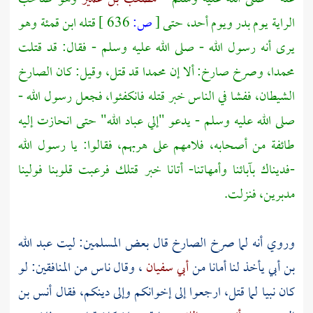
الراية يوم
بدر
ويوم
أحد،
حتى
[
ص:
636 ]
قتله
ابن قمئة
وهو
يرى أنه رسول الله - صلى الله عليه وسلم - فقال: قد قتلت
محمدا،
وصرخ صارخ: ألا إن
محمدا
قد قتل، وقيل: كان الصارخ
الشيطان، ففشا في الناس خبر قتله فانكفئوا، فجعل رسول الله -
صلى الله عليه وسلم - يدعو "إلي عباد الله" حتى انحازت إليه
طائفة من أصحابه، فلامهم على هربهم، فقالوا: يا رسول الله
-فديناك بآبائنا وأمهاتنا- أتانا خبر قتلك فرعبت قلوبنا فولينا
مدبرين، فنزلت.
وروي أنه لما صرخ الصارخ قال بعض المسلمين: ليت
عبد الله
بن أبي
يأخذ لنا أمانا من
أبي سفيان
، وقال ناس من المنافقين: لو
كان نبيا لما قتل، ارجعوا إلى إخوانكم وإلى دينكم، فقال
أنس بن