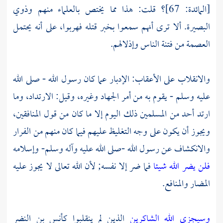
[المائدة: 67]؟ قلت: هذا مما يختص بالعلماء منهم وذوي
البصيرة. ألا ترى أنهم سمعوا بخبر قتله فهربوا، على أنه يحتمل
العصمة من فتنة الناس وإذلالهم.
والانقلاب على الأعقاب: الإدبار عما كان رسول الله - صلى الله
عليه وسلم - يقوم به من أمر الجهاد وغيره، وقيل: الارتداد، وما
ارتد أحد من المسلمين ذلك اليوم إلا ما كان من قول المنافقين،
ويجوز أن يكون على وجه التغليظ عليهم فيما كان منهم من الفرار
والانكشاف عن رسول الله -صلى الله عليه وآله وسلم- وإسلامه
فلن يضر الله شيئا
فما ضر إلا نفسه; لأن الله تعالى لا يجوز عليه
المضار والمنافع.
وسيجزي الله الشاكرين
الذين لم ينقلبوا
كأنس بن النضر