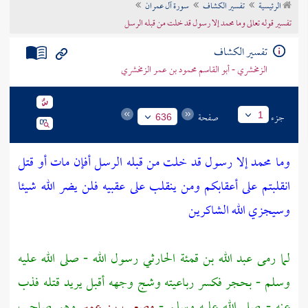
الرئيسية
تفسير الكشاف
سورة آل عمران
تراجم الأعلام
تفسير قوله تعالى وما محمد إلا رسول قد خلت من قبله الرسل
تفسير الكشاف
الزمخشري - أبو القاسم محمود بن عمر الزمخشري
جزء
صفحة
1
636
وما محمد إلا رسول قد خلت من قبله الرسل أفإن مات أو قتل
انقلبتم على أعقابكم ومن ينقلب على عقبيه فلن يضر الله شيئا
وسيجزي الله الشاكرين
لما رمى
عبد الله بن قمئة الحارثي
رسول الله - صلى الله عليه
وسلم - بحجر فكسر رباعيته وشج وجهه أقبل يريد قتله فذب
عنه - صلى الله عليه وسلم -
مصعب بن عمير
وهو صاحب