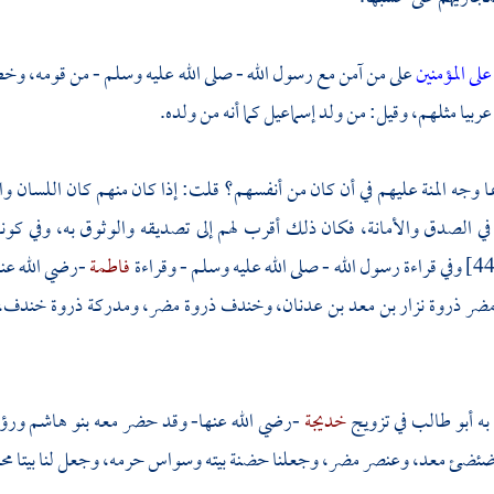
على المؤمنين
على من آمن مع رسول الله - صلى الله عليه وسلم - من قومه، وخص 
ربيا مثلهم، وقيل: من ولد
إسماعيل
كما أنه من ولده.
ا وجه المنة عليهم في أن كان من أنفسهم؟ قلت: إذا كان منهم كان اللسان و
 في الصدق والأمانة، فكان ذلك أقرب لهم إلى تصديقه والوثوق به، وفي كو
فاطمة
-رضي الله عن
مضر
ذروة
نزار بن معد بن عدنان،
وخندف
ذروة
مضر،
ومدركة
ذروة
خندف،
به
أبو طالب
في تزويج
خديجة
-رضي الله عنها- وقد حضر معه
بنو هاشم
ورؤ
ضئضئ
معد،
وعنصر
مضر،
وجعلنا حضنة بيته وسواس حرمه، وجعل لنا بيتا محج