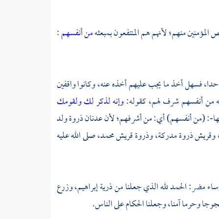
المؤمنين منهم؛ لأنهم هم المنتفعون بمبعثه
من أنفسهم
:
احدا، فسهل أخذ ما يجب عليهم أخذه عنه، وكانوا واقفين
نه من أنفسهم شرف لهم، كقوله:
وإنه لذكر لك ولقومك
ها-: (من أنفسهم) أي: من أشرفهم؛ لأن
عدنان
ذروة ولد
وقريش
ذروة
مدركة،
وذروة
قريش
محمد،
صلى الله عليه
ساء
مضر:
الحمد لله الذي جعلنا من ذرية
إبراهيم،
وزرع
وجا وحرما آمنا، وجعلنا الحكام على الناس.