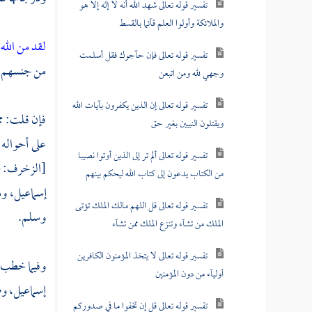
تفسير قوله تعالى شهد الله أنه لا إله إلا هو
والملائكة وأولوا العلم قآئما بالقسط
لقد من الله 
تفسير قوله تعالى فإن حآجوك فقل أسلمت
من جنسهم ع
وجهي لله ومن اتبعن
تفسير قوله تعالى إن الذين يكفرون بآيات الله
فإن قلت: مم
ويقتلون النبيين بغير حق
على أحواله
تفسير قوله تعالى ألم تر إلى الذين أوتوا نصيبا
[الزخرف: 44] وفي قراءة رسول الله - صلى الله عليه وسلم - وقراءة
من الكتاب يدعون إلى كتاب الله ليحكم بينهم
إسماعيل،
و
تفسير قوله تعالى قل اللهم مالك الملك تؤتى
وسلم.
الملك من تشآء وتنزع الملك ممن تشآء
تفسير قوله تعالى لا يتخذ المؤمنون الكافرين
وفيما خطب 
أوليآء من دون المؤمنين
إسماعيل،
و
تفسير قوله تعالى قل إن تخفوا ما في صدوركم