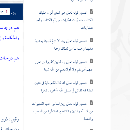
تفسير قوله تعالى هو الذى أنزل عليك
جزء
1
الكتاب منه آيات محكمات هن أم الكتاب وأخر
هم درجات عن
متشابهات
والحكمة وإن
تفسير قوله تعالى ربنا لا تزغ قلوبنا بعد إذ
هديتنا وهب لنا من لدنك رحمة
هم درجات
تفسير قوله تعالى إن الذين كفروا لن تغنى
عنهم أموالهم ولا أولادهم من الله شيئا
تفسير قوله تعالى قد كان لكم ءاية في فئتين
التقتا فئة تقاتل في سبيل الله وأخرى كافرة
تفسير قوله تعالى زين للناس حب الشهوات
من النسآء والبنين والقناطير المقنطرة من الذهب
وقيل: ذوو د
والفضة
ودرجاتها ف