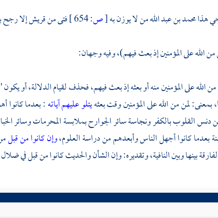
خي هذا
محمد بن عبد الله
من لا يوزن به
[
ص:
654 ]
فتى من
قريش
إلا رجح به
من الله على المؤمنين إذ بعث فيهم)، وفيه وجهان:
 من الله على المؤمنين منه أو بعثه إذ بعث فيهم، فحذف لقيام الدلالة، أو يكون
ا، بمعنى: لمن من الله على المؤمنين وقت بعثه
يتلو عليهم آياته
: بعدما كانوا أ
 دنس القلوب بالكفر ونجاسة سائر الجوارح بملابسة المحرمات وسائر الخبائ
نة بعدما كانوا أجهل الناس وأبعدهم من دراسة العلوم،
وإن كانوا من قبل
من
فارقة بينها وبين النافية، وتقديره: وإن الشأن والحديث كانوا من قبل في ضلال 