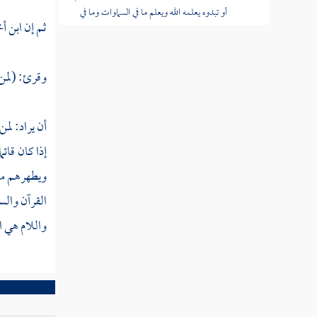
أو تبدوه يعلمه الله ويعلم ما في السماوات وما في
ثم إن ابن أ
الأرض
تفسير قوله تعالى يوم تجد كل نفس ما عملت
وقرئ: (لمن 
من خير محضرا وما عملت من سوء
تفسير قوله تعالى قل إن كنتم تحبون الله
أن يراد: لمن
فاتبعوني يحببكم الله ويغفر لكم ذنوبكم
إذا كان قائم
تفسير قوله تعالى إن الله اصطفى ءادم ونوحا
ويطهرهم من
وآل إبراهيم وآل عمران على العالمين
القرآن والس
تفسير قوله تعالى هنالك دعا زكريا ربه قال
واللام هي ال
رب هب لى من لدنك ذرية طيبة إنك سميع
الدعآء
تفسير قوله تعالى وإذ قالت الملائكة يا مريم
إن الله اصطفاك وطهرك واصطفاك على نسآء