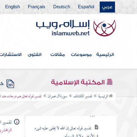
عربي
Español
Deutsch
Français
English
فهرس الكتاب
مقدمة المؤلف
الرئيسية
موسوعات
مقالات
الفتوى
الاستشارات
سورة فاتحة الكتاب
سورة البقرة
المكتبة الإسلامية
كتب
سورة آل عمران
الرئيسية
تفسير الكشاف
سورة آل عمران
تفسير قوله تعالى هم درجات عند الل
تفسير قوله تعالى الم الله لا إله إلا هو الحى
القيوم
تفسير 
تفسير قوله تعالى إن الله لا يخفى عليه شىء
الزمخشري
في الأرض ولا في السمآء