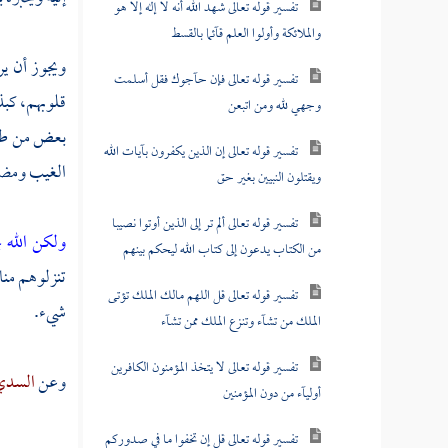
تفسير قوله تعالى شهد الله أنه لا إله إلا هو
والملائكة وأولوا العلم قآئما بالقسط
ويجوز أن ير
تفسير قوله تعالى فإن حآجوك فقل أسلمت
قلوبهم، كبذ
وجهي لله ومن اتبعن
بعض من طريق
تفسير قوله تعالى إن الذين يكفرون بآيات الله
الغيب ومضم
ويقتلون النبيين بغير حق
تفسير قوله تعالى ألم تر إلى الذين أوتوا نصيبا
ولكن الله 
من الكتاب يدعون إلى كتاب الله ليحكم بينهم
تنزلوهم منا
تفسير قوله تعالى قل اللهم مالك الملك تؤتى
شيء.
الملك من تشآء وتنزع الملك ممن تشآء
تفسير قوله تعالى لا يتخذ المؤمنون الكافرين
وعن
السد
أوليآء من دون المؤمنين
تفسير قوله تعالى قل إن تخفوا ما في صدوركم