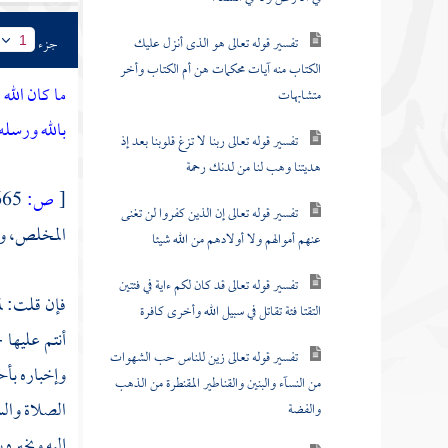
تفسير قوله تعالى هو الذى أنزل عليك
جزء
1
الكتاب منه آيات محكمات هن أم الكتاب وأخر
ما كان الله
متشابهات
بالله ورسله
تفسير قوله تعالى ربنا لا تزغ قلوبنا بعد إذ
هديتنا وهب لنا من لدنك رحمة
[
ص:
665 ]
تفسير قوله تعالى إن الذين كفروا لن تغنى
المخلص، وقر
عنهم أموالهم ولا أولادهم من الله شيئا
تفسير قوله تعالى قد كان لكم ءاية في فئتين
فإن قلت: لم
التقتا فئة تقاتل في سبيل الله وأخرى كافرة
أنتم عليها
تفسير قوله تعالى زين للناس حب الشهوات
وإخباره بأح
من النسآء والبنين والقناطير المقنطرة من الذهب
الصلاة والس
والفضة
إليه ويخبره 