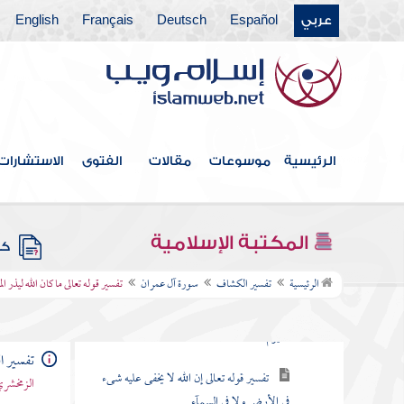
عربي
Español
Deutsch
Français
English
فهرس الكتاب
مقدمة المؤلف
الرئيسية
موسوعات
مقالات
الفتوى
الاستشارات
سورة فاتحة الكتاب
سورة البقرة
المكتبة الإسلامية
كتب
سورة آل عمران
الرئيسية
تفسير الكشاف
سورة آل عمران
تفسير قوله تعالى ما كان الله ليذر 
تفسير قوله تعالى الم الله لا إله إلا هو الحى
القيوم
تفسير 
تفسير قوله تعالى إن الله لا يخفى عليه شىء
الزمخشري
في الأرض ولا في السمآء