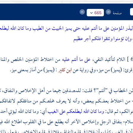
صفحة
665
 ليذر المؤمنين على ما أنتم عليه حتى يميز الخبيث من الطيب وما كان الله ليط
 وإن تؤمنوا وتتقوا فلكم أجر عظيم
اللام لتأكيد النفي،
على ما أنتم عليه
من اختلاط المؤمنين الخلص والمنا
ئ: (يميز) من ميز، وفي رواية عن
ابن كثير
: (يميز) من أماز بمعنى ميز.
ن الخطاب في "أنتم"؟ قلت: للمصدقين جميعا من أهل الإخلاص والنفاق، كأنه
 - من اختلاط بعضكم ببعض، وأنه لا يعرف مخلصكم من منافقكم لاتفاقكم ع
والكم، ثم قال:
وما كان الله ليطلعكم على الغيب
أي: وما كان الله ليؤتي أحد
لام- بنفاق الرجل وإخلاص الآخر أنه يطلع على ما في القلوب اطلاع الله فيخ
بأن في الغيب كذا، وأن فلانا في قلبه النفاق وفلانا في قلبه الإخلاص، فيعلم ذ