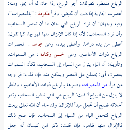
الرياح فتمطر، كقولك: أجز الزرع، إذا حان له أن يجز. ومنه:
أعصرت الجارية إذا دنت أن تحيض. وقرأ
عكرمة
: "بالمعصرات"،
وفيه وجهان: أن تراد الرياح التي حان لها أن تعصر السحاب،
وأن تراد السحائب; لأنه إذا كان الإنزال منها فهو بها، كما تقول:
أعطى من يده درهما، وأعطى بيده، وعن
مجاهد
: المعصرات
الرياح ذوات الأعاصير. وعن
الحسن
وقتادة
: هي السموات.
وتأويله: أن الماء ينزل من السماء إلى السحاب، فكأن السموات
يعصرن، أي: يحملن على العصر ويمكن منه. فإن قلت: فما وجه
من قرأ.
من المعصرات
وفسرها بالرياح ذوات الأعاصير، والمطر
لا ينزل من الرياح؟ قلت: الرياح هي التي تنشئ السحاب وتدر
أخلاقه فصح أن تجعل مبدأ للإنزال; وقد جاء أن الله تعالى يبعث
الرياح فتحمل الماء من السماء إلى السحاب، فإن صح ذلك
فالإنزال منها ظاهر، فإن قلت: ذكر ابن كيسان أنه جعل