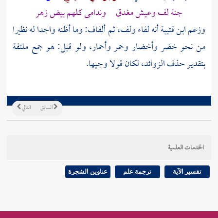
جنة لف وعيش مغدق وندامى كلهم بيض زهر
وزعم ابن قتيبة أنه لفاء ولف، ثم ألفاف: وما أظنه واجدا له نظيرا
من نحو خضر وأخضار وحمر وأحمار، ولو قيل: هو جمع ملتفة
بتقدير حذف الزوائد، لكان قولا وجيها.
السابق
التالي
الخدمات العلمية
تفسير الآية
ترجمة علم
عناوين الشجرة