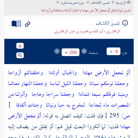
الرئيسية
تفسير الكشاف
سورة عم يتساءلون
تراجم الأعلام
تفسير قوله تعالى ألم نجعل الأرض مهادا والجبال أوتادا وخلقناكم أزواجا
تفسير الكشاف
الزمخشري - أبو القاسم محمود بن عمر الزمخشري
جزء
صفحة
6
295
ألم نجعل الأرض مهادا
والجبال أوتادا
وخلقناكم أزواجا
وجعلنا نومكم سباتا
وجعلنا الليل لباسا
وجعلنا النهار معاشا
وبنينا فوقكم سبعا شدادا
وجعلنا سراجا وهاجا
وأنزلنا من
المعصرات ماء ثجاجا
لنخرج به حبا ونباتا
وجنات ألفافا
[
ص:
295 ]
فإن قلت: كيف اتصل به قوله:
ألم نجعل الأرض
مهادا
قلت: لما أنكروا البعث قيل لهم: ألم يخلق من يضاف إليه
البعث هذه الخلائق العجيبة الدالة على كمال القدرة، فما وجه