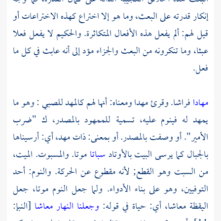
إنكار قدرته على البعث، وما هو إلا اختراع كهذه الاختراعات أو
قيل لهم: ألم يفعل هذه الأفعال المتكاثرة. والحكيم لا يفعل فعلا
عبثا، وما تنكرونه من البعث والجزاء مؤد إلى أنه عابث في كل ما
فعل.
مهادا
فراشا. وقرئ مهدا ومعناه: أنها لهم كالمهد للصبي : وهو ما
يمهد له فينوم عليه، تسمية للممهود بالمصدر، ك "ضرب
الأمير". أو وصفت بالمصدر. أو بمعنى: ذات مهد، أي: أرسيناها
بالجبال كما يرسى البيت بالأوتاد
سباتا
موتا. والمسبوت. الميت،
من السبت وهو القطع; لأنه مقطوع عن الحركة. والنوم: أحد
التوفيين، وهو على بناء الأدواء. ولما جعل النوم موتا، جعل
اليقظة معاشا، أي: حياة في قوله:
وجعلنا النهار معاشا
[النبإ: