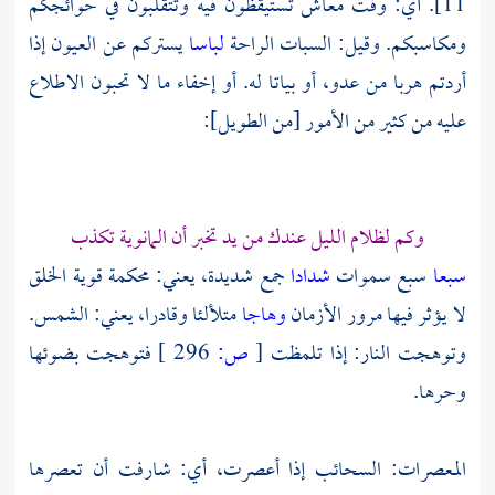
11]. أي: وقت معاش تستيقظون فيه وتتقلبون في حوائجكم
ومكاسبكم. وقيل: السبات الراحة
لباسا
يستركم عن العيون إذا
أردتم هربا من عدو، أو بياتا له. أو إخفاء ما لا تحبون الاطلاع
عليه من كثير من الأمور [من الطويل]:
وكم لظلام الليل عندك من يد تخبر أن المانوية تكذب
سبعا
سبع سموات
شدادا
جمع شديدة، يعني: محكمة قوية الخلق
لا يؤثر فيها مرور الأزمان
وهاجا
متلألئا وقادرا، يعني: الشمس.
وتوهجت النار: إذا تلمظت
[
ص:
296 ]
فتوهجت بضوئها
وحرها.
المعصرات: السحائب إذا أعصرت، أي: شارفت أن تعصرها