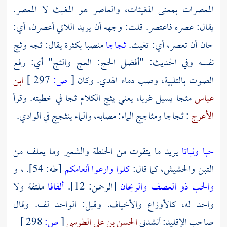
المعصرات بمعنى المغيثات، والعاصر هو المغيث لا المعصر.
يقال: عصره فاعتصر. قلت: وجهه أن يريد اللاتي أعصرن، أي:
حان أن تعصر، أي: تغيث.
ثجاجا
منصبا بكثرة يقال: ثجه وثج
نفسه وفي الحديث: "أفضل الحج: العج والثج" أي: رفع
الصوت بالتلبية، وصب دماء الهدي. وكان
[
ص:
297 ]
ابن
عباس
مثجا يسبل غربا، يعني يثج الكلام ثجا في خطبته. وقرأ
الأعرج
: ثجاجا ومثاجج الماء: مصابه، والماء ينثجج في الوادي.
حبا ونباتا
يريد ما يتقوت من الحنطة والشعير وما يعلف من
التبن والحشيش، كما قال:
كلوا وارعوا أنعامكم
[طه: 54]. ، و
والحب ذو العصف والريحان
[الرحمن: 12].
ألفافا
ملتفة ولا
واحد له، كالأوزاع والأخياف. وقيل: الواحد لف. وقال
صاحب الإقليد: أنشدني
الحسن بن علي الطوسي
[
ص:
298 ]