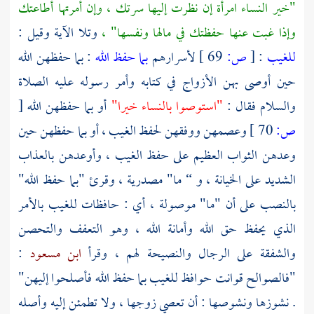
"خير النساء امرأة إن نظرت إليها سرتك ، وإن أمرتها أطاعتك
وإذا غبت عنها حفظتك في مالها ونفسها" ،
وتلا الآية وقيل :
للغيب
:
[
ص:
69 ]
لأسرارهم
بما حفظ الله
: بما حفظهن الله
حين أوصى بهن الأزواج في كتابه وأمر رسوله عليه الصلاة
والسلام فقال :
"استوصوا بالنساء خيرا"
أو بما حفظهن الله
[
ص:
70 ]
وعصمهن ووفقهن لحفظ الغيب ، أو بما حفظهن حين
وعدهن الثواب العظيم على حفظ الغيب ، وأوعدهن بالعذاب
الشديد على الخيانة ، و “ ما" مصدرية ، وقرئ "بما حفظ الله"
بالنصب على أن "ما" موصولة ، أي : حافظات للغيب بالأمر
الذي يحفظ حق الله وأمانة الله ، وهو التعفف والتحصن
والشفقة على الرجال والنصيحة لهم ، وقرأ
ابن مسعود
:
"فالصوالح قوانت حوافظ للغيب بما حفظ الله فأصلحوا إليهن"
. نشوزها ونشوصها : أن تعصي زوجها ، ولا تطمئن إليه وأصله