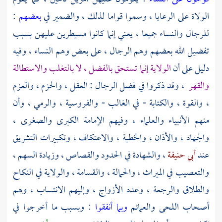
الولاة على الرعايا ، وسموا قواما لذلك ، والضمير في
بعضهم
:
للرجال والنساء جميعا ، يعني إنما كانوا مسيطرين عليهن بسبب
تفضيل الله بعضهم وهم الرجال ، على بعض وهم النساء ، وفيه
دليل على أن
الولاية إنما تستحق بالفضل ، لا بالتغلب والاستطالة
والقهر
، وقد ذكروا في فضل الرجال : العقل ، والحزم ، والعزم
، والقوة ، والكتابة - في الغالب - والفروسية ، والرمي ، وأن
منهم الأنبياء والعلماء ، وفيهم الإمامة الكبرى والصغرى ،
والجهاد ، والأذان ، والخطبة ، والاعتكاف ، وتكبيرات التشريق
عند
أبي حنيفة
، والشهادة في الحدود والقصاص ، وزيادة السهم ،
والتعصيب في الميراث ، والحمالة ، والقسامة ، والولاية في النكاح
والطلاق والرجعة ، وعدد الأزواج ، وإليهم الانتساب ، وهم
أصحاب اللحى والعمائم
وبما أنفقوا
: وبسبب ما أخرجوا في