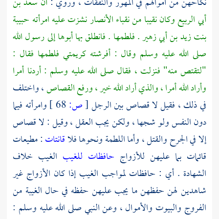
نكاحهن من أموالهم في المهور والنفقات ، وروي :
أن
سعد بن
أبي الربيع
وكان نقيبا من نقباء
الأنصار
نشزت عليه امرأته
حبيبة
بنت زيد بن أبي زهير
. فلطمها . فانطلق بها أبوها إلى رسول الله
صلى الله عليه وسلم وقال : أفرشته كريمتي فلطمها فقال :
"لتقتص منه" فنزلت ، فقال صلى الله عليه وسلم : أردنا أمرا
وأراد الله أمرا ، والذي أراد الله خير ، ورفع القصاص
، واختلف
في ذلك ، فقيل لا قصاص بين الرجل
[
ص:
68 ]
وامرأته فيما
دون النفس ولو شجها ، ولكن يجب العقل ، وقيل : لا قصاص
إلا في الجرح والقتل ، وأما اللطمة ونحوها فلا
قانتات
: مطيعات
قائمات بما عليهن للأزواج
حافظات للغيب
الغيب خلاف
الشهادة . أي : حافظات لمواجب الغيب إذا كان الأزواج غير
شاهدين لهن حفظهن ما يجب عليهن حفظه في حال الغيبة من
الفروج والبيوت والأموال ، وعن النبي صلى الله عليه وسلم :