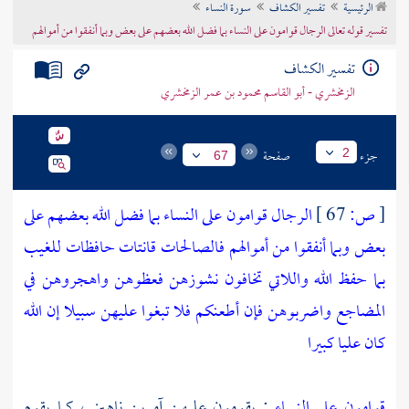
الرئيسية
تفسير الكشاف
سورة النساء
تراجم الأعلام
تفسير قوله تعالى الرجال قوامون على النساء بما فضل الله بعضهم على بعض وبما أنفقوا من أموالهم
تفسير الكشاف
الزمخشري - أبو القاسم محمود بن عمر الزمخشري
جزء
صفحة
2
67
[
ص:
67 ]
الرجال قوامون على النساء بما فضل الله بعضهم على
بعض وبما أنفقوا من أموالهم فالصالحات قانتات حافظات للغيب
بما حفظ الله واللاتي تخافون نشوزهن فعظوهن واهجروهن في
المضاجع واضربوهن فإن أطعنكم فلا تبغوا عليهن سبيلا إن الله
كان عليا كبيرا
قوامون على النساء
: يقومون عليهن آمرين ناهين ، كما يقوم