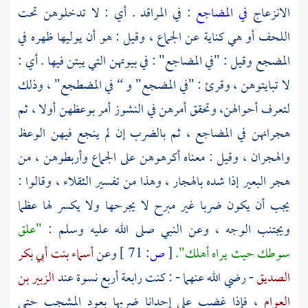
الانزعاج
في المضاجع
: في المراقد . أي : لا تدخلوهن تحت
اللحف أو هي كناية عن الجماع ، وقيل : هو أن يوليها ظهره في
المضجع وقيل : "في المضاجع" : في بيوتهن التي يبتن فيها . أي :
لا تبايتوهن ، وقرئ : "في المضجع" و “ في المضطجع" ، وذلك
لتعرف أحوالهن، وتحقق أمرهن في النشوز أمر بوعظهن أولا ، ثم
هجرانهن في المضاجع ، ثم بالضرب إن لم ينجع فيهن الوعظ
والهجران ، وقيل : معناه أكرهوهن على الجماع وأربطوهن ، من
هجر البعير إذا شده بالهجار ، وهذا من تفسير الثقلاء ، وقالوا :
يجب أن يكون ضربا غير مبرح لا يجرحها ولا يكسر لها عظما
ويجتنب الوجه ، وعن النبي صلى الله عليه وسلم :
"علق
سوطك حيث يراه أهلك".
[
ص:
71 ]
وعن
أسماء بنت أبي بكر
الصديق
- رضي الله عنهما - : كنت رابعة أربع نسوة عند
الزبير بن
العوام
، فإذا غضب على إحدانا ضربها بعود المشجب حتى