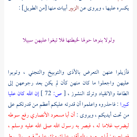
يكسره عليها ، ويروى عن
الزبير
أبيات منها [من الطويل] :
ولولا بنوها حولها لخبطتها فلا تبغوا عليهن سبيلا
فأزيلوا عنهن التعرض بالأذى والتوبيخ والتجني ، وتوبوا
عليهن واجعلوا ما كان منهن كأن لم يكن بعد رجوعهن إلى
الطاعة والانقياد وترك النشوز ،
[
ص:
72 ]
إن الله كان عليا
كبيرا
: فاحذروه واعلموا أن قدرته عليكم أعظم من قدرتكم على
من تحت أيديكم ، ويروى :
أن
أبا مسعود الأنصاري
رفع سوطه
ليضرب غلاما له ، فبصر به رسول الله صلى الله عليه وسلم ،
فصاح به :
أبا مسعود
، لله أقدر عليك منك عليه" فرمى بالسوط