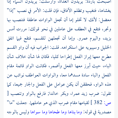
أصبحت باردة: يريدون الغداة، وأرسلت: يريدون السماء إذا
يغشاها، فتغيب وتظلم الآفاق، فإن قلت: الأمر في نصب "إذا"
معضل: لأنك لا تخلو إما أن تجعل الواوات عاطفة فتنصب بها
وتجر، فتقع في العطف على عاملين في نحو قولك: مررت أمس
بزيد، واليوم عمرو. وإما أن تجعلهن للقسم، فتقع فيما اتفق
الخليل وسيبويه على استكراهه. قلت: الجواب فيه أن واو القسم
مطرح معها إبراز الفعل إطراحا كليا، فكان لها شأن خلاف شأن
الباء، حيث أبرز معها الفعل وأضمر، فكانت الواو قائمة مقام
الفعل والباء سادة مسدهما معا، والواوات العواطف نوائب عن
هذه الواو، فحققن أن يكن عوامل على الفعل والجار جميعا، كما
تقول: ضرب زيد عمرا، وبكر خالدا; فترفع بالواو وتنصب
[
ص:
382 ]
لقيامها مقام ضرب الذي هو عاملهما. جعلت "ما"
مصدرية في قوله:
وما بناها
وما طحاها
وما سواها
وليس بالوجه