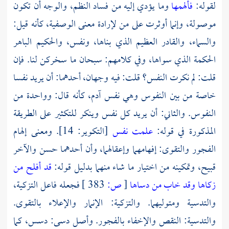
لقوله:
فألهمها
وما يؤدي إليه من فساد النظم، والوجه أن تكون
موصولة، وإنما أوثرت على من لإرادة معنى الوصفية، كأنه قيل:
والسماء، والقادر العظيم الذي بناها، ونفس، والحكيم الباهر
الحكمة الذي سواها، وفي كلامهم: سبحان ما سخركن لنا. فإن
قلت: لم نكرت النفس؟ قلت: فيه وجهان، أحدهما: أن يريد نفسا
خاصة من بين النفوس وهي نفس آدم، كأنه قال: وواحدة من
النفوس. والثاني: أن يريد كل نفس وينكر للتكثير على الطريقة
المذكورة في قوله:
علمت نفس
[التكوير: 14]. ومعنى إلهام
الفجور والتقوى: إفهامهما وإعقالهما، وأن أحدهما حسن والآخر
قبيح، وتمكينه من اختيار ما شاء منهما بدليل قوله:
قد أفلح من
زكاها
وقد خاب من دساها
[
ص:
383 ]
فجعله فاعل التزكية،
والتدسية ومتوليهما. والتزكية: الإنمار والإعلاء بالتقوى.
والتدسية: النقص والإخفاء بالفجور. وأصل دسى: دسس، كما