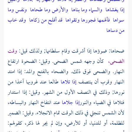
إذا يغشاها
والسماء وما بناها
والأرض وما طحاها
ونفس وما
سواها
فألهمها فجورها وتقواها
قد أفلح من زكاها
وقد خاب
من دساها
ضحاها: ضوؤها إذا أشرقت وقام سلطانها; ولذلك قيل:
وقت
الضحى،
كأن وجهه شمس الضحى. وقيل: الضحوة ارتفاع
النهار. والضحى فوق ذلك. والضحاء بالفتح والمد: إذا امتد
النهار وقرب أن ينتصف
إذا تلاها
طالعا عند غروبها آخذا من
نورها; وذلك في النصف الأول من الشهر. وقيل: إذا استدار
فتلاها في الضياء والنور
إذا جلاها
عند انتفاخ النهار وانبساطه،
لأن الشمس تنجلي في ذلك الوقت تمام الانجلاء. وقيل: الضمير
للظلمة، أو للدنيا، أو للأرض، وإن لم يجر لها ذكر، كقولهم: