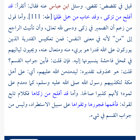
قيل في تقضض: تقضى. وسئل
ابن عباس
عنه فقال: أتقرأ:
قد
أفلح من تزكى
،
وقد خاب من حمل ظلما
[طه: 111]. وأما قول
من زعم أن الضمير في زكى ودسى لله تعالى، وأن تأنيث الراجع
إلى "من" لأنه في معنى النفس: فمن تعكيس القدرية الذين
يوركون على الله قدرا هو بريء منه ومتعال عنه، ويحيون لياليهم
في تمحل فاحشة ينسبونها إليه. فإن قلت: فأين جواب القسم؟
قلت: هو محذوف تقديره: ليدمدمن الله عليهم، أي: على أهل
مكة
لتكذيبهم رسول الله صلى الله عليه وسلم، كما دمدم على
ثمود؛ لأنهم كذبوا صالحا. وأما
قد أفلح من زكاها
فكلام تابع
لقوله:
فألهمها فجورها وتقواها
على سبيل الاستطراد، وليس من
جواب القسم في شيء.