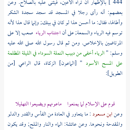
444 ]
بالإظهار أن تراه الأعين، فيثنى عليه بالصلاح. وعن
بعضهم: أنه رأى رجلا في المسجد قد سجد سجدة الشكر
وأطالها، فقال: ما أحسن هذا لو كان في بيتك; وإنما قال هذا لأنه
توسم فيه الرياء والسمعة; على أن
اجتناب الرياء
صعب إلا على
المرتاضين بالإخلاص. ومن ثم قال رسول الله صلى الله عليه
وسلم: "
الرياء أخفى من دبيب النملة السوداء في الليلة المظلمة
على المسح الأسود
" [الماعون] الزكاة، قال الراعي [من
الطويل]:
قوم على الإسلام لما يمنعوا ماعونهم ويضيعوا التهليلا
وعن
ابن مسعود
: ما يتعاور في العادة من الفأس والقدر والدلو
والمقدحة ونحوها. وعن عائشة: الماء والنار والملح; وقد يكون