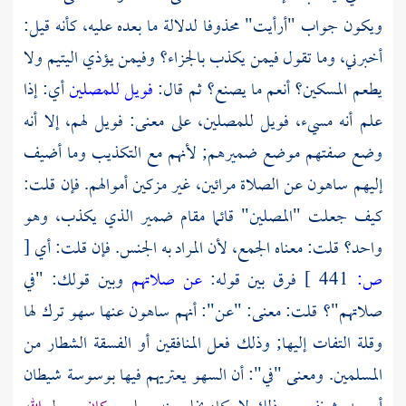
ويكون جواب "أرأيت" محذوفا لدلالة ما بعده عليه، كأنه قيل:
أخبرني، وما تقول فيمن يكذب بالجزاء؟ وفيمن يؤذي اليتيم ولا
يطعم المسكين؟ أنعم ما يصنع؟ ثم قال:
فويل للمصلين
أي: إذا
علم أنه مسيء، فويل للمصلين، على معنى: فويل لهم، إلا أنه
وضع صفتهم موضع ضميرهم; لأنهم مع التكذيب وما أضيف
إليهم ساهون عن الصلاة مرائين، غير مزكين أموالهم. فإن قلت:
كيف جعلت "المصلين" قائما مقام ضمير الذي يكذب، وهو
واحد؟ قلت: معناه الجمع، لأن المراد به الجنس. فإن قلت: أي
[
ص:
441 ]
فرق بين قوله:
عن صلاتهم
وبين قولك: "في
صلاتهم"؟ قلت: معنى: "عن": أنهم ساهون عنها سهو ترك لها
وقلة التفات إليها; وذلك فعل المنافقين أو الفسقة الشطار من
المسلمين. ومعنى "في": أن السهو يعتريهم فيها بوسوسة شيطان