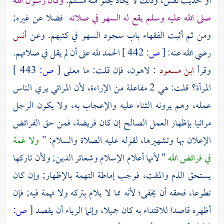
أو حديث نفس، وذلك لا يكاد يخلو منه مسلم.
وكان رسول الله
صلى الله عليه وسلم يقع له السهو في صلاته
فضلا عن غيره;
ومن ثم أثبت الفقهاء باب سجود السهو في كتبهم. وعن
أنس
رضي الله عنه:
[
ص:
442 ]
الحمد لله على أن لم يقل في صلاتهم.
وقرأ
ابن مسعود
: لاهون، فإن قلت: ما معنى
[
ص:
443 ]
المرآة؟ قلت: هي 2 مفاعلة من الإراءة، لأن المرائي يري الناس
عمله، وهم يرونه الثناء عليه والإعجاب به، ولا يكون الرجل
مرائيا بإظهار العمل الصالح إن كان فريضة، فمن حق الفرائض
الإعلان بها وتشهيرها، لقوله عليه الصلاة والسلام: "
ولا غمة
في فرائض الله
" لأنها أعلام الإسلام وشعائر الدين; ولأن تاركها
يستحق الذم والمقت، فوجب إماطة التهمة بالإظهار; وإن كان
تطوعا، فحقه أن يخفى؛ لأنه مما لا يلام بتركه ولا تهمة فيه; فإن
أظهره قاصدا للاقتداء به كان جميلا، وإنما الرياء أن يقصد
[
ص: