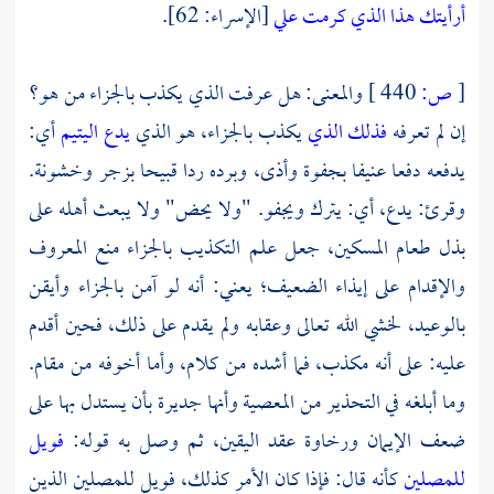
أرأيتك هذا الذي كرمت علي
[الإسراء: 62].
[
ص:
440 ]
والمعنى: هل عرفت الذي يكذب بالجزاء من هو؟
إن لم تعرفه
فذلك الذي
يكذب بالجزاء، هو الذي
يدع اليتيم
أي:
يدفعه دفعا عنيفا بجفوة وأذى، وبرده ردا قبيحا بزجر وخشونة.
وقرئ: يدع، أي: يترك ويجفو. "ولا يحض" ولا يبعث أهله على
بذل طعام المسكين، جعل علم التكذيب بالجزاء منع المعروف
والإقدام على إيذاء الضعيف؛ يعني: أنه لو آمن بالجزاء وأيقن
بالوعيد، لخشي الله تعالى وعقابه ولم يقدم على ذلك، فحين أقدم
عليه: على أنه مكذب، فما أشده من كلام، وأما أخوفه من مقام.
وما أبلغه في التحذير من المعصية وأنها جديرة بأن يستدل بها على
ضعف الإيمان ورخاوة عقد اليقين، ثم وصل به قوله:
فويل
للمصلين
كأنه قال: فإذا كان الأمر كذلك، فويل للمصلين الذين