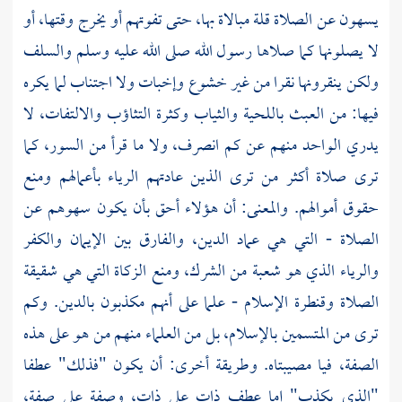
يسهون عن الصلاة قلة مبالاة بها، حتى تفوتهم أو يخرج وقتها، أو
لا يصلونها كما صلاها رسول الله صلى الله عليه وسلم والسلف
ولكن ينقرونها نقرا من غير خشوع وإخبات ولا اجتناب لما يكره
فيها: من العبث باللحية والثياب وكثرة التثاؤب والالتفات، لا
يدري الواحد منهم عن كم انصرف، ولا ما قرأ من السور، كما
ترى صلاة أكثر من ترى الذين عادتهم الرياء بأعمالهم ومنع
حقوق أموالهم. والمعنى: أن هؤلاء أحق بأن يكون سهوهم عن
الصلاة - التي هي عماد الدين، والفارق بين الإيمان والكفر
والرياء الذي هو شعبة من الشرك، ومنع الزكاة التي هي شقيقة
الصلاة وقنطرة الإسلام - علما على أنهم مكذبون بالدين. وكم
ترى من المتسمين بالإسلام، بل من العلماء منهم من هو على هذه
الصفة، فيا مصيبتاه. وطريقة أخرى: أن يكون "فذلك" عطفا
"الذي يكذب" إما عطف ذات على ذات، وصفة على صفة،