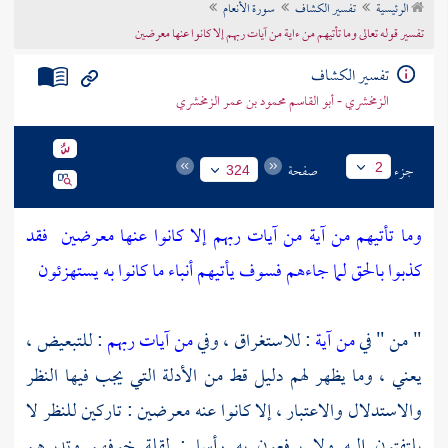
الرئيسية
تفسير الكشاف
سورة الأنعام
تراجم الأعلام
تفسير قوله تعالى وما تأتيهم من ءاية من آيات ربهم إلا كانوا عنها معرضين
تفسير الكشاف
الزمخشري - أبو القاسم محمود بن عمر الزمخشري
جزء
صفحة
2
324
وما تأتيهم من آية من آيات ربهم إلا كانوا عنها معرضين
فقد
كذبوا بالحق لما جاءهم فسوف يأتيهم أنباء ما كانوا به يستهزئون
" من " في
من آية
: للاستغراق ، وفي
من آيات ربهم
: للتبعيض ،
يعني ، وما يظهر لهم دليل قط من الأدلة التي يجب فيها النظر
والاستدلال والاعتبار ، إلا كانوا عنه معرضين : تاركين للنظر لا
يلتفتون إليه ولا يرفعون به رأسا ; لقلة خوفهم وتدبرهم