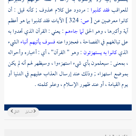
للعواقب
فقد كذبوا
: مردود على كلام محذوف ; كأنه قيل : أن
كانوا معرضين عن
[
ص:
324 ]
الآيات فقد كذبوا بما هو أعظم
آية وأكبرها ، وهو الحق
لما جاءهم
: يعني : القرآن الذي تحدوا به
على تبالغهم في الفصاحة ، فعجزوا عنه
فسوف يأتيهم أنباء
الشيء
الذي
كانوا به يستهزئون
: وهو " القرآن" ، أي : أخباره وأحواله
، بمعنى : سيعلمون بأي شيء استهزءوا ، وسيظهر لهم أنه لم يكن
بموضع استهزاء ; وذلك عند إرسال العذاب عليهم في الدنيا أو
يوم القيامة ، أو عند ظهور الإسلام ، وعلو كلمته .
السابق
التالي