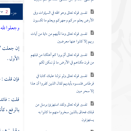
تفسير قوله تعالى وهو الله في السماوات وفى
جزء
2
الأرض يعلم سركم وجهركم ويعلم ما تكسبون
وجعلوا لله 
تفسير قوله تعالى وما تأتيهم من ءاية من آيات
ربهم إلا كانوا عنها معرضين
إن جعلت " ل
تفسير قوله تعالى ألم يروا كم أهلكنا من قبلهم
الأول .
من قرن مكناهم في الأرض ما لم نمكن لكم
تفسير قوله تعالى ولو نزلنا عليك كتابا في
فإن قلت : فم
قرطاس فلمسوه بأيديهم لقال الذين كفروا أن هذا
إلا سحر مبين
قلت : فائدت
تفسير قوله تعالى ولقد استهزئ برسل من
بالرفع ، كأن
قبلك فحاق بالذين سخروا منهم ما كانوا به
يستهزئون
وقيل : هم ا