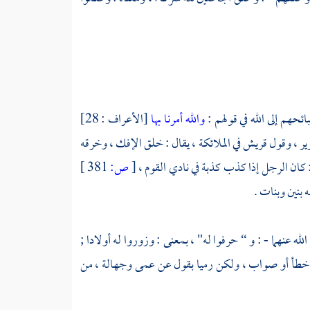
حهم إلى الله في قولهم :
والله أمرنا بها
[الأعراف : 28]
ر ، وقول قريش في الملائكة ، يقال : خلق الإفك ، وخرقه
: كان الرجل إذا كذب كذبة في نادي القوم ،
[
ص:
381 ]
 بنين وبنات .
لله عنهما - : و “ حرفوا له" ، بمعنى : وزوروا له أولادا ;
ن خطأ أو صواب ، ولكن رميا بقول عن عمى وجهالة ، من