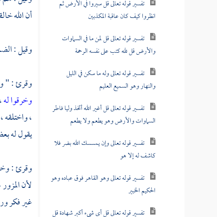
تفسير قوله تعالى قل سيروا في الأرض ثم
أن الله خال
انظروا كيف كان عاقبة المكذبين
تفسير قوله تعالى قل لمن ما في السماوات
وقيل : الضم
والأرض قل لله كتب على نفسه الرحمة
تفسير قوله تعالى وله ما سكن في الليل
وقرئ : " وخ
والنهار وهو السميع العليم
وخرقوا له
،
تفسير قوله تعالى قل أغير الله أتخذ وليا فاطر
، واختلقه ،
السماوات والأرض وهو يطعم ولا يطعم
يقول له بعض
تفسير قوله تعالى وإن يمسسك الله بضر فلا
كاشف له إلا هو
وقرئ : وخرق
تفسير قوله تعالى وهو القاهر فوق عباده وهو
لأن المزور 
الحكيم الخبير
غير فكر ورو
تفسير قوله تعالى قل أى شيء أكبر شهادة قل