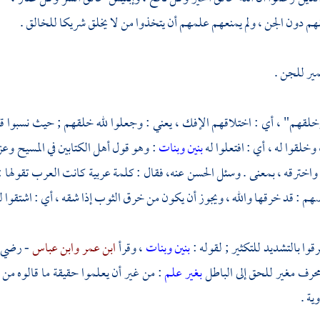
قهم دون الجن ، ولم يمنعهم علمهم أن يتخذوا من لا يخلق شريكا للخالق .
ير للجن .
لقهم" ، أي : اختلاقهم الإفك ، يعني : وجعلوا لله خلقهم ; حيث نسبوا قبائ
 وخلقوا له ، أي : افتعلوا له
بنين وبنات
: وهو قول أهل الكتابين في
المسيح
وعزي
 واخترقه ، بمعنى . وسئل الحسن عنه، فقال : كلمة عربية كانت العرب تقولها 
هم : قد خرقها والله ، ويجوز أن يكون من خرق الثوب إذا شقه ، أي : اشتقوا له
وا بالتشديد للتكثير ; لقوله :
بنين وبنات
، وقرأ
ابن عمر
وابن عباس
- رضي ا
محرف مغير للحق إلى الباطل
بغير علم
: من غير أن يعلموا حقيقة ما قالوه م
ية .