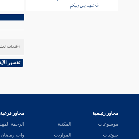
الله شهيد بينى وبينكم
تفسير قوله تعالى الذين آتيناهم الكتاب
يعرفونه كما يعرفون أبناءهم
تفسير قوله تعالى ويوم نحشرهم جميعا ثم
الخدمات العلم
نقول للذين أشركوا أين شركاؤكم الذين كنتم
تزعمون
تفسير الآية
تفسير قوله تعالى ومنهم من يستمع إليك
وجعلنا على قلوبهم أكنة أن يفقهوه وفي آذانهم وقرا
تفسير قوله تعالى ولو ترى إذ وقفوا على النار
فقالوا ياليتنا نرد ولا نكذب بأايات ربنا
محاور رئيسية
محاور فرعية
تفسير قوله تعالى وقالوا إن هي إلا حياتنا
الدنيا وما نحن بمبعوثين
موسوعات
المكتبة
الرحمة المهد
صوتيات
المواريث
واحة رمضان