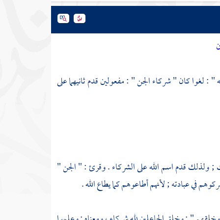
ن
: لغوا كان " شركاء الجن " : مفعولين قدم ثانيهما على
ك ; ولذلك قدم اسم الله على الشركاء . وقرئ : " الجن "
شركوهم في عبادته ; لأنهم أطاعوهم كما يطاع الله .
وخلقهم " : وخلق الجاعلين لله شركاء ، ومعناه : وعلموا