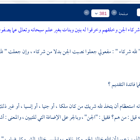
صفحة
381
شركاء الجن وخلقهم وخرقوا له بنين وبنات بغير علم سبحانه وتعالى عما يصفو
له شركاء " : مفعولي جعلوا نصبت الجن بدلا من شركاء ، وإن جعلت " لله " 
ا فائدة التقديم ؟
ه استعظام أن يتخذ لله شريك من كان ملكا ، أو جنيا ، أو إنسيا ، أو غير ذل
ه قيل : من هم؟ فقيل : "الجن" ، وبالجر على الإضافة التي للتبيين ، والمعنى : أ
لذين زعموا أن الله خالق الخير وكل نافع ، وإبليس خالق الشر وكل ضار ، " 