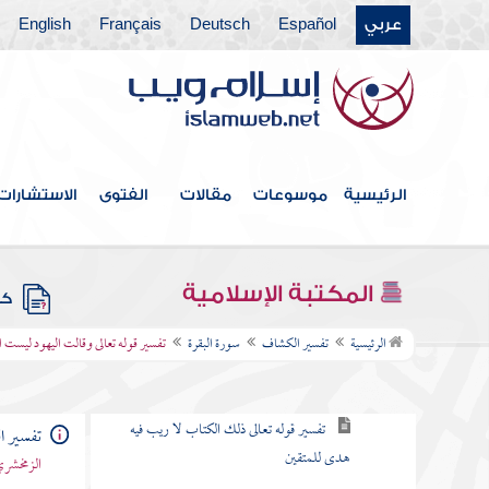
عربي
Español
Deutsch
Français
English
فهرس الكتاب
الرئيسية
موسوعات
مقالات
الفتوى
الاستشارات
مقدمة المؤلف
سورة فاتحة الكتاب
المكتبة الإسلامية
كتب
سورة البقرة
الرئيسية
تفسير الكشاف
سورة البقرة
تفسير قوله تعالى وقالت اليهود ليست
تفسير قوله تعالى الم
تفسير قوله تعالى ذلك الكتاب لا ريب فيه
تفسير 
هدى للمتقين
الزمخشري