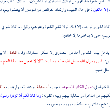
راد الذين منعوا بأعيانهم من أولئك النصارى أو المشركين، "أولئك": المانعون
،
إلا خائفين
: على حال التهيب وارتعاد الفرائص من المؤمنين أن يبطشوا بهم، فضل
 كان الحق والواجب إلا ذلك لولا ظلم الكفرة وعتوهم، وقيل: ما كان لهم في ح
قويهم؛ حتى لا يدخلوها إلا خائفين.
 يدخل
بيت المقدس
أحد من النصارى إلا متنكرا مسارقة، وقال
قتادة
: لا ي
قيل:
نادى رسول الله -صلى الله عليه وسلم-: "ألا لا يحجن بعد هذا العام
 مثل صيم.
الفقهاء في
دخول الكافر المسجد،
فجوزه
أبو حنيفة
-رحمه الله- ولم يجوزه
مال
كينهم من الدخول والتخلية بينهم وبينه، كقوله:
وما كان لكم أن تؤذوا رسول 
ل: فتح مدائنهم؛
قسطنطينية
ورومية
وعمورية.