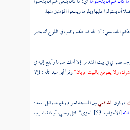
ما كان لهم أن يدخلوها
أي: ما كان ينبغي لهم أن يدخلوا
ا أن يستولوا عليها ويلوها ويمنعوا المؤمنين منها.
كم الله، يعني: أن الله قد حكم وكتب في اللوح أنه ينصر
وجد نصراني في
بيت المقدس
إلا أنهك ضربا وأبلغ إليه في
 مشرك، ولا يطوفن
بالبيت
عريان"
وقرأ
أبو عبد الله
: (إلا
ك
، وفرق
الشافعي
بين
المسجد الحرام
وغيره، وقيل: معناه
الله
[الأحزاب: 53] "خزي": قتل وسبي، أو ذلة بضرب