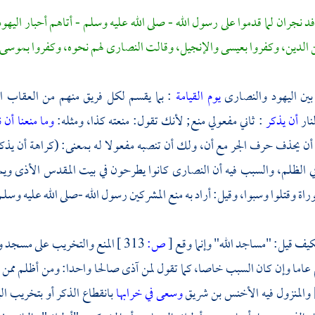
فد
نجران
لما قدموا على رسول الله - صلى الله عليه وسلم - أتاهم أحبار اليهو
 الدين، وكفروا
بعيسى
والإنجيل، وقالت النصارى لهم نحوه، وكفروا
بموسى
بين اليهود والنصارى
يوم القيامة
: بما يقسم لكل فريق منهم من العقاب
نار
أن يذكر
: ثاني مفعولي منع; لأنك تقول: منعته كذا، ومثله:
وما منعنا أن
ز أن يحذف حرف الجر مع أن، ولك أن تنصبه مفعولا له بمعنى: (كراهة أن يذ
ي الظلم، والسبب فيه أن النصارى كانوا يطرحون في
بيت المقدس
الأذى ويم
وراة وقتلوا وسبوا، وقيل: أراد به منع المشركين رسول الله -صلى الله عليه وس
يف قيل: "مساجد الله" وإنما وقع
[
ص:
313 ]
المنع والتخريب على مسجد 
عاما وإن كان السبب خاصا، كما تقول لمن آذى صالحا واحدا: ومن أظلم ممن آ
الأخنس بن شريق
وسعى في خرابها
بانقطاع الذكر أو بتخريب الب