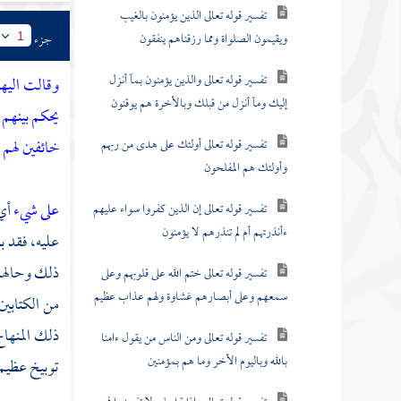
تفسير قوله تعالى الذين يؤمنون بالغيب
ويقيمون الصلواة ومما رزقناهم ينفقون
جزء
1
تفسير قوله تعالى والذين يؤمنون بمآ أنزل
وقالت اليه
إليك ومآ أنزل من قبلك وبالأخرة هم يوقنون
يحكم بينهم ي
تفسير قوله تعالى أولئك على هدى من ربهم
خائفين لهم 
وأولئك هم المفلحون
على شيء
أي
تفسير قوله تعالى إن الذين كفروا سواء عليهم
ءأنذرتهم أم لم تنذرهم لا يؤمنون
عليه، فقد ب
ذلك وحالهم 
تفسير قوله تعالى ختم الله على قلوبهم وعلى
سمعهم وعلى أبصارهم غشاوة ولهم عذاب عظيم
من الكتابي
ذلك المنهاج
تفسير قوله تعالى ومن الناس من يقول ءامنا
بالله وباليوم الأخر وما هم بمؤمنين
توبيخ عظيم 