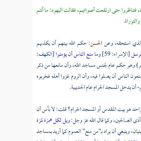
د، فتناظروا حتى ارتفعت أصواتهم، فقالت اليهود: ما أنتم
والتوراة.
 الذي استحقه، وعن
الحسن:
حكم الله بينهم أن يكذبهم
 نرسل
[الإسراء: 59]
وما منع الناس أن يؤمنوا
[الكهف:
كر) وهو حكم عام لجنس مساجد الله، وأن مانعها من ذكر
نعون الناس أن يصلوا فيه، وأن
الروم
غزوا أهله فخربوه
لم- أن يدخل
المسجد الحرام
عام
الحديبية.
واحد هو
بيت المقدس
أو
المسجد الحرام؟
قلت: لا بأس أن
ذى الصالحين، وكما قال الله عز وجل:
ويل لكل همزة لمزة
نيان، وينبغي أن يراد بـ"من منع" العموم كما أريد بمساجد