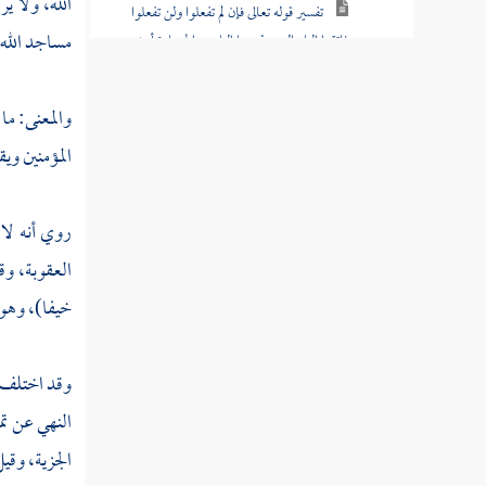
الله، ولا ي
تفسير قوله تعالى فإن لم تفعلوا ولن تفعلوا
مساجد الله
فاتقوا النار التي وقودها الناس والحجارة أعدت
للكافرين
والمعنى: ما
تفسير قوله تعالى وبشر الذين ءامنوا وعملوا
الصالحات أن لهم جنات تجرى من تحتها الأنهار
المؤمنين وي
تفسير قوله تعالى إن الله لا يستحى أن
يضرب مثلا ما بعوضة فما فوقها
روي أنه لا
العقوبة، و
تفسير قوله تعالى كيف تكفرون بالله وكنتم
أمواتا فأحياكم ثم يميتكم ثم يحييكم
خيفا)، وهو
تفسير قوله تعالى وإذ قال ربك للملائكة إني
وقد اختلف 
جاعل في الأرض خليفة
النهي عن تم
تفسير قوله تعالى وإذ قلنا للملائكة اسجدوا
الجزية، وقي
لادم فسجدوا إلا إبليس أبى واستكبر وكان من