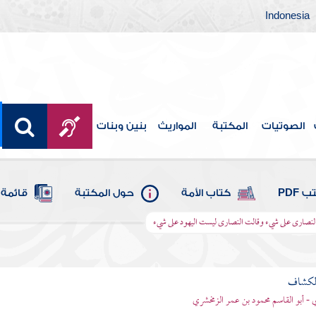
Indonesia
الصوتيات
المكتبة
المواريث
بنين وبنات
 PDF
كتاب الأمة
حول المكتبة
قائمة 
 النصارى على شيء وقالت النصارى ليست اليهود على شيء
الكشاف
 - أبو القاسم محمود بن عمر الزمخشري