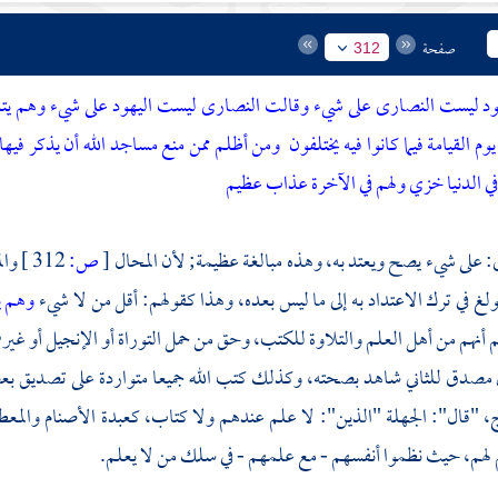
صفحة
312
ود ليست النصارى على شيء وقالت النصارى ليست اليهود على شيء وهم يتلو
وم القيامة فيما كانوا فيه يختلفون
ومن أظلم ممن منع مساجد الله أن يذكر فيها
في الدنيا خزي ولهم في الآخرة عذاب عظيم
: على شيء يصح ويعتد به، وهذه مبالغة عظيمة; لأن المحال
[
ص:
312 ]
وال
ولغ في ترك الاعتداد به إلى ما ليس بعده، وهذا كقولهم: أقل من لا شيء
وهم ي
أنهم من أهل العلم والتلاوة للكتب، وحق من حمل التوراة أو الإنجيل أو غيرهم
ن مصدق للثاني شاهد بصحته، وكذلك كتب الله جميعا متواردة على تصديق 
، "قال": الجهلة "الذين": لا علم عندهم ولا كتاب، كعبدة الأصنام والمع
لهم، حيث نظموا أنفسهم - مع علمهم - في سلك من لا يعلم.