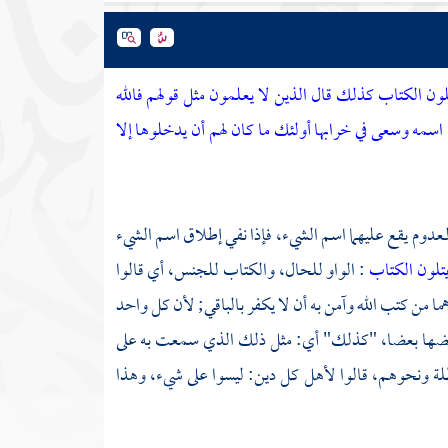
ن الكتاب كذلك قال الذين لا يعلمون مثل قولهم فالله
 اسمه وسعى في خرابها أولئك ما كان لهم أن يدخلوها إلا
معدوم يقع عليهما اسم الشيء، فإذا نفي إطلاق اسم الشيء
تلون الكتاب
: الواو للحال، والكتاب للجنس، أي قالوا
ا من كتب الله وآمن به أن لا يكفر بالباقي; لأن كل واحد
بعضها بعضا، "كذلك" أي: مثل ذلك الذي سمعت به على
طلة ونحوهم، قالوا لأهل كل دين: ليسوا على شيء، وهذا