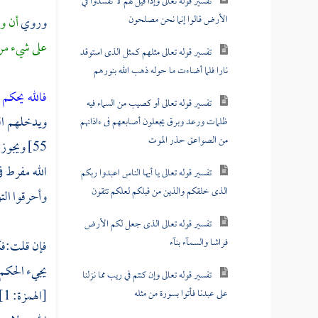
تفسير قوله تعالى وإذا قيل لهم لا تفسدوا في
الأرض قالوا إنما نحن مصلحون
وروي
أن و
على شيء من
تفسير قوله تعالى مثلهم كمثل الذى استوقد
نارا فلما أضاءت ما حوله ذهب الله بنورهم
فالله يحكم
تفسير قوله تعالى أو كصيب من السماء فيه
ويدخلهم ال
ظلمات ورعد وبرق يجعلون أصابعهم فى ءاذانهم
من الصواعق حذر الموت
55] ويجو
الله مفرط ف
تفسير قوله تعالى يا أيها الناس اعبدوا ربكم
الذى خلقكم والذين من قبلكم لعلكم تتقون
وأحرقوا الت
تفسير قوله تعالى الذى جعل لكم الأرض
فراشا والسمآء بنآء
فإن قلت:فك
يجيء الحكم 
تفسير قوله تعالى وإن كنتم في ريب مما نزلنا
على عبدنا فأتوا بسورة من مثله
[الهمزة: 1] والمنزول فيه