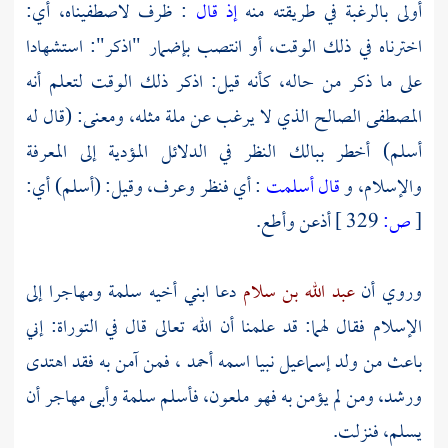
أولى بالرغبة في طريقته منه
إذ قال
: ظرف لاصطفيناه، أي:
اخترناه في ذلك الوقت، أو انتصب بإضمار "اذكر": استشهادا
على ما ذكر من حاله، كأنه قيل: اذكر ذلك الوقت لتعلم أنه
المصطفى الصالح الذي لا يرغب عن ملة مثله، ومعنى: (قال له
أسلم) أخطر ببالك النظر في الدلائل المؤدية إلى المعرفة
والإسلام، و
قال أسلمت
: أي فنظر وعرف، وقيل: (أسلم) أي:
[
ص:
329 ]
أذعن وأطع.
وروي أن
عبد الله بن سلام
دعا ابني أخيه
سلمة
ومهاجرا
إلى
الإسلام فقال لهما: قد علمنا أن الله تعالى قال في التوراة: إني
باعث من ولد
إسماعيل
نبيا اسمه أحمد ، فمن آمن به فقد اهتدى
ورشد، ومن لم يؤمن به فهو ملعون، فأسلم
سلمة
وأبى
مهاجر
أن
يسلم، فنزلت.