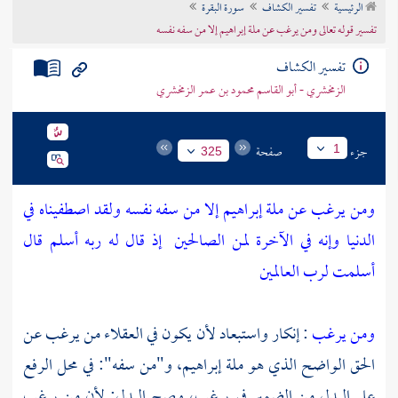
الرئيسية
تفسير الكشاف
سورة البقرة
تراجم الأعلام
تفسير قوله تعالى ومن يرغب عن ملة إبراهيم إلا من سفه نفسه
تفسير الكشاف
الزمخشري - أبو القاسم محمود بن عمر الزمخشري
جزء
صفحة
1
325
ومن يرغب عن ملة إبراهيم إلا من سفه نفسه ولقد اصطفيناه في
الدنيا وإنه في الآخرة لمن الصالحين
إذ قال له ربه أسلم قال
أسلمت لرب العالمين
ومن يرغب
: إنكار واستبعاد لأن يكون في العقلاء من يرغب عن
الحق الواضح الذي هو ملة
إبراهيم،
و"من سفه": في محل الرفع
على البدل من الضمير في يرغب، وصح البدل; لأن من يرغب