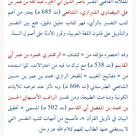
للعلامة القاضي المفسر
ناصر الدين أبي الخير، عبد الله بن عمر بن
علي البيضاوي الشيرازي، الشافعي
(ت 685 هـ) يعتبر من أهم
كتب التفسير بالرأي، فهو كتاب جليل دقيق، جمع بين التفسير
والتأويل على قانون اللغة العربية، وقرر الأدلة على أصول السنة.
وقد اختصره مؤلفه من « كشاف »
الزمخشري محمود بن عمر أبي
القاسم
(ت 538 هـ) مع ترك ما فيه من اعتزالات، كما استمده
من « مفاتيح الغيب »
للفخر الرازي محمد بن عمر بن حسين
الشافعي الطبرستاني
(ت 606 هـ) وبه تأثر عند عرضه للآيات
الكونية ومباحث الطبيعة، ومن تفسير
الراغب الأصبهاني الحسين
بن محمد بن المفضل أبي القاسم
(ت 502 هـ) المسمى « تحقيق
البيان في تأويل القرآن »، فأصبح من أمهات كتب التفسير التي
لا يستغني عنها الطالب لفهم كلام الله عز وجل.