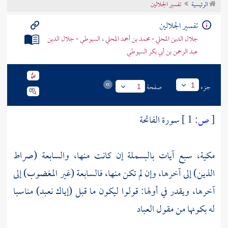
الرئيسية
تفسير الجلالين
تراجم الأعلام
تفسير الجلالين
جلال الدين المحلي - محمد بن أحمد المحلي ، السيوطي - جلال الدين
عبد الرحمن بن أبي بكر السيوطي
جزء
صفحة
1
1
[
ص:
1 ]
سورة الفاتحة
مكية، سبع آيات بالبسملة إن كانت منها، والسابعة (صراط
الذين) إلى آخرها، وإن لم تكن منها، فالسابعة (غير المغضوب) إلى
آخرها، ويقدر في أولها: قولوا ليكون ما قبل (إياك نعبد) مناسبا
له بكونها من مقول العباد