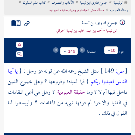
الرئيسية
مجموع فتاوى ابن تيمية
الآداب والتصوف
كتاب علم السلوك
تراجم الأعلام
رسالة العبودية
مسألة معنى العبادة وفروعها وحقيقة العبودية
مجموع فتاوى ابن تيمية
ابن تيمية - أحمد بن عبد الحليم بن تيمية الحراني
جزء
صفحة
10
149
[
ص:
149 ]
سئل الشيخ رحمه الله عن قوله عز وجل : {
يا أيها
الناس اعبدوا ربكم
} فما العبادة وفروعها ؟ وهل مجموع الدين
داخل فيها أم لا ؟ وما
حقيقة العبودية
؟ وهل هي أعلى المقامات
في الدنيا والآخرة أم فوقها شيء من المقامات ؟ وليبسطوا لنا
القول في ذلك .