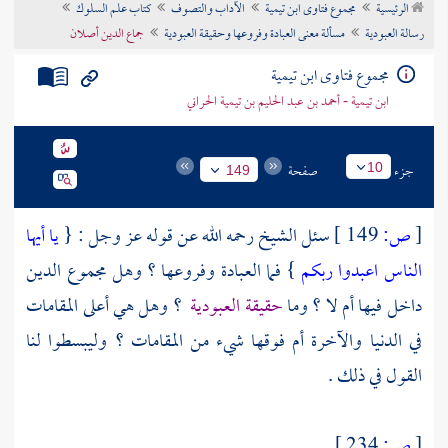
الرئيسية
مجموع فتاوى ابن تيمية
الآداب والتصوف
كتاب علم السلوك
تراجم الأعلام
رسالة العبودية
مسألة معنى العبادة وفروعها وحقيقة العبودية
جماع الدين أصلان
مجموع فتاوى ابن تيمية
ابن تيمية - أحمد بن عبد الحليم بن تيمية الحراني
جزء
صفحة
10
149
[
ص:
149 ]
سئل الشيخ رحمه الله عن قوله عز وجل : {
يا أيها
الناس اعبدوا ربكم
} فما العبادة وفروعها ؟ وهل مجموع الدين
داخل فيها أم لا ؟ وما
حقيقة العبودية
؟ وهل هي أعلى المقامات
في الدنيا والآخرة أم فوقها شيء من المقامات ؟ وليبسطوا لنا
القول في ذلك .
[
ص:
234 ]