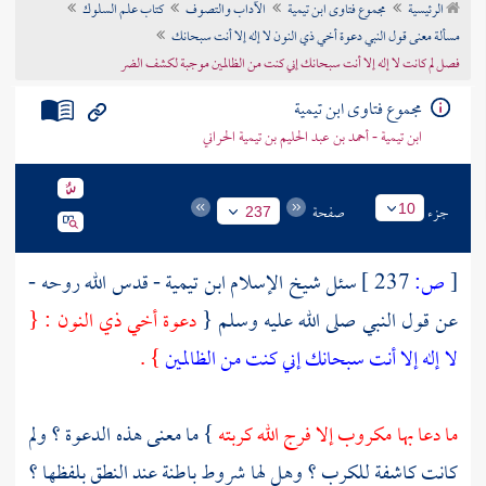
الرئيسية
مجموع فتاوى ابن تيمية
الآداب والتصوف
كتاب علم السلوك
تراجم الأعلام
مسألة معنى قول النبي دعوة أخي ذي النون لا إله إلا أنت سبحانك
فصل لم كانت لا إله إلا أنت سبحانك إني كنت من الظالمين موجبة لكشف الضر
مجموع فتاوى ابن تيمية
ابن تيمية - أحمد بن عبد الحليم بن تيمية الحراني
جزء
صفحة
10
237
[
ص:
237 ]
سئل شيخ الإسلام
ابن تيمية
- قدس الله روحه -
عن قول النبي صلى الله عليه وسلم {
دعوة أخي
ذي النون
: {
لا إله إلا أنت سبحانك إني كنت من الظالمين
} .
ما دعا بها مكروب إلا فرج الله كربته
} ما معنى هذه الدعوة ؟ ولم
كانت كاشفة للكرب ؟ وهل لها شروط باطنة عند النطق بلفظها ؟