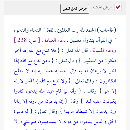
عرض الحاشية
( فأجاب ) الحمد لله رب العالمين . لفظ " الدعاء والدعوة
" في القرآن يتناول معنيين .
دعاء العبادة .
[
ص:
238 ]
ودعاء المسألة
. قال الله تعالى : {
فلا تدع مع الله إلها آخر
فتكون من المعذبين
} وقال تعالى : {
ومن يدع مع الله إلها
آخر لا برهان له به فإنما حسابه عند ربه إنه لا يفلح
الكافرون
} وقال تعالى : {
ولا تدع مع الله إلها آخر لا إله
إلا هو
} وقال : {
وأنه لما قام عبد الله يدعوه كادوا
يكونون عليه لبدا
} وقال {
إن يدعون من دونه إلا إناثا
وإن يدعون إلا شيطانا مريدا
} وقال تعالى : {
له دعوة
الحق والذين يدعون من دونه لا يستجيبون لهم بشيء إلا