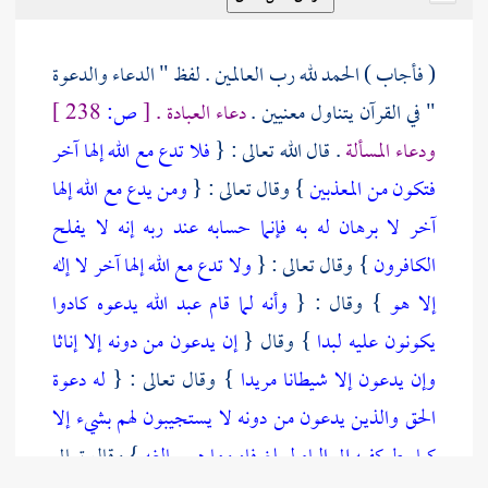
( فأجاب ) الحمد لله رب العالمين . لفظ " الدعاء والدعوة
" في القرآن يتناول معنيين .
دعاء العبادة .
[
ص:
238 ]
ودعاء المسألة
. قال الله تعالى : {
فلا تدع مع الله إلها آخر
فتكون من المعذبين
} وقال تعالى : {
ومن يدع مع الله إلها
آخر لا برهان له به فإنما حسابه عند ربه إنه لا يفلح
الكافرون
} وقال تعالى : {
ولا تدع مع الله إلها آخر لا إله
إلا هو
} وقال : {
وأنه لما قام عبد الله يدعوه كادوا
يكونون عليه لبدا
} وقال {
إن يدعون من دونه إلا إناثا
وإن يدعون إلا شيطانا مريدا
} وقال تعالى : {
له دعوة
الحق والذين يدعون من دونه لا يستجيبون لهم بشيء إلا
كباسط كفيه إلى الماء ليبلغ فاه وما هو ببالغه
} وقال تعالى