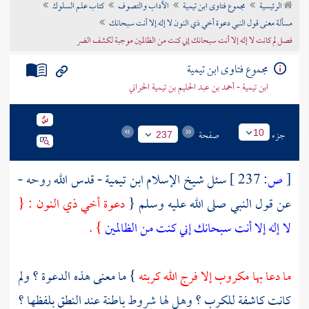
الرئيسية
مجموع فتاوى ابن تيمية
الآداب والتصوف
كتاب علم السلوك
تراجم الأعلام
مسألة معنى قول النبي دعوة أخي ذي النون لا إله إلا أنت سبحانك
فصل لم كانت لا إله إلا أنت سبحانك إني كنت من الظالمين موجبة لكشف الضر
مجموع فتاوى ابن تيمية
ابن تيمية - أحمد بن عبد الحليم بن تيمية الحراني
جزء
صفحة
10
237
[
ص:
237 ]
سئل شيخ الإسلام
ابن تيمية
- قدس الله روحه -
عن قول النبي صلى الله عليه وسلم {
دعوة أخي
ذي النون
: {
لا إله إلا أنت سبحانك إني كنت من الظالمين
} .
ما دعا بها مكروب إلا فرج الله كربته
} ما معنى هذه الدعوة ؟ ولم
كانت كاشفة للكرب ؟ وهل لها شروط باطنة عند النطق بلفظها ؟