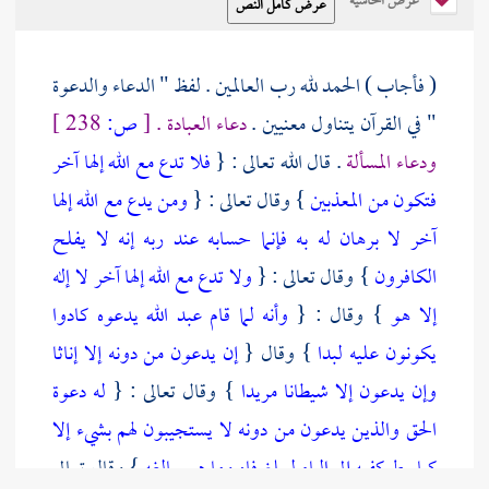
عرض الحاشية
( فأجاب ) الحمد لله رب العالمين . لفظ " الدعاء والدعوة
" في القرآن يتناول معنيين .
دعاء العبادة .
[
ص:
238 ]
ودعاء المسألة
. قال الله تعالى : {
فلا تدع مع الله إلها آخر
فتكون من المعذبين
} وقال تعالى : {
ومن يدع مع الله إلها
آخر لا برهان له به فإنما حسابه عند ربه إنه لا يفلح
الكافرون
} وقال تعالى : {
ولا تدع مع الله إلها آخر لا إله
إلا هو
} وقال : {
وأنه لما قام عبد الله يدعوه كادوا
يكونون عليه لبدا
} وقال {
إن يدعون من دونه إلا إناثا
وإن يدعون إلا شيطانا مريدا
} وقال تعالى : {
له دعوة
الحق والذين يدعون من دونه لا يستجيبون لهم بشيء إلا
كباسط كفيه إلى الماء ليبلغ فاه وما هو ببالغه
} وقال تعالى