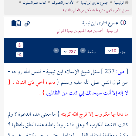
الرئيسية
مجموع فتاوى ابن تيمية
الآداب والتصوف
كتاب علم السلوك
تراجم الأعلام
فصل الأمر والنهي مشروط بالممكن من العلم والقدرة
مجموع فتاوى ابن تيمية
ابن تيمية - أحمد بن عبد الحليم بن تيمية الحراني
جزء
صفحة
10
237
[
ص:
237 ]
سئل شيخ الإسلام
ابن تيمية
- قدس الله روحه -
عن قول النبي صلى الله عليه وسلم {
دعوة أخي
ذي النون
: {
لا إله إلا أنت سبحانك إني كنت من الظالمين
} .
ما دعا بها مكروب إلا فرج الله كربته
} ما معنى هذه الدعوة ؟ ولم
كانت كاشفة للكرب ؟ وهل لها شروط باطنة عند النطق بلفظها ؟
وكيف مطابقة اعتقاد القلب لمعناها . حتى يوجب كشف ضره ؟