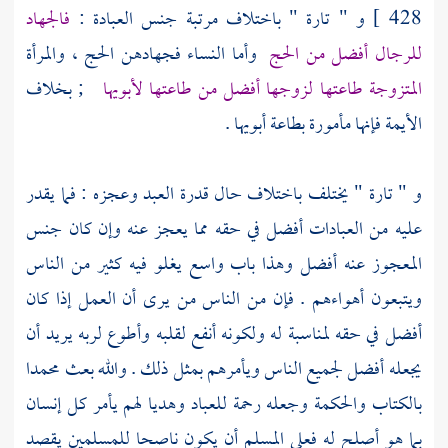
428 ]
و " تارة " باختلاف مرتبة جنس العبادة :
فالجهاد
للرجال أفضل من الحج
وأما النساء فجهادهن الحج ، والمرأة
المتزوجة طاعتها لزوجها أفضل من طاعتها لأبويها
; بخلاف
الأيمة فإنها مأمورة بطاعة أبويها .
و " تارة " يختلف باختلاف حال قدرة العبد وعجزه : فما يقدر
عليه من العبادات أفضل في حقه مما يعجز عنه وإن كان جنس
المعجوز عنه أفضل وهذا باب واسع يغلو فيه كثير من الناس
ويتبعون أهواءهم . فإن من الناس من يرى أن العمل إذا كان
أفضل في حقه لمناسبة له ولكونه أنفع لقلبه وأطوع لربه يريد أن
يجعله أفضل لجميع الناس ويأمرهم بمثل ذلك . والله بعث
محمدا
بالكتاب والحكمة وجعله رحمة للعباد وهديا لهم يأمر كل إنسان
بما هو أصلح له فعلى المسلم أن يكون ناصحا للمسلمين يقصد