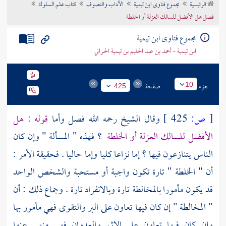
الرئيسية
مجموع فتاوى ابن تيمية
الآداب والتصوف
كتاب علم السلوك
تراجم الأعلام
فصل هل الأفضل للسالك العزلة أو الخلطة
مجموع فتاوى ابن تيمية
ابن تيمية - أحمد بن عبد الحليم بن تيمية الحراني
جزء
صفحة
10
425
[
ص:
425 ]
وقال الشيخ رحمه الله فصل وأما
قوله : هل
الأفضل للسالك العزلة أو الخلطة
؟ فهذه " المسألة " وإن كان
الناس يتنازعون فيها ؟ إما نزاعا كليا وإما حاليا . فحقيقة الأمر :
أن " الخلطة " تارة تكون واجبة أو مستحبة والشخص الواحد
قد يكون مأمورا بالمخالطة تارة وبالانفراد تارة . وجماع ذلك : أن
" المخالطة " إن كان فيها تعاون على البر والتقوى فهي مأمور بها
وإن كان فيها تعاون على الإثم والعدوان فهي منهي عنها