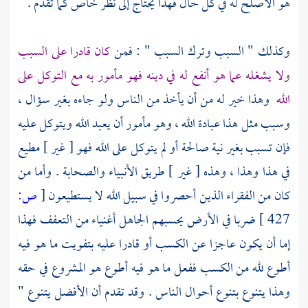
هو الأصلح له في كل حال فهذا يحتاج إلى نظر خاص كما تقدم .
وكذلك " السبب وترك السبب " : فمن
كان قادرا على السبب
ولا يشغله عما هو أنفع له في دينه فهو مأمور به مع التوكل على
الله
وهذا خير له من أن يأخذ من الناس ولو جاءه بغير سؤال ،
وسبب مثل هذا عبادة الله ، وهو مأمور أن يعبد الله ويتوكل عليه
فإن تسبب بغير نية صالحة أو لم يتوكل على الله فهو [ غير ] مطيع
في هذا وهذا ، وهذه [ غير ] طريق الأنبياء
والصحابة
. وأما من
كان من الفقراء الذين أحصروا في سبيل الله لا يستطيعون
[
ص:
427 ]
ضربا في الأرض يحسبهم الجاهل أغنياء من التعفف فهذا
إما أن يكون عاجزا عن الكسب أو قادرا عليه بتفويت ما هو فيه
أطوع لله من الكسب ففعل ما هو فيه أطوع هو المشروع في حقه
وهذا يتنوع بتنوع أحوال الناس . وقد تقدم أن الأفضل يتنوع "