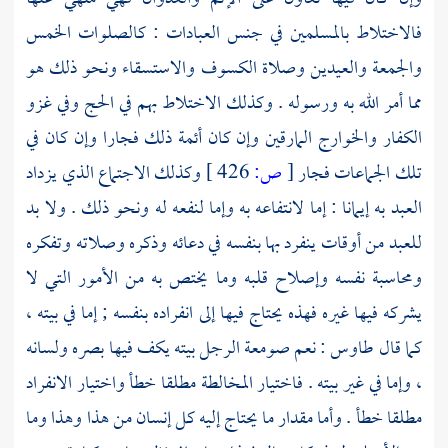
فالاختلاط بالمسلمين في جنس العبادات : كالصلوات الخمس
والجمعة والعيدين وصلاة الكسوف والاستسقاء ونحو ذلك هو
مما أمر الله به ورسوله . وكذلك الاختلاط بهم في الحج وفي غزو
الكفار
والخوارج
المارقين وإن كان أئمة ذلك فجارا وإن كان في
تلك الجماعات فجار
[
ص:
426 ]
وكذلك الاجتماع الذي يزداد
العبد به إيمانا : إما لانتفاعه به وإما لنفعه له ونحو ذلك . ولا بد
للعبد من أوقات ينفرد بها بنفسه في دعائه وذكره وصلاته وتفكره
ومحاسبة نفسه وإصلاح قلبه وما يختص به من الأمور التي لا
يشركه فيها غيره فهذه يحتاج فيها إلى انفراده بنفسه ; إما في بيته ،
كما قال
طاوس
: نعم صومعة الرجل بيته يكف فيها بصره ولسانه
، وإما في غير بيته . فاختيار المخالطة مطلقا خطأ واختيار الانفراد
مطلقا خطأ . وأما مقدار ما يحتاج إليه كل إنسان من هذا وهذا وما