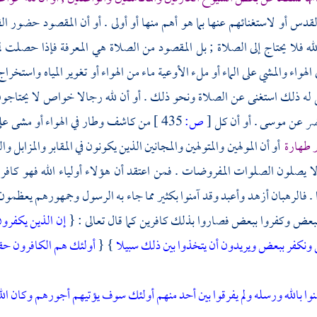
قدس أو لاستغنائهم عنها بما هو أهم منها أو أولى . أو أن المقصود حضور الق
لله فلا يحتاج إلى الصلاة ; بل المقصود من الصلاة هي المعرفة فإذا حصلت
الهواء والمشي على الماء أو ملء الأوعية ماء من الهواء أو تغوير المياه واستخر
ه ذلك استغنى عن الصلاة ونحو ذلك . أو أن لله رجالا خواص لا يحتاجون 
ضر
عن
موسى
. أو أن كل
[
ص:
435 ]
من كاشف وطار في الهواء أو مشى على 
ر طهارة
أو أن المولهين والمتولهين والمجانين الذين يكونون في المقابر والمزابل
 يصلون الصلوات المفروضات . فمن اعتقد أن هؤلاء أولياء الله فهو كافر م
 . فالرهبان أزهد وأعبد وقد آمنوا بكثير مما جاء به الرسول وجمهورهم يعظمو
 ببعض وكفروا ببعض فصاروا بذلك كافرين كما قال تعالى : {
إن الذين يكفرون
ونكفر ببعض ويريدون أن يتخذوا بين ذلك سبيلا
} {
أولئك هم الكافرون حقا 
نوا بالله ورسله ولم يفرقوا بين أحد منهم أولئك سوف يؤتيهم أجورهم وكان الل