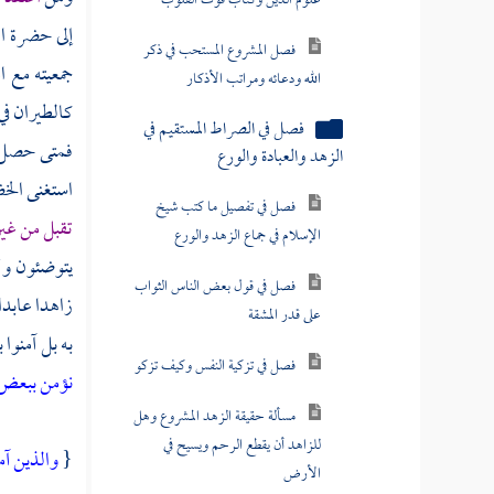
إلى حضرة ال
مسألة في الهجر الجميل والصفح
جمعيته مع ا
الجميل وأقسام التقوى والصبر
كالطيران في 
مسألة ما ذكره القشيري عن أبي
فمتى حصل ل
سليمان من قوله الرضا ألا تسأل الله الجنة
استغنى
الخ
مسألة هل يأثم من عزم على
تقبل من غي
فعل محرم عزما جازما فعجز عنه
يتوضئون ولا
كتاب التصوف
زاهدا عابدا
به بل آمنوا
التفسير
نؤمن ببعض 
الحديث
أصول الفقه
{
والذين آم