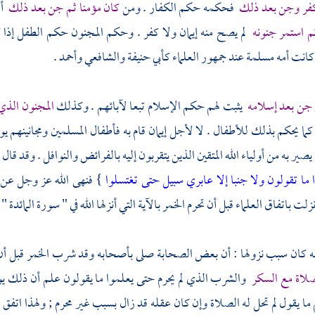
كفر وجن بعد ذلك
فحكمه حكم الكفار . ومن
كان مؤمنا ثم جن بعد ذلك
أث
ثم استمر جنونه
لم يصح منه إيمان ولا كفر . وحكم المجنون حكم الطفل إذا كا
انت أمه مسلمة عند جمهور العلماء
كأبي حنيفة
والشافعي
وأحمد
.
جن بعد إسلامه
يثبت لهم حكم الإسلام تبعا لآبائهم . وكذلك
المجنون الذي
كما يحكم بذلك للأطفال . لا لأجل إيمان قام به فأطفال المسلمين ومجانينهم يو
يصير به من أولياء الله المتقين الذين يتقربون إليه بالفرائض والنوافل . وقد قال 
ما تقولون ولا جنبا إلا عابري سبيل حتى تغتسلوا
} فنهى الله عز وجل عن ق
لت باتفاق العلماء قبل أن تحرم الخمر بالآية التي أنزلها الله في " سورة المائدة " 
ه كان سبب نزولها : أن بعض
الصحابة
صلى بأصحابه وقد شرب الخمر قبل أن تح
صلاة مع السكر
والشرب الذي لم يحرم حتى يعلموا ما يقولون علم أن ذلك 
 ما يقول لم تحل له الصلاة وإن كان عقله قد زال بسبب غير محرم ; ولهذا اتف