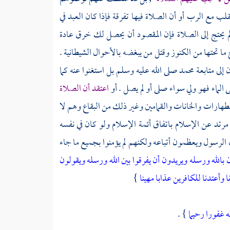
لب مع الرب أو أن الصلاة فيها تفرقة فإذا كان العبد في
 لم يحتج إلى الصلاة فإن المقصود أن يحصل لك خرق عادة
اج ما تحتها من الكنوز وقتل من يبغضه بالأحوال الشيطانية .
إلى متابعة
محمد
صلى الله عليه وسلم بل استغنوا عنه كما
الماء فهو ولي سواء صلى أو لم يصل . أو
اعتقد أن الصلاة
 والطهارات والخانات والقمامين وغير ذلك من البقاع وهم لا
رتد عن الإسلام باتفاق أئمة الإسلام ولو كان في نفسه
ن الرسول ويعظمون أتباعه ولكنهم لم يؤمنوا بجميع ما جاء
 بالله ورسله ويريدون أن يفرقوا بين الله ورسله ويقولون
وأعتدنا للكافرين عذابا مهينا
}
ه غفورا رحيما
} .