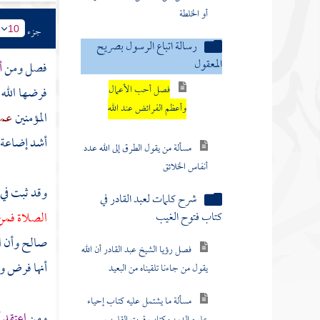
فصل في الصراط المستقيم في
الزهد والعبادة والورع
جزء
10
فصل في تفصيل ما كتب شيخ
فصل ومن
أ
الإسلام في جماع الزهد والورع
فرضها الله ت
فصل في قول بعض الناس الثواب
المؤمنين
عمر
على قدر المشقة
أشد إضاعة 
فصل في تزكية النفس وكيف تزكو
وقد ثبت في 
مسألة حقيقة الزهد المشروع وهل
للزاهد أن يقطع الرحم ويسيح في
الصلاة فمن
الأرض
صالح وأن ال
مسألة معنى كل مقام في قوله تعالى
أنها فرض و
حق اليقين وعين اليقين وعلم اليقين
الوصية الصغرى
ومن
اعتقد 