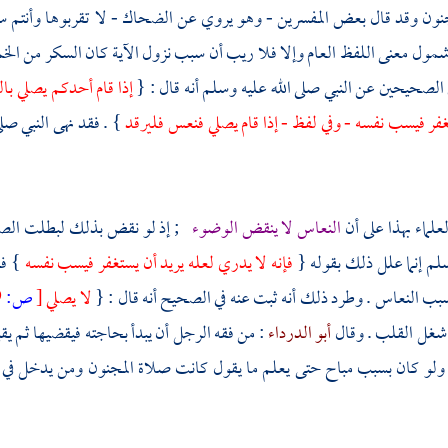
نون وقد قال بعض المفسرين - وهو يروي عن
الضحاك
- لا تقربوها وأنتم 
 شمول معنى اللفظ العام وإلا فلا ريب أن سبب نزول الآية كان السكر من الخ
الصحيحين عن النبي صلى الله عليه وسلم أنه قال : {
إذا قام أحدكم يصلي بال
غفر فيسب نفسه - وفي لفظ - إذا قام يصلي فنعس فليرقد
} . فقد نهى النبي صل
علماء بهذا على أن
النعاس لا ينقض الوضوء
; إذ لو نقض بذلك لبطلت الصلا
سلم إنما علل ذلك بقوله {
فإنه لا يدري لعله يريد أن يستغفر فيسب نفسه
} فع
ب النعاس . وطرد ذلك أنه ثبت عنه في الصحيح أنه قال : {
لا يصلي
[
ص:
439 ]
شغل القلب . وقال
أبو الدرداء
: من فقه الرجل أن يبدأ بحاجته فيقضيها ثم يق
ولو كان بسبب مباح حتى يعلم ما يقول كانت صلاة المجنون ومن يدخل في مس