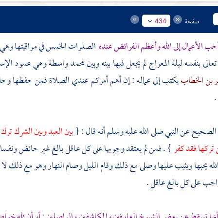
صفحة
434
حب الأعمال إلى الله وأعظم الفرائض عنده
الصلوات الخمس في مواقيتها وهي أو
عالى بنفسه ليلة المعراج لم يجعل فيها بينه وبين
محمد
واسطة وهي عمود الإسلام
 بن الخطاب
يكتب إلى عماله : إن أهم أمركم عندي الصلاة فمن حفظها وحا
.
الصحيح عن النبي صلى الله عليه وسلم أنه قال : {
بين العبد وبين الشرك ترك
 تركها فقد كفر
} . فمن لم يعتقد وجوبها على كل عاقل بالغ غير حائض ونفساء 
له يحبها ويثيب عليها وصلى مع ذلك وقام الليل وصام النهار وهو مع ذلك لا ي
اجب على كل بالغ عاقل .
أنها تسقط عن بعض الشيوخ العارفين والمكاشفين والواصلين ; أو أن لله خو