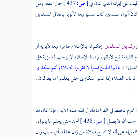
يب على إيمانه الذي كان في
[
ص:
437 ]
حال عقله ومن
ن أبواه مسلمين كان مسلما تبعا لأبويه باتفاق المسلمين
 ولد بين المسلمين
يحكم له بالإسلام ظاهرا تبعا لأبويه أو
م القيامة تبع لآبائهم وهذا الإسلام لا يوجب له مزية على
تعالى : {
يا أيها الذين آمنوا لا تقربوا الصلاة وأنتم سكارى
ربان الصلاة إذا كانوا سكارى حتى يعلموا ما يقولون .
.
رم فخلط في القراءة فأنزل الله هذه الآية ; فإذا كان قد
يوجب أن لا يصلي
[
ص:
438 ]
أحد حتى يعلم ما يقول .
ق العلماء على أنه لا تصح صلاة من زال عقله بأي سبب زال