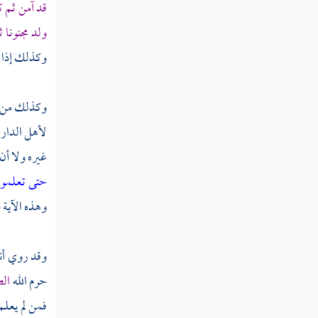
قد آمن ثم 
ولد مجنونا 
وكذلك إذا ك
وكذلك من
لأهل الدار 
غيره ولا أن 
حتى تعلموا 
وهذه الآية نز
وقد روي أن
حرم الله
ال
فمن لم يعلم