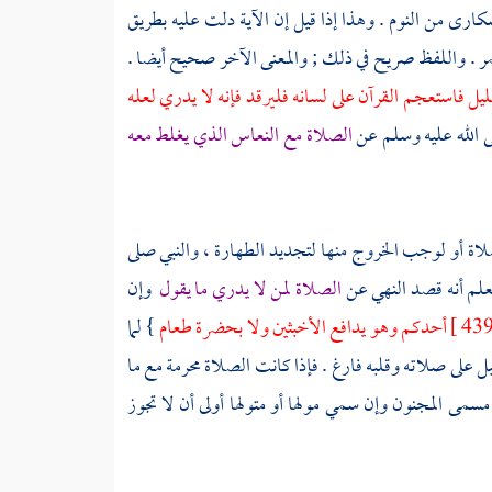
سكارى من النوم . وهذا إذا قيل إن الآية دلت عليه بطريق
مر . واللفظ صريح في ذلك ; والمعنى الآخر صحيح أيضا .
ليل فاستعجم القرآن على لسانه فليرقد فإنه لا يدري لعله
ى الله عليه وسلم عن
الصلاة مع النعاس الذي يغلط معه
ة أو لوجب الخروج منها لتجديد الطهارة ، والنبي صلى
لم أنه قصد النهي عن
الصلاة لمن لا يدري ما يقول
وإن
أحدكم وهو يدافع الأخبثين ولا بحضرة طعام
} لما
بل على صلاته وقلبه فارغ . فإذا كانت الصلاة محرمة مع ما
مى المجنون وإن سمي مولها أو متولها أولى أن لا تجوز