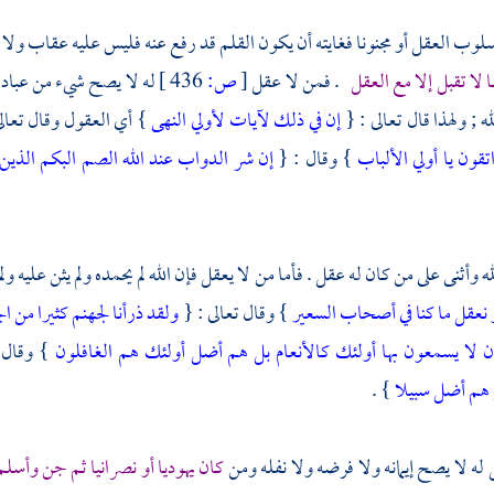
وب العقل أو مجنونا فغايته أن يكون القلم قد رفع عنه فليس عليه عقاب ولا ي
ا لا تقبل إلا مع العقل
. فمن لا عقل
[
ص:
436 ]
له لا يصح شيء من عبادات
له ; ولهذا قال تعالى : {
إن في ذلك لآيات لأولي النهى
} أي العقول وقال تعال
تقون يا أولي الألباب
} وقال : {
إن شر الدواب عند الله الصم البكم الذين
له وأثنى على من كان له عقل . فأما من لا يعقل فإن الله لم يحمده ولم يثن عليه و
 نعقل ما كنا في أصحاب السعير
} وقال تعالى : {
ولقد ذرأنا لجهنم كثيرا من ا
ذان لا يسمعون بها أولئك كالأنعام بل هم أضل أولئك هم الغافلون
} وقال 
 هم أضل سبيلا
} .
له لا يصح إيمانه ولا فرضه ولا نفله ومن
كان يهوديا أو نصرانيا ثم جن وأسلم