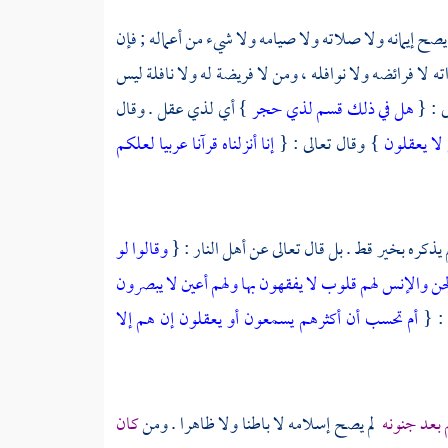
صح إيمانه ولا صلاته ولا صيامه ولا شيء من أعماله ; فإن
ه لا فرائضه ولا نوافله ، ومن لا فريضة له ولا نافلة ليس
ى : {
هل في ذلك قسم لذي حجر
} أي لذي عقل . وقال
 لا يعقلون
} وقال تعالى : {
إنا أنزلناه قرآنا عربيا لعلكم
لم يذكره بخير قط . بل قال تعالى عن أهل النار : {
وقالوا لو
لجن والإنس لهم قلوب لا يفقهون بها ولهم أعين لا يبصرون
: {
أم تحسب أن أكثرهم يسمعون أو يعقلون إن هم إلا
 بعد جنونه
لم يصح إسلامه لا باطنا ولا ظاهرا . ومن
كان