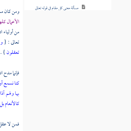
الفقه
ومن كان مسل
الأعمال كله
من أولياء ال
تعالى : {
وا
تعقلون
} .
فإنما مدح ال
كنا نسمع أو
بها ولهم آ
كالأنعام بل
فمن لا عقل 