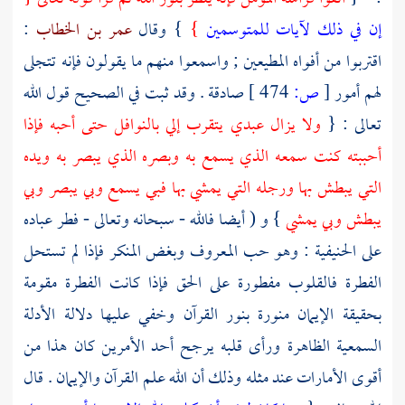
إن في ذلك لآيات للمتوسمين
}
} وقال
عمر بن الخطاب
:
اقتربوا من أفواه المطيعين ; واسمعوا منهم ما يقولون فإنه تتجلى
لهم أمور
[
ص:
474 ]
صادقة . وقد ثبت في الصحيح قول الله
تعالى : {
ولا يزال عبدي يتقرب إلي بالنوافل حتى أحبه فإذا
أحببته كنت سمعه الذي يسمع به وبصره الذي يبصر به ويده
التي يبطش بها ورجله التي يمشي بها فبي يسمع وبي يبصر وبي
يبطش وبي يمشي
} و ( أيضا فالله - سبحانه وتعالى - فطر عباده
على الحنيفية : وهو حب المعروف وبغض المنكر فإذا لم تستحل
الفطرة فالقلوب مفطورة على الحق فإذا كانت الفطرة مقومة
بحقيقة الإيمان منورة بنور القرآن وخفي عليها دلالة الأدلة
السمعية الظاهرة ورأى قلبه يرجح أحد الأمرين كان هذا من
أقوى الأمارات عند مثله وذلك أن الله علم القرآن والإيمان . قال