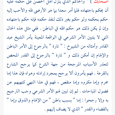
أصحابك
} " والحاكم الذي ينزل أهل الحصن على حكمه عليه
أن يحكم باجتهاده فلما أمر
سعدا
بما هو الأرضى لله والأحب إليه
حكم بحكمه ولو حكم بغير ذلك لنفذ حكمه فإنه حكم باجتهاده
وإن لم يكن ذلك هو حكم الله في الباطن . ففي مثل هذه الحال
التي لا يتبين الأمر الشرعي في الواقعة المعينة يأمر الشيخ
عبد
القادر
وأمثاله من الشيوخ : " تارة " بالرجوع إلى الأمر الباطن
والإلهام إن أمكن ذلك و " تارة " بالرجوع إلى القدر المحض
لتعذر الأسباب المرجحة من جهة الشرع كما يرجح الشارع
بالقرعة . فهم يأمرون ألا يرجح بمجرد إرادته وهواه فإن هذا إما
محرم وإما مكروه وإما منقص ، فهم في هذا النهي كنهيهم عن
فضول المباحات . ثم إن تبين لهم الأمر الشرعي وجب الترجيح
به وإلا رجحوا : إما " بسبب باطن " من الإلهام والذوق وإما "
بالقضاء والقدر " الذي لا يضاف إليهم .