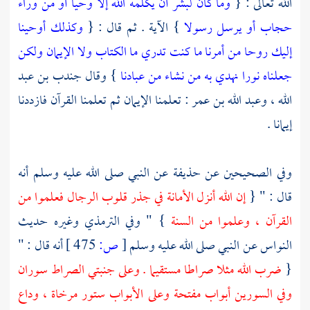
الله تعالى : {
وما كان لبشر أن يكلمه الله إلا وحيا أو من وراء
حجاب أو يرسل رسولا
} الآية . ثم قال : {
وكذلك أوحينا
إليك روحا من أمرنا ما كنت تدري ما الكتاب ولا الإيمان ولكن
جعلناه نورا نهدي به من نشاء من عبادنا
} وقال
جندب بن عبد
الله
،
وعبد الله بن عمر
: تعلمنا الإيمان ثم تعلمنا القرآن فازددنا
إيمانا .
وفي الصحيحين عن
حذيفة
عن النبي صلى الله عليه وسلم أنه
قال : " {
إن الله أنزل الأمانة في جذر قلوب الرجال فعلموا من
القرآن ، وعلموا من السنة
} " وفي
الترمذي
وغيره حديث
النواس
عن النبي صلى الله عليه وسلم
[
ص:
475 ]
أنه قال : "
{
ضرب الله مثلا صراطا مستقيما . وعلى جنبتي الصراط سوران
وفي السورين أبواب مفتحة وعلى الأبواب ستور مرخاة ، وداع