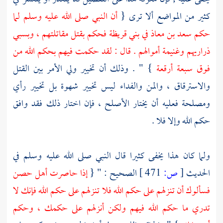
كثير من المواضع ألا ترى {
أن النبي صلى الله عليه وسلم لما
حكم
سعد بن معاذ
في
بني قريظة
فحكم بقتل مقاتلتهم ، وبسبي
ذراريهم وغنيمة أموالهم . قال : لقد حكمت فيهم بحكم الله من
فوق سبعة أرقعة
} " . وذلك أن تخيير ولي الأمر بين القتل
والاسترقاق ، والمن والفداء ليس تخيير شهوة بل تخيير رأي
ومصلحة فعليه أن يختار الأصلح ، فإن اختار ذلك فقد وافق
حكم الله وإلا فلا .
ولما كان هذا يخفى كثيرا قال النبي صلى الله عليه وسلم في
الحديث
[
ص:
471 ]
الصحيح : " {
إذا حاصرت أهل حصن
فسألوك أن تنزلهم على حكم الله فلا تنزلهم على حكم الله فإنك لا
تدري ما حكم الله فيهم ولكن أنزلهم على حكمك ، وحكم