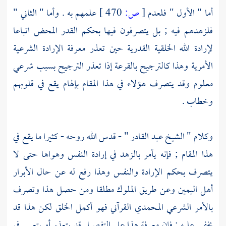
أما " الأول " فلعدم
[
ص:
470 ]
علمهم به . وأما " الثاني "
فلزهدهم فيه ; بل يتصرفون فيها بحكم القدر المحض اتباعا
لإرادة الله الخلقية القدرية حين تعذر معرفة الإرادة الشرعية
الأمرية وهذا كالترجيح بالقرعة إذا تعذر الترجيح بسبب شرعي
معلوم وقد يتصرف هؤلاء في هذا المقام بإلهام يقع في قلوبهم
وخطاب .
وكلام " الشيخ
عبد القادر
" - قدس الله روحه - كثيرا ما يقع في
هذا المقام ; فإنه يأمر بالزهد في إرادة النفس وهواها حتى لا
يتصرف بحكم الإرادة والنفس وهذا رفع له عن حال الأبرار
أهل اليمين وعن طريق الملوك مطلقا ومن حصل هذا وتصرف
بالأمر الشرعي المحمدي القرآني فهو أكمل الخلق لكن هذا قد
يخفى عليه ; فإن معرفة هذا على التفصيل قد يتعذر أو يتعسر في