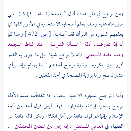
ومن يرجح في مثل هذه الحال " باستخارة الله " كما كان النبي
صلى الله عليه وسلم يعلم أصحابه الاستخارة في الأمور كلها كما
يعلمهم السورة من القرآن فقد أصاب .
[
ص:
472 ]
وهذا كما
أنه
إذا تعارضت أدلة " المسألة الشرعية " عند الناظر المجتهد
وعند المقلد المستفتي
فإنه لا يرجح شيئا . بل ما جرى به القدر
أقروه ولم ينكروه . وتارة يرجح أحدهم : إما بمنام وإما برأي
مشير ناصح وإما برؤية المصلحة في أحد الفعلين .
وأما الترجيح بمجرد الاختيار بحيث إذا تكافأت عنده الأدلة
يرجح بمجرد إرادته واختياره . فهذا ليس قول أحد من أئمة
الإسلام وإنما هو قول طائفة من أهل الكلام ولكن قاله طائفة من
الفقهاء في
العامي المستفتي : إنه يخير بين المفتين المختلفين
.