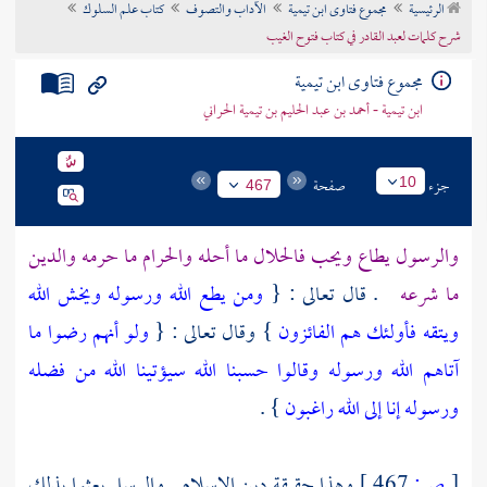
الرئيسية
مجموع فتاوى ابن تيمية
الآداب والتصوف
كتاب علم السلوك
تراجم الأعلام
شرح كلمات لعبد القادر في كتاب فتوح الغيب
مجموع فتاوى ابن تيمية
ابن تيمية - أحمد بن عبد الحليم بن تيمية الحراني
جزء
صفحة
10
467
والرسول يطاع ويحب فالحلال ما أحله والحرام ما حرمه والدين
ما شرعه
. قال تعالى : {
ومن يطع الله ورسوله ويخش الله
ويتقه فأولئك هم الفائزون
} وقال تعالى : {
ولو أنهم رضوا ما
آتاهم الله ورسوله وقالوا حسبنا الله سيؤتينا الله من فضله
ورسوله إنا إلى الله راغبون
} .
[
ص:
467 ]
وهذا حقيقة دين الإسلام . والرسل بعثوا بذلك