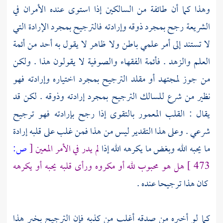
وهذا كما أن طائفة من السالكين إذا استوى عنده الأمران في
الشريعة رجح بمجرد ذوقه وإرادته فالترجيح بمجرد الإرادة التي
لا تستند إلى أمر علمي باطن ولا ظاهر لا يقول به أحد من أئمة
العلم والزهد . فأئمة الفقهاء
والصوفية
لا يقولون هذا . ولكن
من جوز لمجتهد أو مقلد الترجيح بمجرد اختياره وإرادته فهو
نظير من شرع للسالك الترجيح بمجرد إرادته وذوقه . لكن قد
يقال : القلب المعمور بالتقوى إذا رجح بإرادته فهو ترجيح
شرعي . وعلى هذا التقدير ليس من هذا فمن غلب على قلبه إرادة
ما يحبه الله وبغض ما يكرهه الله إذا
لم يدر في الأمر المعين
[
ص:
473 ]
هل هو محبوب لله أو مكروه ورأى قلبه يحبه أو يكرهه
كان هذا ترجيحا عنده .
كما لو أخبره من صدقه أغلب من كذبه فإن الترجيح بخبر هذا