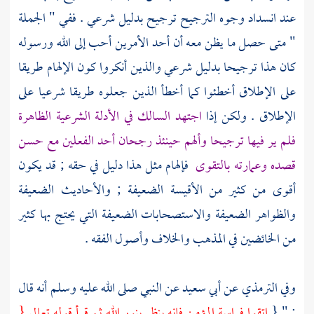
عند انسداد وجوه الترجيح ترجيح بدليل شرعي . ففي " الجملة
" متى حصل ما يظن معه أن أحد الأمرين أحب إلى الله ورسوله
كان هذا ترجيحا بدليل شرعي والذين أنكروا كون الإلهام طريقا
على الإطلاق أخطئوا كما أخطأ الذين جعلوه طريقا شرعيا على
الإطلاق . ولكن إذا
اجتهد السالك في الأدلة الشرعية الظاهرة
فلم ير فيها ترجيحا وألهم حينئذ رجحان أحد الفعلين مع حسن
قصده وعمارته بالتقوى
فإلهام مثل هذا دليل في حقه ; قد يكون
أقوى من كثير من الأقيسة الضعيفة ; والأحاديث الضعيفة
والظواهر الضعيفة والاستصحابات الضعيفة التي يحتج بها كثير
من الخائضين في المذهب والخلاف وأصول الفقه .
وفي
الترمذي
عن
أبي سعيد
عن النبي صلى الله عليه وسلم أنه قال
: " {
اتقوا فراسة المؤمن فإنه ينظر بنور الله ثم قرأ قوله تعالى {