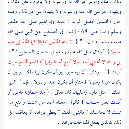
ذلك . فيأمرون بما أمر الله به ورسوله ولا يأمرون بغير ذلك ،
وينهون عما نهى الله عنه ورسوله ولا ينهون عن غير ذلك وهذه
حال الخليلين أفضل البرية :
محمد
وإبراهيم
صلى الله عليهما
وسلم وقد
[
ص:
468 ]
ثبت في الصحيح عن النبي صلى الله
عليه وسلم أنه قال : " {
إن الله اتخذني خليلا كما اتخذ
إبراهيم
خليلا
} " وقال صلى الله عليه وسلم في الحديث الصحيح : " {
إني والله لا أعطي أحدا ولا أمنع أحدا وإنما أنا قاسم أضع حيث
أمرت
} " . وذكر : أن ربه خيره بين أن يكون نبيا ملكا ; وبين أن
يكون عبدا رسولا فاختار أن يكون عبدا رسولا . فإن " النبي
الملك " مثل
داود
وسليمان
قال تعالى : {
هذا عطاؤنا فامنن أو
أمسك بغير حساب
} قالوا : معناه أعط من شئت وامنع من
شئت لا نحاسبك " فالنبي الملك " يعطي بإرادته لا يعاقب على
ذلك كالذي يفعل المباحات بإرادته .