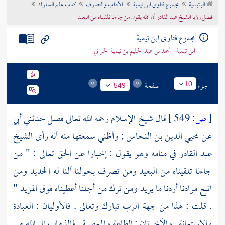
الرئيسية
مجموع فتاوى ابن تيمية
الآداب والتصوف
كتاب علم السلوك
تراجم الأعلام
فصل رؤيا الشيخ عبد القادر أن الله يقول من جاءنا تلقيناه من البعيد
مجموع فتاوى ابن تيمية
ابن تيمية - أحمد بن عبد الحليم بن تيمية الحراني
جزء
صفحة
10
549
[
ص:
549 ]
قال شيخ الإسلام رحمه الله تعالى فصل حدثني أبي
عن
محيي الدين بن النحاس
; وأظني سمعتها منه أنه رأى الشيخ
عبد القادر
في منامه وهو يقول : إخبارا عن الحق تعالى : " من
جاءنا تلقيناه من البعيد ومن تصرف بحولنا ألنا له الحديد ومن
اتبع مرادنا أردنا ما يريد ومن ترك من أجلنا أعطيناه فوق المزيد "
. قلت : هذا من جهة الرب تبارك وتعالى . فالأوليان : العبادة
والاستعانة . والآخرتان : الطاعة والمعصية . فالذهاب إلى الله هي