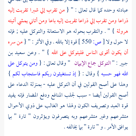
عبادته وحده كما قال تعالى : " {
من تقرب إلي شبرا تقربت إليه
ذراعا ومن تقرب إلي ذراعا تقربت إليه باعا ومن أتاني يمشي أتيته
هرولة
} " . والتقرب بحوله هو الاستعانة والتوكل عليه ; فإنه
لا حول ولا
[
ص:
550 ]
قوة إلا بالله . وفي الأثر : " {
من سره
أن يكون أقوى الناس فليتوكل على الله
} " . وعن
سعيد بن
جبير
: "
التوكل جماع الإيمان
" وقال تعالى : {
ومن يتوكل على
الله فهو حسبه
} وقال : {
إذ تستغيثون ربكم فاستجاب لكم
}
وهذا على أصح القولين في أن التوكل عليه - بمنزلة الدعاء على
أصح القولين أيضا - سبب لجلب المنافع ودفع المضار فإنه يفيد
قوة العبد وتصريف الكون ولهذا هو الغالب على ذوي الأحوال
متشرعهم وغير متشرعهم وبه يتصرفون ويؤثرون " تارة " بما
يوافق الأمر . و " تارة " بما يخالفه .