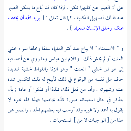
على أن الصبر عن كليهما ممكن . فإذا كان قد أباح ما يمكن الصبر
عنه فذلك لتسهيل التكليف كما قال تعالى : {
يريد الله أن يخفف
عنكم وخلق الإنسان ضعيفا
} .
و " الاستمناء " لا يباح عند أكثر العلماء سلفا وخلفا سواء خشي
العنت أو لم يخش ذلك . وكلام
ابن عباس
وما روي عن
أحمد
فيه
إنما هو لمن خشي " العنت " وهو الزنا واللواط خشية شديدة
خاف على نفسه من الوقوع في ذلك فأبيح له ذلك لتكسير شدة
عنته وشهوته . وأما من فعل ذلك تلذذا أو تذكرا أو عادة ; بأن
يتذكر في حال استمنائه صورة كأنه يجامعها فهذا كله محرم لا
يقول به
أحمد
ولا غيره وقد أوجب فيه بعضهم الحد ، والصبر عن
هذا من [ الواجبات لا من ] المستحبات .