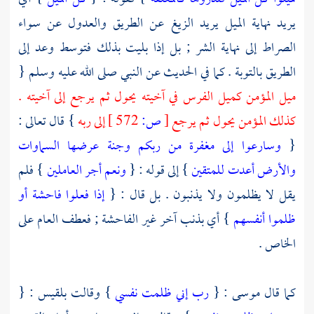
يريد نهاية الميل يريد الزيغ عن الطريق والعدول عن سواء
الصراط إلى نهاية الشر ; بل إذا بليت بذلك فتوسط وعد إلى
الطريق بالتوبة . كما في الحديث عن النبي صلى الله عليه وسلم {
ميل المؤمن كميل الفرس في آخيته يحول ثم يرجع إلى آخيته .
كذلك المؤمن يحول ثم يرجع
[
ص:
572 ]
إلى ربه
} قال تعالى :
{
وسارعوا إلى مغفرة من ربكم وجنة عرضها السماوات
والأرض أعدت للمتقين
} إلى قوله : {
ونعم أجر العاملين
} فلم
يقل لا يظلمون ولا يذنبون . بل قال : {
إذا فعلوا فاحشة أو
ظلموا أنفسهم
} أي بذنب آخر غير الفاحشة ; فعطف العام على
الخاص .
كما قال
موسى
: {
رب إني ظلمت نفسي
} وقالت
بلقيس
: {