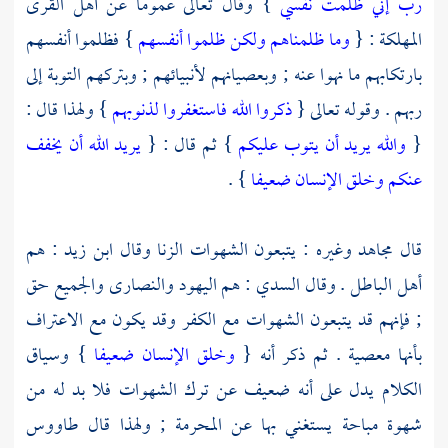
رب إني ظلمت نفسي
} وقال تعالى عموما عن أهل القرى
المهلكة : {
وما ظلمناهم ولكن ظلموا أنفسهم
} فظلموا أنفسهم
بارتكابهم ما نهوا عنه ; وبعصيانهم لأنبيائهم ; وبتركهم التوبة إلى
ربهم . وقوله تعالى {
ذكروا الله فاستغفروا لذنوبهم
} ولهذا قال :
{
والله يريد أن يتوب عليكم
} ثم قال : {
يريد الله أن يخفف
عنكم وخلق الإنسان ضعيفا
} .
قال
مجاهد
وغيره : يتبعون الشهوات الزنا وقال
ابن زيد
: هم
أهل الباطل . وقال
السدي
: هم
اليهود
والنصارى
والجميع حق
; فإنهم قد يتبعون الشهوات مع الكفر وقد يكون مع الاعتراف
بأنها معصية . ثم ذكر أنه {
وخلق الإنسان ضعيفا
} وسياق
الكلام يدل على أنه ضعيف عن ترك الشهوات فلا بد له من
شهوة مباحة يستغني بها عن المحرمة ; ولهذا قال
طاووس