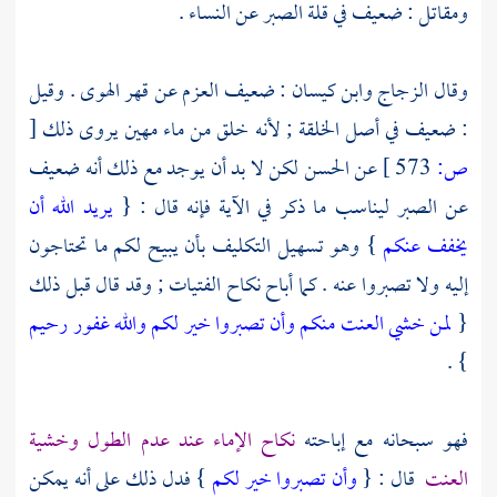
ومقاتل
: ضعيف في قلة الصبر عن النساء .
وقال
الزجاج
وابن كيسان
: ضعيف العزم عن قهر الهوى . وقيل
: ضعيف في أصل الخلقة ; لأنه خلق من ماء مهين يروى ذلك
[
ص:
573 ]
عن
الحسن
لكن لا بد أن يوجد مع ذلك أنه ضعيف
عن الصبر ليناسب ما ذكر في الآية فإنه قال : {
يريد الله أن
يخفف عنكم
} وهو تسهيل التكليف بأن يبيح لكم ما تحتاجون
إليه ولا تصبروا عنه . كما أباح نكاح الفتيات ; وقد قال قبل ذلك
{
لمن خشي العنت منكم وأن تصبروا خير لكم والله غفور رحيم
} .
فهو سبحانه مع إباحته
نكاح الإماء عند عدم الطول وخشية
العنت
قال : {
وأن تصبروا خير لكم
} فدل ذلك على أنه يمكن