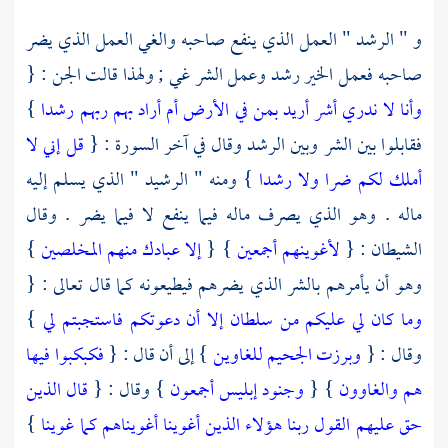
و " الرشد " العمل الذي ينفع صاحبه والغي العمل الذي يضر
صاحبه فعمل الخير رشد وعمل الشر غي ; ولهذا قالت الجن : {
وأنا لا ندري أشر أريد بمن في الأرض أم أراد بهم ربهم رشدا
}
فقابلوا بين الشر وبين الرشد وقال في آخر السورة : {
قل إني لا
أملك لكم ضرا ولا رشدا
} ومنه " الرشيد " الذي يسلم إليه
ماله . وهو الذي يصرف ماله فيما ينفع لا فيما يضر . وقال
الشيطان : {
لأغوينهم أجمعين
} {
إلا عبادك منهم المخلصين
}
وهو أن يأمرهم بالشر الذي يضرهم فيطيعونه كما قال تعالى : {
وما كان لي عليكم من سلطان إلا أن دعوتكم فاستجبتم لي
}
وقال : {
وبرزت الجحيم للغاوين
} إلى أن قال : {
فكبكبوا فيها
هم والغاوون
} {
وجنود إبليس أجمعون
} وقال : {
قال الذين
حق عليهم القول ربنا هؤلاء الذين أغوينا أغويناهم كما غوينا
}