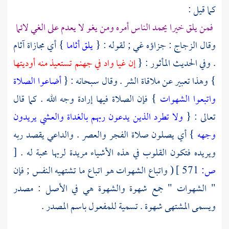
كما قيل :
فمن يلق خيرا يحمد الناس أمره ومن يغو لا يعدم على الغي لائما
وقال
الزجاج
: جزاؤه غي ; لقوله : {
يلق أثاما
} أي مجازاة آثام
. وفي الحديث المأثور : {
إن غيا واد في جهنم تستعيذ منه أوديتها
} وهذا تعبير عن ملاقاة الشر . وقال سبحانه : {
أضاعوا الصلاة
واتبعوا الشهوات
} فإن الصلاة فيها إرادة وجه الله . كما قال
تعالى : {
ولا تطرد الذين يدعون ربهم بالغداة والعشي يريدون
وجهه
} أي يصلون صلاة الفجر والعصر . والداعي يقصد ربه
ويريده فتكون القلوب في هذه الأشياء مريدة لربها محبة له .
[
ص:
571 ]
( واتباع الشهوات هو اتباع ما تشتهيه النفس ; فإن
" الشهوات " جمع شهوة والشهوة هي في الأصل : مصدر
ويسمى المشتهى شهوة . تسمية للمفعول باسم المصدر .