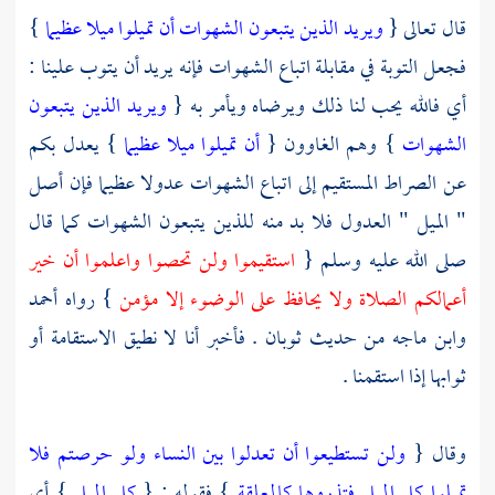
قال تعالى {
ويريد الذين يتبعون الشهوات أن تميلوا ميلا عظيما
}
فجعل التوبة في مقابلة اتباع الشهوات فإنه يريد أن يتوب علينا :
أي فالله يحب لنا ذلك ويرضاه ويأمر به {
ويريد الذين يتبعون
الشهوات
} وهم الغاوون {
أن تميلوا ميلا عظيما
} يعدل بكم
عن الصراط المستقيم إلى اتباع الشهوات عدولا عظيما فإن أصل
" الميل " العدول فلا بد منه للذين يتبعون الشهوات كما قال
صلى الله عليه وسلم {
استقيموا ولن تحصوا واعلموا أن خير
أعمالكم الصلاة ولا يحافظ على الوضوء إلا مؤمن
} رواه
أحمد
وابن ماجه
من حديث
ثوبان
. فأخبر أنا لا نطيق الاستقامة أو
ثوابها إذا استقمنا .
وقال {
ولن تستطيعوا أن تعدلوا بين النساء ولو حرصتم فلا
تميلوا كل الميل فتذروها كالمعلقة
} فقوله : {
كل الميل
} أي