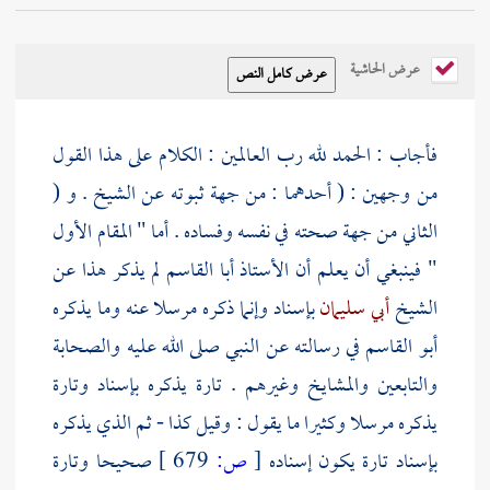
عرض الحاشية
فأجاب : الحمد لله رب العالمين : الكلام على هذا القول
من وجهين : ( أحدهما : من جهة ثبوته عن الشيخ . و (
الثاني من جهة صحته في نفسه وفساده . أما " المقام الأول
" فينبغي أن يعلم أن الأستاذ
أبا القاسم
لم يذكر هذا عن
الشيخ
أبي سليمان
بإسناد وإنما ذكره مرسلا عنه وما يذكره
أبو القاسم
في رسالته عن النبي صلى الله عليه
والصحابة
والتابعين
والمشايخ وغيرهم . تارة يذكره بإسناد وتارة
يذكره مرسلا وكثيرا ما يقول : وقيل كذا - ثم الذي يذكره
بإسناد تارة يكون إسناده
[
ص:
679 ]
صحيحا وتارة