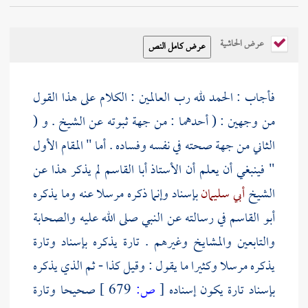
عرض الحاشية
فأجاب : الحمد لله رب العالمين : الكلام على هذا القول
من وجهين : ( أحدهما : من جهة ثبوته عن الشيخ . و (
الثاني من جهة صحته في نفسه وفساده . أما " المقام الأول
" فينبغي أن يعلم أن الأستاذ
أبا القاسم
لم يذكر هذا عن
الشيخ
أبي سليمان
بإسناد وإنما ذكره مرسلا عنه وما يذكره
أبو القاسم
في رسالته عن النبي صلى الله عليه
والصحابة
والتابعين
والمشايخ وغيرهم . تارة يذكره بإسناد وتارة
يذكره مرسلا وكثيرا ما يقول : وقيل كذا - ثم الذي يذكره
بإسناد تارة يكون إسناده
[
ص:
679 ]
صحيحا وتارة