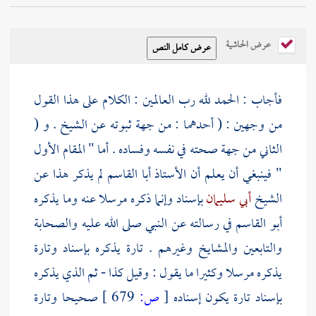
عرض الحاشية
فأجاب : الحمد لله رب العالمين : الكلام على هذا القول
من وجهين : ( أحدهما : من جهة ثبوته عن الشيخ . و (
الثاني من جهة صحته في نفسه وفساده . أما " المقام الأول
" فينبغي أن يعلم أن الأستاذ
أبا القاسم
لم يذكر هذا عن
الشيخ
أبي سليمان
بإسناد وإنما ذكره مرسلا عنه وما يذكره
أبو القاسم
في رسالته عن النبي صلى الله عليه
والصحابة
والتابعين
والمشايخ وغيرهم . تارة يذكره بإسناد وتارة
يذكره مرسلا وكثيرا ما يقول : وقيل كذا - ثم الذي يذكره
بإسناد تارة يكون إسناده
[
ص:
679 ]
صحيحا وتارة