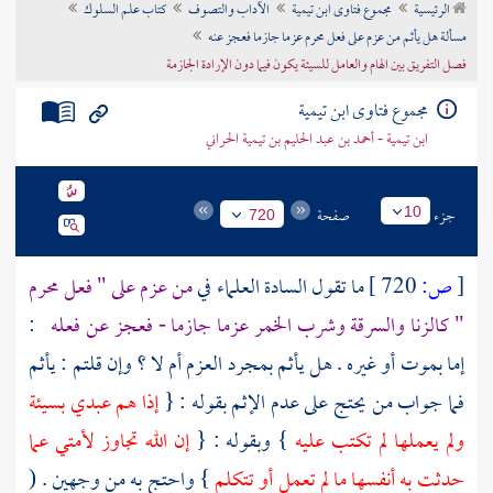
الرئيسية
مجموع فتاوى ابن تيمية
الآداب والتصوف
كتاب علم السلوك
تراجم الأعلام
مسألة هل يأثم من عزم على فعل محرم عزما جازما فعجز عنه
فصل التفريق بين الهام والعامل للسيئة يكون فيما دون الإرادة الجازمة
مجموع فتاوى ابن تيمية
ابن تيمية - أحمد بن عبد الحليم بن تيمية الحراني
جزء
صفحة
10
720
[
ص:
720 ]
ما تقول السادة العلماء في
من عزم على " فعل محرم
" كالزنا والسرقة وشرب الخمر عزما جازما - فعجز عن فعله
:
إما بموت أو غيره . هل يأثم بمجرد العزم أم لا ؟ وإن قلتم : يأثم
فما جواب من يحتج على عدم الإثم بقوله : {
إذا هم عبدي بسيئة
ولم يعملها لم تكتب عليه
} وبقوله : {
إن الله تجاوز لأمتي عما
حدثت به أنفسها ما لم تعمل أو تتكلم
} واحتج به من وجهين . (