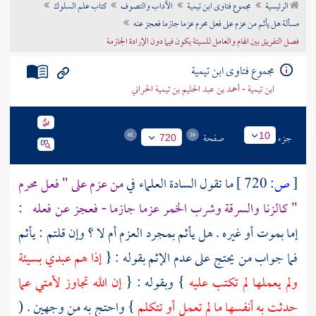
الرئيسية
مجموع فتاوى ابن تيمية
الآداب والتصوف
كتاب علم السلوك
تراجم الأعلام
مسألة هل يأثم من عزم على فعل محرم عزما جازما فعجز عنه
فصل التفريق بين الهام والعامل للسيئة يكون فيما دون الإرادة الجازمة
مجموع فتاوى ابن تيمية
ابن تيمية - أحمد بن عبد الحليم بن تيمية الحراني
جزء
صفحة
10
720
[
ص:
720 ]
ما تقول السادة العلماء في
من عزم على " فعل محرم
" كالزنا والسرقة وشرب الخمر عزما جازما - فعجز عن فعله
:
إما بموت أو غيره . هل يأثم بمجرد العزم أم لا ؟ وإن قلتم : يأثم
فما جواب من يحتج على عدم الإثم بقوله : {
إذا هم عبدي بسيئة
ولم يعملها لم تكتب عليه
} وبقوله : {
إن الله تجاوز لأمتي عما
حدثت به أنفسها ما لم تعمل أو تتكلم
} واحتج به من وجهين . (