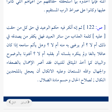
المنة فإنما أخذوه بما استحقته حقائقهم من أعمالهم التي كانوا
عليها وكانوا على صراط الرب المستقيم .
[
ص:
122 ]
ثم إنه أنكر فيه حكم الوعيد في حق كل من حقت
[ عليه ] كلمة العذاب من سائر العبيد فهل يكفر من يصدقه في
ذلك أم لا ؟ أو يرضى به منه أم لا ؟ وهل يأثم سامعه إذا كان
عاقلا بالغا ولم ينكره بلسانه أو بقلبه أم لا ؟ أفتونا بالوضوح
والبيان كما أخذ الميثاق للتبيان فقد أضر الإهمال بالضعفاء
والجهال والله المستعان وعليه الاتكال أن يعجل بالملحدين
النكال ; لصلاح الحال وحسم مادة الضلال .
السابق
التالي