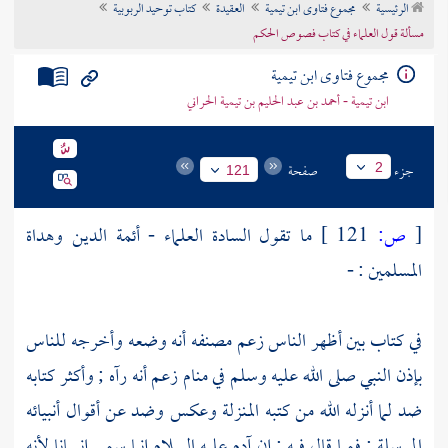
الرئيسية
مجموع فتاوى ابن تيمية
العقيدة
كتاب توحيد الربوبية
تراجم الأعلام
مسألة قول العلماء في كتاب فصوص الحكم
مجموع فتاوى ابن تيمية
ابن تيمية - أحمد بن عبد الحليم بن تيمية الحراني
جزء
صفحة
2
121
[
ص:
121 ]
ما تقول السادة العلماء - أئمة الدين وهداة
المسلمين : -
في كتاب بين أظهر الناس زعم مصنفه أنه وضعه وأخرجه للناس
بإذن النبي صلى الله عليه وسلم في منام زعم أنه رآه ; وأكثر كتابه
ضد لما أنزله الله من كتبه المنزلة وعكس وضد عن أقوال أنبيائه
المرسلة ; فمما قال فيه : إن
آدم
عليه السلام إنما سمي إنسانا لأنه