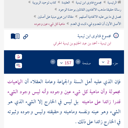
الرئيسية
مجموع فتاوى ابن تيمية
العقيدة
كتاب توحيد الربوبية
تراجم الأعلام
رسالة حقيقة مذهب الاتحاديين القائلين بوحدة الوجود
فصل في ما بنى عليه الاتحادية أصلهم
مقالة ابن عربي مبنية على أصلين
الأصل الأول أن المعدوم شيء ثابت في العدم
ماهية كل شيء عين وجوده
مجموع فتاوى ابن تيمية
ابن تيمية - أحمد بن عبد الحليم بن تيمية الحراني
جزء
صفحة
2
157
فإن الذي عليه
أهل السنة والجماعة
وعامة العقلاء أن
الماهيات
مجعولة وأن ماهية كل شيء عين وجوده وأنه ليس وجود الشيء
قدرا زائدا على ماهيته
بل ليس في الخارج إلا الشيء الذي هو
الشيء وهو عينه ونفسه وماهيته وحقيقته وليس وجوده وثبوته
في الخارج زائدا على ذلك .