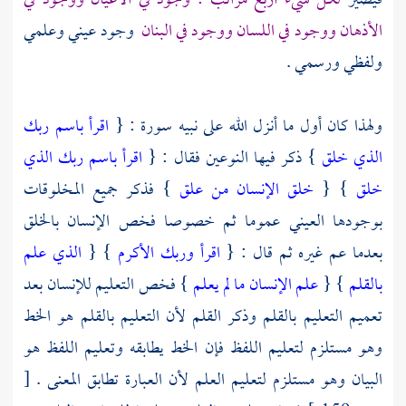
فيصير
لكل شيء أربع مراتب : وجود في الأعيان ووجود في
الأذهان ووجود في اللسان ووجود في البنان
وجود عيني وعلمي
ولفظي ورسمي .
ولهذا كان أول ما أنزل الله على نبيه سورة : {
اقرأ باسم ربك
الذي خلق
} ذكر فيها النوعين فقال : {
اقرأ باسم ربك الذي
خلق
} {
خلق الإنسان من علق
} فذكر جميع المخلوقات
بوجودها العيني عموما ثم خصوصا فخص الإنسان بالخلق
بعدما عم غيره ثم قال : {
اقرأ وربك الأكرم
} {
الذي علم
بالقلم
} {
علم الإنسان ما لم يعلم
} فخص التعليم للإنسان بعد
تعميم التعليم بالقلم وذكر القلم لأن التعليم بالقلم هو الخط
وهو مستلزم لتعليم اللفظ فإن الخط يطابقه وتعليم اللفظ هو
البيان وهو مستلزم لتعليم العلم لأن العبارة تطابق المعنى .
[