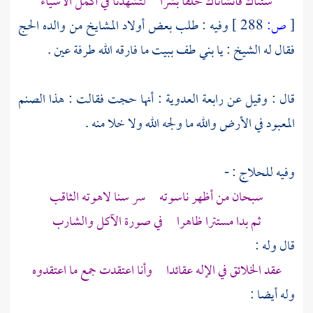
شئناك فأنشأناك خلقا بشرا لتشهدنا في أكمل الأشياء
[
ص:
288 ]
وفيه : طلب بعض أولاد المشايخ من والده الحج
فقال له الشيخ : يا بني طف ببيت ما فارقه الله طرفة عين .
قال : وقيل عن
رابعة العدوية
: أنها حجت فقالت : هذا الصنم
المعبود في الأرض والله ما ولجه الله ولا خلا منه .
وفيه للحلاج : -
سبحان من أظهر ناسوته سر سنا لاهوته الثاقب
ثم بدا مستترا ظاهرا في صورة الآكل والشارب
قال وله :
عقد الخلائق في الإله عقائدا وأنا اعتقدت جمع ما اعتقدوه
وله أيضا :