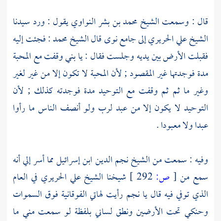
قال : وسمعت
الشيخ محمد بن بشر النواوي
يقول : ورد سيدنا
الشيخ علي الحريري
إلى
جامع نوى
قال
الشيخ محمد
: فجئت إليه
فقبلت الأرض بين يديه وجلست فقال : يا بني وقفت مع المحبة
مدة فوجدتها غير المقصود ; لأن المحبة لا تكون إلا من غير لغير
وغير ما ثم ثم وقفت مع التوحيد مدة فوجدته كذلك ; لأن
التوحيد لا يكون إلا من عبد لرب ولو أنصف الناس ما رأوا
عبدا ولا معبودا .
وفيه : سمعت من
الشيخ نجم الدين ابن إسرائيل
مما أسر إلي أنه
سمع من
[
ص:
292 ]
شيخنا
الشيخ علي الحريري
في العام
الذي توفي فيه قال يا
نجم
رأيت لهاتي الفوقانية فوق السموات
وحنكي تحت الأرضين ونطق لساني بلفظة لو سمعت مني ما