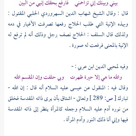
بيني وبينك إني تزاحمني فارفع بحقك إنيي من البين
قال : وقال
الشيخ شهاب الدين السهروردي الحلبي
المقتول :
وبهذه الإنية التي طلب
الحلاج
رفعها تصرفت الأغيار في دمه
ولذلك قال السلف :
الحلاج
نصف رجل وذلك أنه لم ترفع له
الإنية بالمعنى فرفعت له صورة .
وفيه لمحيي الدين ابن عربي : -
والله ما هي إلا حيرة ظهرت وبي حلفت وإن المقسم الله
وقال فيه : المنقول عن
عيسى
عليه السلام أنه قال : إن الله -
تبارك
[
ص:
289 ]
وتعالى - اشتاق بأن يرى ذاته المقدسة فخلق
من نوره
آدم
عليه السلام وجعله كالمرآة ينظر إلى ذاته المقدسة
فيها وإني أنا ذلك النور
وآدم
المرآة .