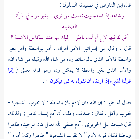
قال ابن الفارض في قصيدته السلوك :
وشاهد إذا استجليت نفسك من ترى بغير مراء في المرآة
الصقيلة
أغيرك فيها لاح أم أنت ناظر إليك بها عند انعكاس الأشعة ؟
قال : وقال
ابن إسرائيل
الأمر أمران : أمر بواسطة وأمر بغير
واسطة فالأمر الذي بالوسائط رده من شاء الله وقبله من شاء الله
والأمر الذي بغير واسطة لا يمكن رده وهو قوله تعالى {
إنما
قولنا لشيء إذا أردناه أن نقول له كن فيكون
} .
فقال له فقير : إن الله قال
لآدم
بلا واسطة : لا تقرب الشجرة -
فقرب وأكل . فقال : صدقت وذلك أن
آدم
إنسان كامل ; ولذلك
قال شيخنا
علي الحريري
:
آدم
صفي الله تعالى كان توحيده ظاهرا
وباطنا فكان قوله
لآدم
" لا تقرب الشجرة " ظاهرا وكان أمره "