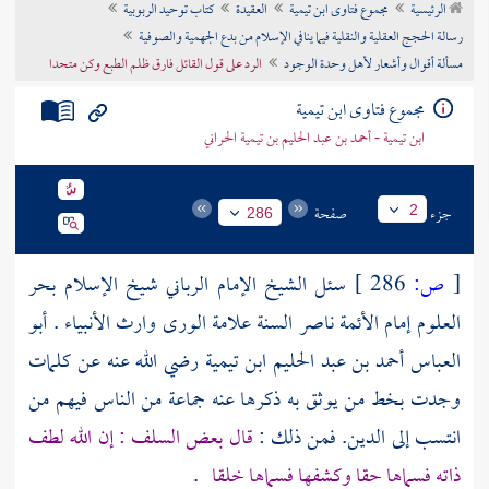
الرئيسية
مجموع فتاوى ابن تيمية
العقيدة
كتاب توحيد الربوبية
تراجم الأعلام
رسالة الحجج العقلية والنقلية فيما ينافي الإسلام من بدع الجهمية والصوفية
مسألة أقوال وأشعار لأهل وحدة الوجود
الرد على قول القائل فارق ظلم الطبع وكن متحدا
مجموع فتاوى ابن تيمية
ابن تيمية - أحمد بن عبد الحليم بن تيمية الحراني
جزء
صفحة
2
286
[
ص:
286 ]
سئل الشيخ الإمام الرباني شيخ الإسلام بحر
العلوم إمام الأئمة ناصر السنة علامة الورى وارث الأنبياء .
أبو
العباس أحمد بن عبد الحليم ابن تيمية
رضي الله عنه عن كلمات
وجدت بخط من يوثق به ذكرها عنه جماعة من الناس فيهم من
انتسب إلى الدين. فمن ذلك :
قال بعض السلف : إن الله لطف
ذاته فسماها حقا وكشفها فسماها خلقا
.