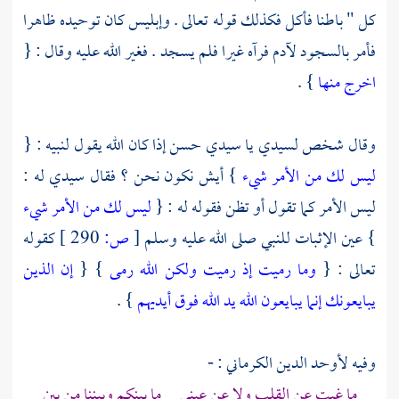
كل " باطنا فأكل فكذلك قوله تعالى . وإبليس كان توحيده ظاهرا
فأمر بالسجود
لآدم
فرآه غيرا فلم يسجد . فغير الله عليه وقال : {
اخرج منها
} .
وقال شخص لسيدي يا سيدي حسن إذا كان الله يقول لنبيه : {
ليس لك من الأمر شيء
} أيش نكون نحن ؟ فقال سيدي له :
ليس الأمر كما تقول أو تظن فقوله له : {
ليس لك من الأمر شيء
} عين الإثبات للنبي صلى الله عليه وسلم
[
ص:
290 ]
كقوله
تعالى : {
وما رميت إذ رميت ولكن الله رمى
} {
إن الذين
يبايعونك إنما يبايعون الله يد الله فوق أيديهم
} .
وفيه
لأوحد الدين الكرماني
: -
ما غبت عن القلب ولا عن عيني ما بينكم وبيننا من بين