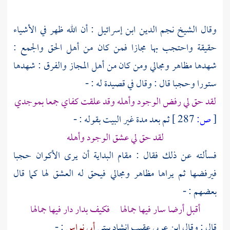
وقال
الشيخ نجم الدين ابن إسرائيل
: أن الله ظهر في الأشياء
حقيقة واحتجب بها مجازا فمن كان من أهل الحق والجمع :
شهدها مظاهر ومجالي ومن كان من أهل المجاز والفرق : شهدها
ستورا وحجبا قال : وقال في قصيدة له : -
لقد حق لي رفض الوجود وأهله وقد علقت كفاي جمعا بموجدي
[
ص:
287 ]
ثم بعد مدة غير البيت بقوله : -
لقد حق لي عشق الوجود وأهله
فسألته عن ذلك فقال : مقام البداية أن يرى الأكوان حجبا
فيرفضها ثم يراها مظاهر ومجالي فيحق له العشق لها كما قال
بعضهم : -
أقبل أرضا سار فيها جمالها فكيف بدار دار فيها جمالها
قال : وقال
ابن عربي
عقيب إنشاد بيتي
أبي نواس
: -