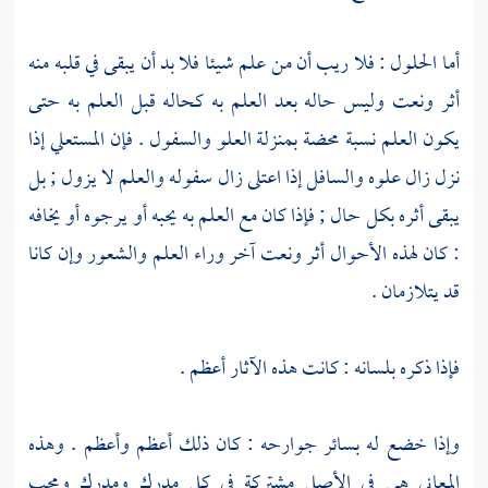
أما الحلول : فلا ريب أن من علم شيئا فلا بد أن يبقى في قلبه منه
أثر ونعت وليس حاله بعد العلم به كحاله قبل العلم به حتى
يكون العلم نسبة محضة بمنزلة العلو والسفول . فإن المستعلي إذا
نزل زال علوه والسافل إذا اعتلى زال سفوله والعلم لا يزول ; بل
يبقى أثره بكل حال ; فإذا كان مع العلم به يحبه أو يرجوه أو يخافه
: كان لهذه الأحوال أثر ونعت آخر وراء العلم والشعور وإن كانا
قد يتلازمان .
فإذا ذكره بلسانه : كانت هذه الآثار أعظم .
وإذا خضع له بسائر جوارحه : كان ذلك أعظم وأعظم . وهذه
المعاني هي في الأصل مشتركة في كل مدرك ومدرك ومحب